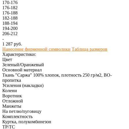
170-176
176-182
176-188
182-188
188-194
194-200
206-212
-
1 287 руб.
Нанесение фирменной символики
Таблица размеров
Характеристики:
Цвет
Зеленый/Оранжевый
Основной материал
Ткань "Саржа" 100% хлопок, плотность 250 гр/м2, ВО-
пропитка
Усиления (накладки)
Колени
Воротник
Отложной
Манжеты
На петлю/пуговицу
Комплектность
Куртка, полукомбинезон
ТР/ТС