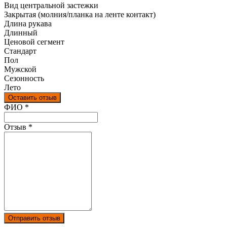
Вид центральной застежки
Закрытая (молния/планка на ленте контакт)
Длина рукава
Длинный
Ценовой сегмент
Стандарт
Пол
Мужской
Сезонность
Лето
Оставить отзыв
Ваш отзыв был отправлен!
ФИО
*
Отзыв
*
Отправить отзыв