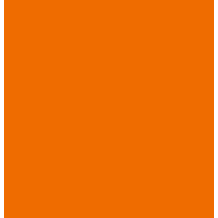
порезов
Перчатки
от повышенных
температур
Перчатки от
пониженных
температур
Перчатки
одноразовые
Перчатки от
термических
рисков
электрической дуги
Перчатки от
вибрации
Рукавицы
Текстиль/Мягкий
инвентарь
Комплекты
постельного белья
Полотенца
Одеяла/
Покрывала
Подушки
Ветошь
Матрасы
Хозтовары/
Инвентарь/Мебель