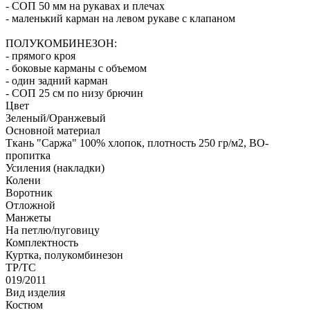
- СОП 50 мм на рукавах и плечах
- маленький карман на левом рукаве с клапаном
ПОЛУКОМБИНЕЗОН:
- прямого кроя
- боковые карманы с объемом
- один задний карман
- СОП 25 см по низу брючин
Цвет
Зеленый/Оранжевый
Основной материал
Ткань "Саржа" 100% хлопок, плотность 250 гр/м2, ВО-
пропитка
Усиления (накладки)
Колени
Воротник
Отложной
Манжеты
На петлю/пуговицу
Комплектность
Куртка, полукомбинезон
ТР/ТС
019/2011
Вид изделия
Костюм