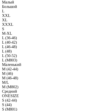
Малый
Большой
L
XXL
XL
XXXL
S
M-XL
L (36-46)
L (40-42)
L (46-48)
L (48)
L (50-52)
L (M803)
Маленький
М (42-44)
M (46)
M (46-48)
M/L
M (M802)
Средний
ONESIZE
S (42-44)
S (44)
S (M801)