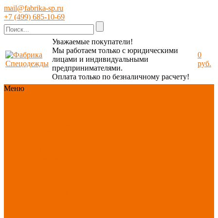
mail@fabrika-sp.ru
+7 (499) 685-10-69
Уважаемые покупатели!
Мы работаем только с юридическими
0
лицами и индивидуальными
руб.
предпринимателями.
Оплата только по безналичному расчету!
Меню
Каталог
Каталог
Новинки
ассортимента
Спецодежда
Спецобувь
СИЗ
Защита рук
Текстиль/Мягкий
инвентарь
Хозтовары/
Инвентарь/Мебель
По отраслям
Акция
АВГУСТ
PROFLINE
Распродажа