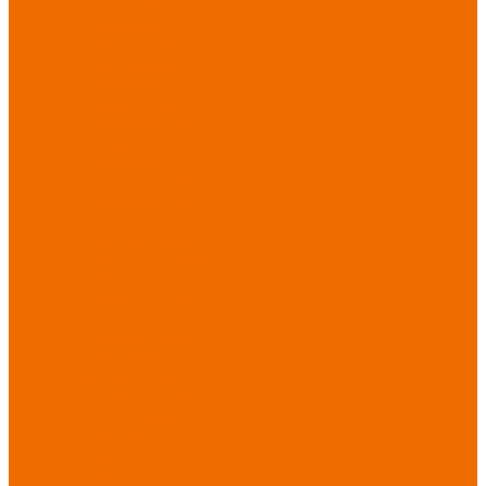
Спецобувь зимняя
Спецобувь
медицинская и
повседневная
Спецобувь
термостойкая
Спецобувь для
охранных структур
Спецобувь
влагозащитная
Спецобувь для
рыбалки, охоты,
туризма
Обувь для
дачи, сада, огорода
СИЗ
Защита головы
Защита лица и
органов зрения
Комбинезоны
защитные
Защита
органов дыхания
Защита органов
слуха
Защита от
падений с высоты
Фартуки,