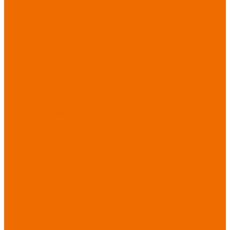
Новинки
ассортимента
Спецодежда
Спецодежда
зимняя
Спецодежда летняя
Спецодежда
защитная
Спецодежда для
охранных структур
Спецодежда для
рыбалки, охоты,
туризма
Спецодежда для
медицины
Спецодежда для
сферы услуг
Спецодежда для
пищевой
промышленности
Головные уборы
Трикотажные
изделия
Спецобувь
Спецобувь летняя