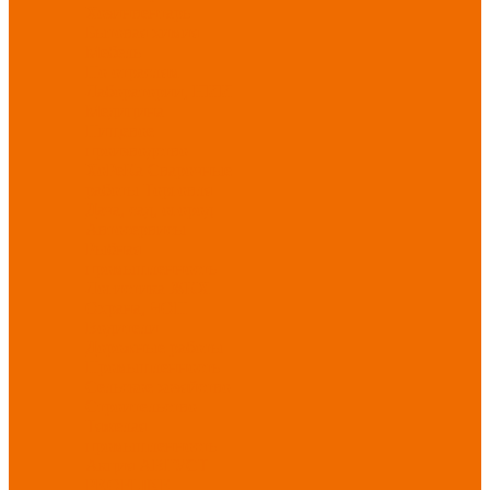
Хозинвентарь
Бытовая химия
Мебель
По отраслям
Лаборатории, НИИ
Медицина
Пищевое
производство
ХоРеКа
Сварочные
работы
Торговля
Дача, сад, огород
Автосервисы
Рыбная
промышленность
Логистика
ЖКХ
Охрана, ЧОП
Водители
Дорожные работы
Промышленность
Сельское хозяйство
Строительство
Тяжелая
промышленность
Акция АВГУСТ
PROFLINE