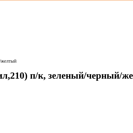
й/желтый
ил,210) п/к, зеленый/черный/ж