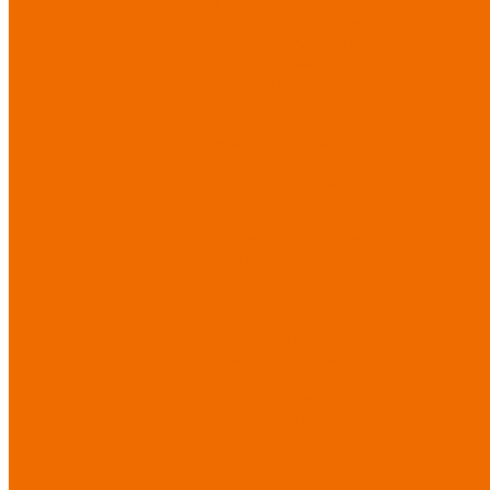
Спецодежда для медицины
Спецодежда для сферы услуг
Спецодежда для пищевой
промышленности
Головные
уборы
Трикотажные изделия
Спецобувь
Спецобувь летняя
Спецобувь
зимняя
Спецобувь
медицинская и повседневная
Спецобувь термостойкая
Спецобувь для охранных
структур
Спецобувь
влагозащитная
Спецобувь
для рыбалки, охоты, туризма
Обувь для дачи, сада, огорода
СИЗ
Защита головы
Защита лица
и органов зрения
Комбинезоны защитные
Защита органов дыхания
Защита органов слуха
Защита от падений с высоты
Фартуки, нарукавники
защитные
Дерматологические средства