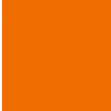
Диэлектрические средства
безопасности
Одноразовые
средства защиты
Защита
Услуг
коленей
Безопасность
Пошив
О компании
О компании
рабочего места
логоти
Защита рук
Нанесе
Перчатки от ударных
воздействий
Перчатки от
механических воздействий
Перчатки масло-
бензостойкие
Перчатки от
химических воздействий
Перчатки от порезов
Перчатки от повышенных
температур
Перчатки от
пониженных температур
Перчатки одноразовые
Перчатки от термических
рисков электрической дуги
Перчатки от вибрации
Рукавицы
Текстиль/Мягкий инвентарь
Комплекты постельного
белья
Полотенца
Одеяла/
Покрывала
Подушки
Ветошь