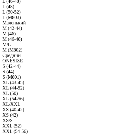
L (46-48)
L (48)
L (50-52)
L (M803)
Маленький
М (42-44)
M (46)
M (46-48)
M/L
M (M802)
Средний
ONESIZE
S (42-44)
S (44)
S (M801)
XL (43-45)
XL (44-52)
XL (50)
XL (54-56)
XL/XXL
XS (40-42)
XS (42)
XS/S
XXL (52)
XXL (54-56)