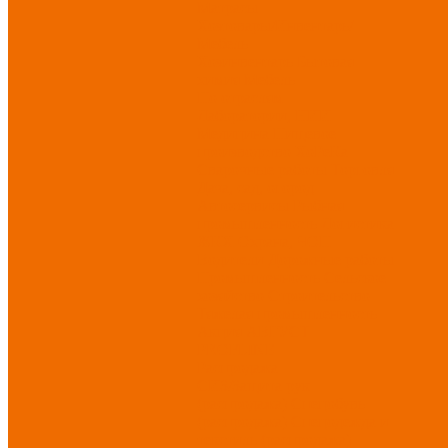
Матрасы
Хозтовары/Инвентарь/
Мебель
Хозинвентарь
Бытовая
химия
Мебель
По отраслям
Лаборатории, НИИ
Медицина
Пищевое
производство
ХоРеКа
Сварочные работы
Торговля
Дача, сад, огород
Автосервисы
Рыбная
промышленность
Логистика
ЖКХ
Охрана, ЧОП
Водители
Дорожные работы
Промышленность
Сельское
хозяйство
Строительство
Тяжелая промышленность
Акция АВГУСТ
PROFLINE
Распродажа
СИЗ/Защита рук
(распродажа)
Спецобувь
(распродажа)
Спецодежда и
текстиль (распродажа)