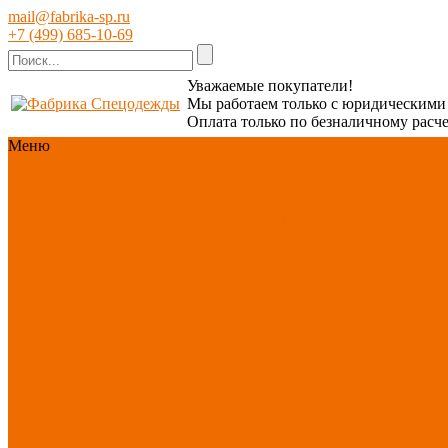
mail@fabrika-sp.ru
+7 (499) 685-10-69
Уважаемые покупатели!
Мы работаем только с юридическим
Оплата только по безналичному расче
Меню
Каталог
Каталог
Новинки ассортимента
Спецодежда
Спецобувь
СИЗ
Защита рук
Текстиль/Мягкий
инвентарь
Хозтовары/
Инвентарь/Мебель
По
отраслям
Акция АВГУСТ
PROFLINE
Распродажа
Новинки ассортимента
Спецодежда
Спецодежда зимняя
Спецодежда летняя
Спецодежда защитная
Спецодежда для охранных
структур
Спецодежда для
рыбалки, охоты, туризма