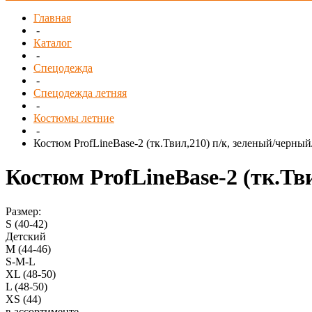
Главная
-
Каталог
-
Спецодежда
-
Спецодежда летняя
-
Костюмы летние
-
Костюм ProfLineBase-2 (тк.Твил,210) п/к, зеленый/черны
Костюм ProfLineBase-2 (тк.Тв
Размер:
S (40-42)
Детский
M (44-46)
S-M-L
XL (48-50)
L (48-50)
XS (44)
в ассортименте