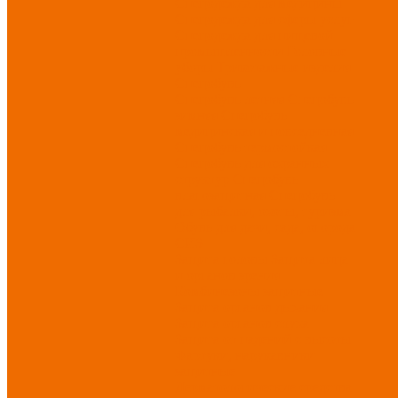
Спецодежда для медицины
Спецодежда для сферы услуг
Спецодежда для пищевой
промышленности
Головные
уборы
Трикотажные изделия
Спецобувь
Спецобувь летняя
Спецобувь
зимняя
Спецобувь
медицинская и повседневная
Спецобувь термостойкая
Спецобувь для охранных
структур
Спецобувь
влагозащитная
Спецобувь
для рыбалки, охоты, туризма
Обувь для дачи, сада, огорода
СИЗ
Защита головы
Защита лица
и органов зрения
Комбинезоны защитные
Защита органов дыхания
Защита органов слуха
Защита от падений с высоты
Фартуки, нарукавники
защитные
Дерматологические средства