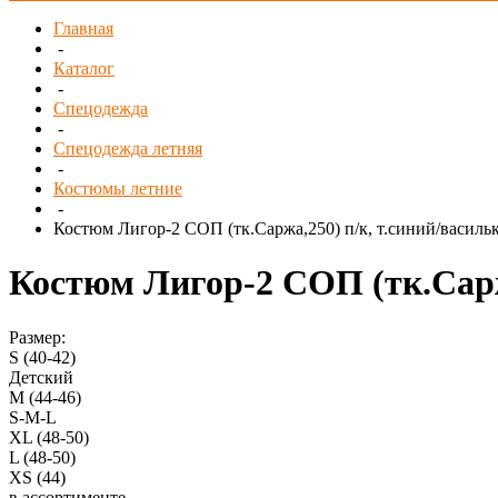
Главная
-
Каталог
-
Спецодежда
-
Спецодежда летняя
-
Костюмы летние
-
Костюм Лигор-2 СОП (тк.Саржа,250) п/к, т.синий/василь
Костюм Лигор-2 СОП (тк.Сарж
Размер:
S (40-42)
Детский
M (44-46)
S-M-L
XL (48-50)
L (48-50)
XS (44)
в ассортименте