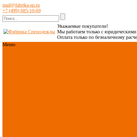
mail@fabrika-sp.ru
+7 (499) 685-10-69
Уважаемые покупатели!
Мы работаем только с юридическим
Оплата только по безналичному расче
Меню
Каталог
Каталог
Новинки ассортимента
Спецодежда
Спецобувь
СИЗ
Защита рук
Текстиль/Мягкий
инвентарь
Хозтовары/
Инвентарь/Мебель
По
отраслям
Акция АВГУСТ
PROFLINE
Распродажа
Новинки ассортимента
Спецодежда
Спецодежда зимняя
Спецодежда летняя
Спецодежда защитная
Спецодежда для охранных
структур
Спецодежда для
рыбалки, охоты, туризма