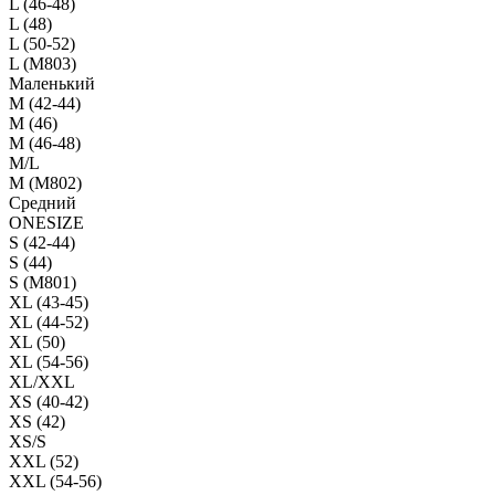
L (46-48)
L (48)
L (50-52)
L (M803)
Маленький
М (42-44)
M (46)
M (46-48)
M/L
M (M802)
Средний
ONESIZE
S (42-44)
S (44)
S (M801)
XL (43-45)
XL (44-52)
XL (50)
XL (54-56)
XL/XXL
XS (40-42)
XS (42)
XS/S
XXL (52)
XXL (54-56)