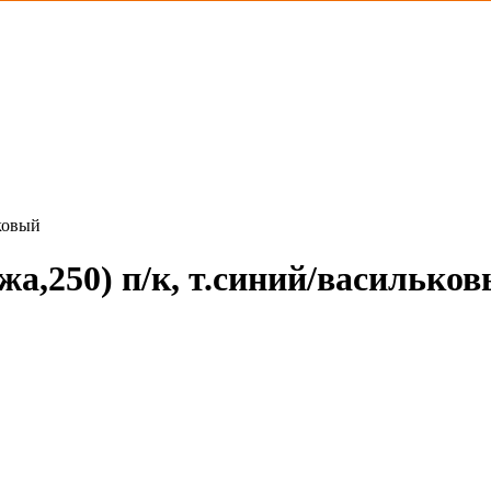
ковый
а,250) п/к, т.синий/василько