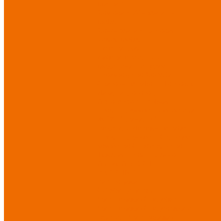
Матрасы
Хозтовары/Инвентарь/
Мебель
Хозинвентарь
Бытовая
химия
Мебель
По отраслям
Лаборатории, НИИ
Медицина
Пищевое
производство
ХоРеКа
Сварочные работы
Торговля
Дача, сад, огород
Автосервисы
Рыбная
промышленность
Логистика
ЖКХ
Охрана, ЧОП
Водители
Дорожные работы
Промышленность
Сельское
хозяйство
Строительство
Тяжелая промышленность
Акция АВГУСТ
PROFLINE
Распродажа
СИЗ/Защита рук
(распродажа)
Спецобувь
(распродажа)
Спецодежда и
текстиль (распродажа)