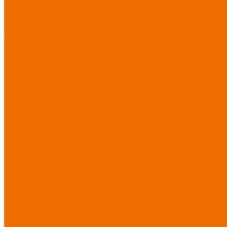
Диэлектрические средства
безопасности
Одноразовые
средства защиты
Защита
Услуг
коленей
Безопасность
Пошив
О компании
О компании
рабочего места
логоти
Защита рук
Нанесе
Перчатки от ударных
воздействий
Перчатки от
механических воздействий
Перчатки масло-
бензостойкие
Перчатки от
химических воздействий
Перчатки от порезов
Перчатки от повышенных
температур
Перчатки от
пониженных температур
Перчатки одноразовые
Перчатки от термических
рисков электрической дуги
Перчатки от вибрации
Рукавицы
Текстиль/Мягкий инвентарь
Комплекты постельного
белья
Полотенца
Одеяла/
Покрывала
Подушки
Ветошь