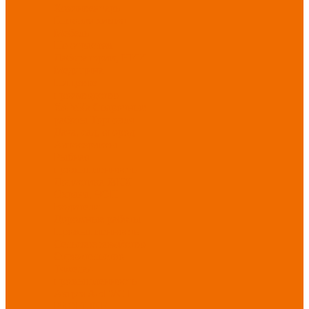
Хозинвентарь
Бытовая химия
Мебель
По отраслям
Лаборатории, НИИ
Медицина
Пищевое
производство
ХоРеКа
Сварочные
работы
Торговля
Дача, сад, огород
Автосервисы
Рыбная
промышленность
Логистика
ЖКХ
Охрана, ЧОП
Водители
Дорожные работы
Промышленность
Сельское хозяйство
Строительство
Тяжелая
промышленность
Акция АВГУСТ
PROFLINE