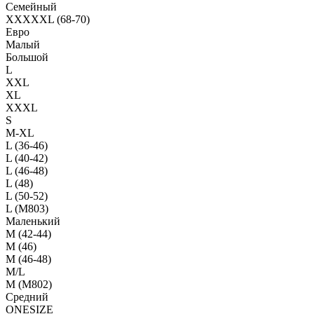
Семейный
XXXXXL (68-70)
Евро
Малый
Большой
L
XXL
XL
XXXL
S
M-XL
L (36-46)
L (40-42)
L (46-48)
L (48)
L (50-52)
L (M803)
Маленький
М (42-44)
M (46)
M (46-48)
M/L
M (M802)
Средний
ONESIZE