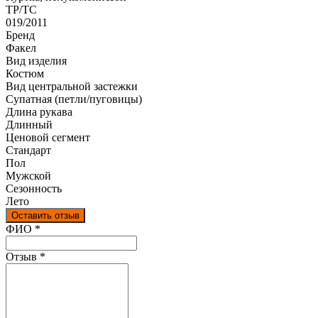
ТР/ТС
019/2011
Бренд
Факел
Вид изделия
Костюм
Вид центральной застежки
Супатная (петли/пуговицы)
Длина рукава
Длинный
Ценовой сегмент
Стандарт
Пол
Мужской
Сезонность
Лето
Оставить отзыв
Ваш отзыв был отправлен!
ФИО
*
Отзыв
*