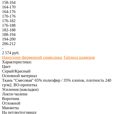
158-164
164-170
164-176
170-176
176-182
176-188
182-188
188-194
194-200
206-212
-
2 574 руб.
Нанесение фирменной символики
Таблица размеров
Характеристики:
Цвет
Серый/Красный
Основной материал
Ткань "Смесовая" 65% полиэфир / 35% хлопок, плотность 240
гр/м2, ВО-пропитка
Усиления (накладки)
Локти+колени
Воротник
Отложной
Манжеты
На петлю/пуговицу