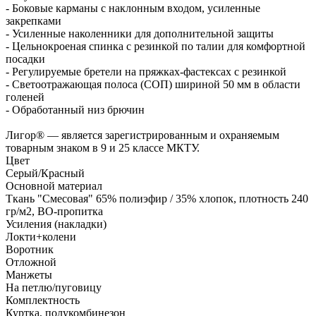
- Боковые карманы с наклонным входом, усиленные
закрепками
- Усиленные наколенники для дополнительной защиты
- Цельнокроеная спинка с резинкой по талии для комфортной
посадки
- Регулируемые бретели на пряжках-фастексах с резинкой
- Светоотражающая полоса (СОП) шириной 50 мм в области
голеней
- Обработанный низ брючин
Лигор® — является зарегистрированным и охраняемым
товарным знаком в 9 и 25 классе МКТУ.
Цвет
Серый/Красный
Основной материал
Ткань "Смесовая" 65% полиэфир / 35% хлопок, плотность 240
гр/м2, ВО-пропитка
Усиления (накладки)
Локти+колени
Воротник
Отложной
Манжеты
На петлю/пуговицу
Комплектность
Куртка, полукомбинезон