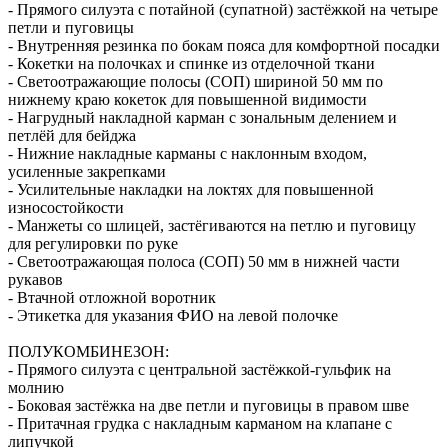
- Прямого силуэта с потайной (супатной) застёжкой на четыре
петли и пуговицы
- Внутренняя резинка по бокам пояса для комфортной посадки
- Кокетки на полочках и спинке из отделочной ткани
- Светоотражающие полосы (СОП) шириной 50 мм по
нижнему краю кокеток для повышенной видимости
- Нагрудный накладной карман с зональным делением и
петлёй для бейджа
- Нижние накладные карманы с наклонным входом,
усиленные закрепками
- Усилительные накладки на локтях для повышенной
износостойкости
- Манжеты со шлицей, застёгиваются на петлю и пуговицу
для регулировки по руке
- Светоотражающая полоса (СОП) 50 мм в нижней части
рукавов
- Втачной отложной воротник
- Этикетка для указания ФИО на левой полочке
ПОЛУКОМБИНЕЗОН:
- Прямого силуэта с центральной застёжкой-гульфик на
молнию
- Боковая застёжка на две петли и пуговицы в правом шве
- Притачная грудка с накладным карманом на клапане с
липучкой