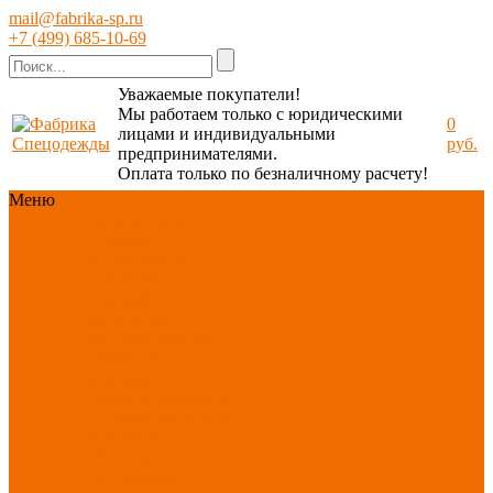
mail@fabrika-sp.ru
+7 (499) 685-10-69
Уважаемые покупатели!
Мы работаем только с юридическими
0
лицами и индивидуальными
руб.
предпринимателями.
Оплата только по безналичному расчету!
Меню
Каталог
Каталог
Новинки
ассортимента
Спецодежда
Спецобувь
СИЗ
Защита рук
Текстиль/Мягкий
инвентарь
Хозтовары/
Инвентарь/Мебель
По отраслям
Акция
АВГУСТ
PROFLINE
Распродажа