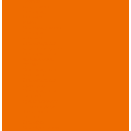
Новинки
ассортимента
Спецодежда
Спецодежда
зимняя
Спецодежда летняя
Спецодежда
защитная
Спецодежда для
охранных структур
Спецодежда для
рыбалки, охоты,
туризма
Спецодежда для
медицины
Спецодежда для
сферы услуг
Спецодежда для
пищевой
промышленности
Головные уборы
Трикотажные
изделия
Спецобувь
Спецобувь летняя