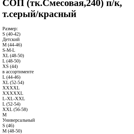
СОП (тк.Смесовая,240) п/к,
т.серый/красный
Размер:
S (40-42)
Детский
M (44-46)
S-M-L
XL (48-50)
L (48-50)
XS (44)
в ассортименте
L (44-46)
XL (52-54)
XXXXL
XXXXXL
L-XL-XXL
L (52-54)
XXL (56-58)
M
Универсальный
S (46)
M (48-50)