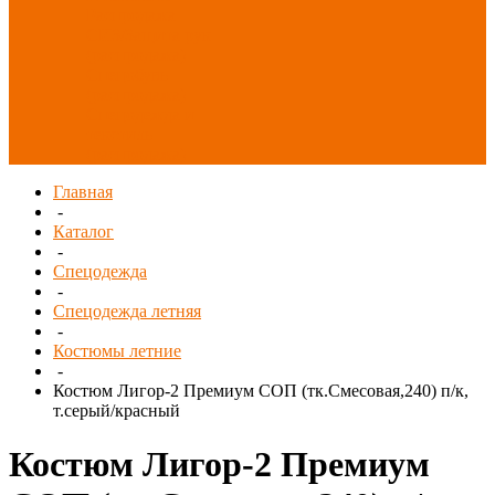
Распродажа
СИЗ/Защита рук
(распродажа)
Спецобувь
(распродажа)
Спецодежда и
текстиль
(распродажа)
Главная
-
Каталог
-
Спецодежда
-
Спецодежда летняя
-
Костюмы летние
-
Костюм Лигор-2 Премиум СОП (тк.Смесовая,240) п/к,
т.серый/красный
Костюм Лигор-2 Премиум