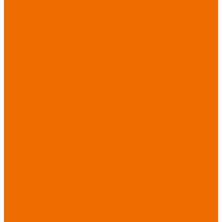
порезов
Перчатки
от повышенных
температур
Перчатки от
пониженных
температур
Перчатки
одноразовые
Перчатки от
термических
рисков
электрической дуги
Перчатки от
вибрации
Рукавицы
Текстиль/Мягкий
инвентарь
Комплекты
постельного белья
Полотенца
Одеяла/
Покрывала
Подушки
Ветошь
Матрасы
Хозтовары/
Инвентарь/Мебель