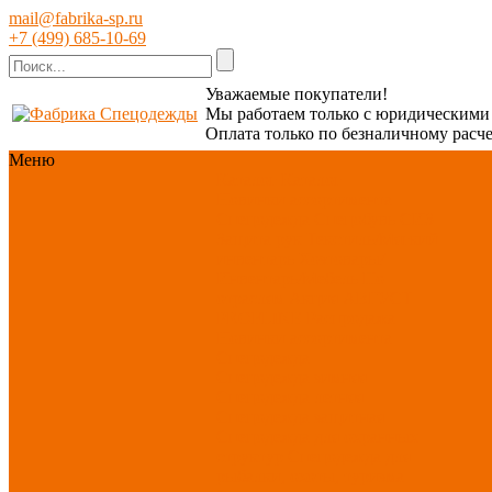
mail@fabrika-sp.ru
+7 (499) 685-10-69
Уважаемые покупатели!
Мы работаем только с юридическим
Оплата только по безналичному расче
Меню
Каталог
Каталог
Новинки ассортимента
Спецодежда
Спецобувь
СИЗ
Защита рук
Текстиль/Мягкий
инвентарь
Хозтовары/
Инвентарь/Мебель
По
отраслям
Акция АВГУСТ
PROFLINE
Распродажа
Новинки ассортимента
Спецодежда
Спецодежда зимняя
Спецодежда летняя
Спецодежда защитная
Спецодежда для охранных
структур
Спецодежда для
рыбалки, охоты, туризма