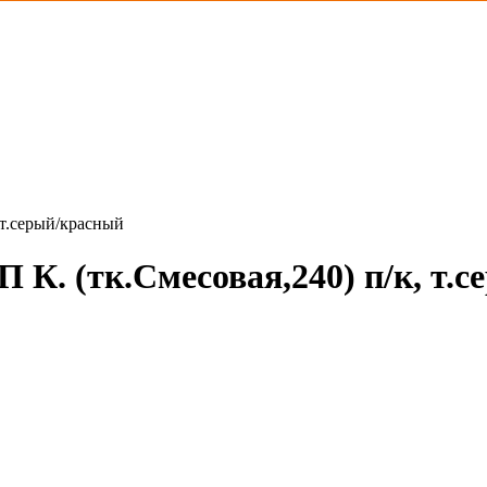
 т.серый/красный
К. (тк.Смесовая,240) п/к, т.