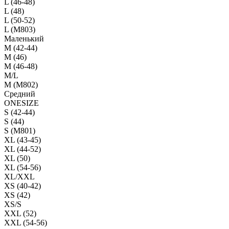
L (46-48)
L (48)
L (50-52)
L (M803)
Маленький
М (42-44)
M (46)
M (46-48)
M/L
M (M802)
Средний
ONESIZE
S (42-44)
S (44)
S (M801)
XL (43-45)
XL (44-52)
XL (50)
XL (54-56)
XL/XXL
XS (40-42)
XS (42)
XS/S
XXL (52)
XXL (54-56)