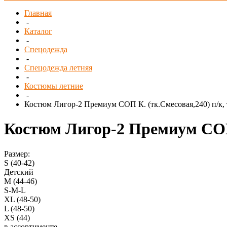
Главная
-
Каталог
-
Спецодежда
-
Спецодежда летняя
-
Костюмы летние
-
Костюм Лигор-2 Премиум СОП К. (тк.Смесовая,240) п/к,
Костюм Лигор-2 Премиум СОП 
Размер:
S (40-42)
Детский
M (44-46)
S-M-L
XL (48-50)
L (48-50)
XS (44)
в ассортименте