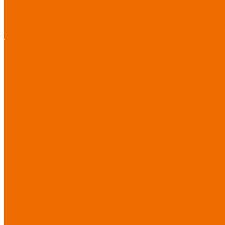
Диэлектрические средства
безопасности
Одноразовые
средства защиты
Защита
Услуг
коленей
Безопасность
Пошив
О компании
О компании
рабочего места
логоти
Защита рук
Нанесе
Перчатки от ударных
воздействий
Перчатки от
механических воздействий
Перчатки масло-
бензостойкие
Перчатки от
химических воздействий
Перчатки от порезов
Перчатки от повышенных
температур
Перчатки от
пониженных температур
Перчатки одноразовые
Перчатки от термических
рисков электрической дуги
Перчатки от вибрации
Рукавицы
Текстиль/Мягкий инвентарь
Комплекты постельного
белья
Полотенца
Одеяла/
Покрывала
Подушки
Ветошь