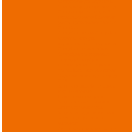
Спецодежда для медицины
Спецодежда для сферы услуг
Спецодежда для пищевой
промышленности
Головные
уборы
Трикотажные изделия
Спецобувь
Спецобувь летняя
Спецобувь
зимняя
Спецобувь
медицинская и повседневная
Спецобувь термостойкая
Спецобувь для охранных
структур
Спецобувь
влагозащитная
Спецобувь
для рыбалки, охоты, туризма
Обувь для дачи, сада, огорода
СИЗ
Защита головы
Защита лица
и органов зрения
Комбинезоны защитные
Защита органов дыхания
Защита органов слуха
Защита от падений с высоты
Фартуки, нарукавники
защитные
Дерматологические средства