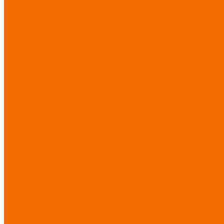
Матрасы
Хозтовары/Инвентарь/
Мебель
Хозинвентарь
Бытовая
химия
Мебель
По отраслям
Лаборатории, НИИ
Медицина
Пищевое
производство
ХоРеКа
Сварочные работы
Торговля
Дача, сад, огород
Автосервисы
Рыбная
промышленность
Логистика
ЖКХ
Охрана, ЧОП
Водители
Дорожные работы
Промышленность
Сельское
хозяйство
Строительство
Тяжелая промышленность
Акция АВГУСТ
PROFLINE
Распродажа
СИЗ/Защита рук
(распродажа)
Спецобувь
(распродажа)
Спецодежда и
текстиль (распродажа)