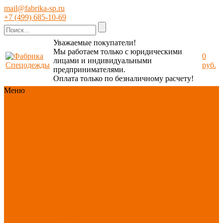
mail@fabrika-sp.ru
+7 (499) 685-10-69
Уважаемые покупатели!
Мы работаем только с юридическими
0
лицами и индивидуальными
руб.
предпринимателями.
Оплата только по безналичному расчету!
Меню
Каталог
Каталог
Новинки
ассортимента
Спецодежда
Спецобувь
СИЗ
Защита рук
Текстиль/Мягкий
инвентарь
Хозтовары/
Инвентарь/Мебель
По отраслям
Акция
АВГУСТ
PROFLINE
Распродажа