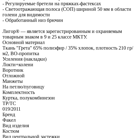
- Регулируемые бретели на пряжках-фастексах
- Светоотражающая полоса (СОП) шириной 50 мм в области
голени для видимости
- Обработанный низ брючин
Лигор® — является зарегистрированным и охраняемым
товарным знаком в 9 и 25 классе МКТУ.
Основной материал
Ткань "Грета" 65% полиэфир / 35% хлопок, плотность 210 гр/
м2, ВО-пропитка
Усиления (накладки)
Локти+колени
Воротник
Отложной
Манжеты
На петлю/пуговицу
Комплектность
Куртка, полукомбинезон
ТР/ТС
019/2011
Бренд
Факел
Вид изделия
Костюм
Вид центральной застежки