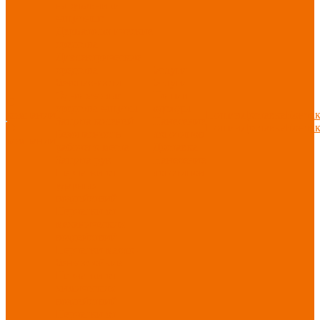
нарукавники
защитные
Дерматологические
средства
Диэлектрические
средства
Услуги
безопасности
Услуги
Одноразовые
Пошив
О
средства защиты
одежды
компании
Пошив
Доставка
Конта
Защита коленей
Нанесение
О
Пошив
Доставка
Конта
Безопасность
логотипов
компании
рабочего места
Доставка
Защита рук
Нанесение
Перчатки от
логотипов
ударных
воздействий
Перчатки от
механических
воздействий
Перчатки масло-
бензостойкие
Перчатки от
химических
воздействий
Перчатки от