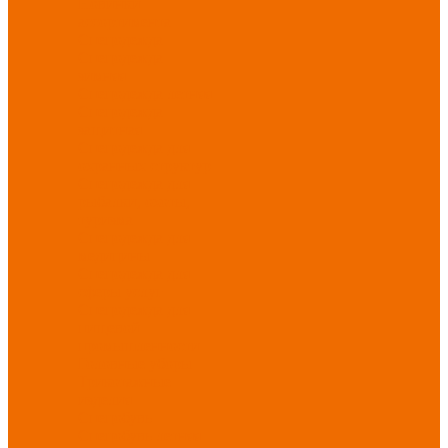
Новинки
ассортимента
Спецодежда
Спецодежда
зимняя
Спецодежда летняя
Спецодежда
защитная
Спецодежда для
охранных структур
Спецодежда для
рыбалки, охоты,
туризма
Спецодежда для
медицины
Спецодежда для
сферы услуг
Спецодежда для
пищевой
промышленности
Головные уборы
Трикотажные
изделия
Спецобувь
Спецобувь летняя