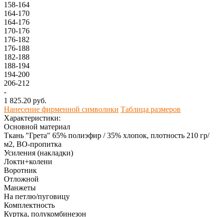
158-164
164-170
164-176
170-176
176-182
176-188
182-188
188-194
194-200
206-212
-
1 825.20 руб.
Нанесение фирменной символики
Таблица размеров
Характеристики:
Основной материал
Ткань "Грета" 65% полиэфир / 35% хлопок, плотность 210 гр/
м2, ВО-пропитка
Усиления (накладки)
Локти+колени
Воротник
Отложной
Манжеты
На петлю/пуговицу
Комплектность
Куртка, полукомбинезон