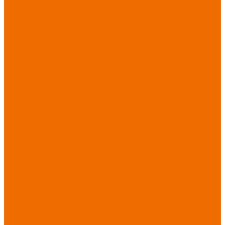
Новинки
ассортимента
Спецодежда
Спецодежда
зимняя
Спецодежда летняя
Спецодежда
защитная
Спецодежда для
охранных структур
Спецодежда для
рыбалки, охоты,
туризма
Спецодежда для
медицины
Спецодежда для
сферы услуг
Спецодежда для
пищевой
промышленности
Головные уборы
Трикотажные
изделия
Спецобувь
Спецобувь летняя