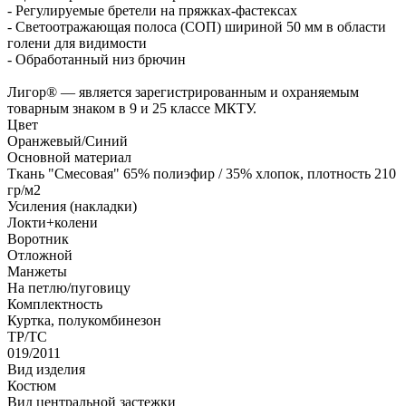
- Регулируемые бретели на пряжках-фастексах
- Светоотражающая полоса (СОП) шириной 50 мм в области
голени для видимости
- Обработанный низ брючин
Лигор® — является зарегистрированным и охраняемым
товарным знаком в 9 и 25 классе МКТУ.
Цвет
Оранжевый/Синий
Основной материал
Ткань "Смесовая" 65% полиэфир / 35% хлопок, плотность 210
гр/м2
Усиления (накладки)
Локти+колени
Воротник
Отложной
Манжеты
На петлю/пуговицу
Комплектность
Куртка, полукомбинезон
ТР/ТС
019/2011
Вид изделия
Костюм
Вид центральной застежки