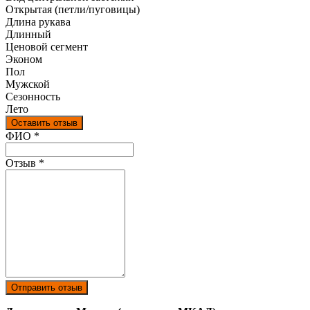
Открытая (петли/пуговицы)
Длина рукава
Длинный
Ценовой сегмент
Эконом
Пол
Мужской
Сезонность
Лето
Оставить отзыв
Ваш отзыв был отправлен!
ФИО
*
Отзыв
*
Отправить отзыв