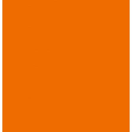
Спецобувь зимняя
Спецобувь
медицинская и
повседневная
Спецобувь
термостойкая
Спецобувь для
охранных структур
Спецобувь
влагозащитная
Спецобувь для
рыбалки, охоты,
туризма
Обувь для
дачи, сада, огорода
СИЗ
Защита головы
Защита лица и
органов зрения
Комбинезоны
защитные
Защита
органов дыхания
Защита органов
слуха
Защита от
падений с высоты
Фартуки,