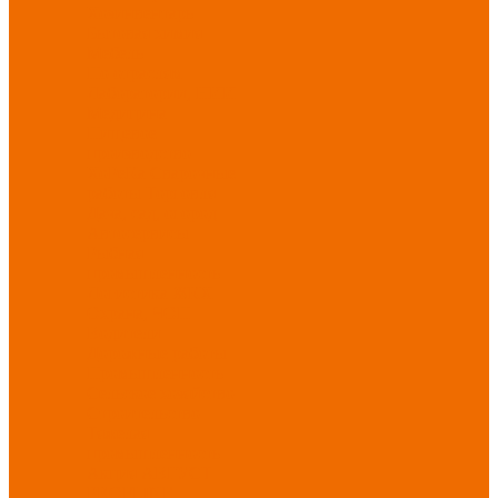
Хозинвентарь
Бытовая химия
Мебель
По отраслям
Лаборатории, НИИ
Медицина
Пищевое
производство
ХоРеКа
Сварочные
работы
Торговля
Дача, сад, огород
Автосервисы
Рыбная
промышленность
Логистика
ЖКХ
Охрана, ЧОП
Водители
Дорожные работы
Промышленность
Сельское хозяйство
Строительство
Тяжелая
промышленность
Акция АВГУСТ
PROFLINE