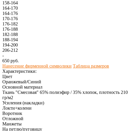
158-164
164-170
164-176
170-176
176-182
176-188
182-188
188-194
194-200
206-212
-
650 руб.
Нанесение фирменной символики
Таблица размеров
Характеристики:
Цвет
Оранжевый/Синий
Основной материал
Ткань "Смесовая" 65% полиэфир / 35% хлопок, плотность 210
гр/м2
Усиления (накладки)
Локти+колени
Воротник
Отложной
Манжеты
На петлю/пуговицу