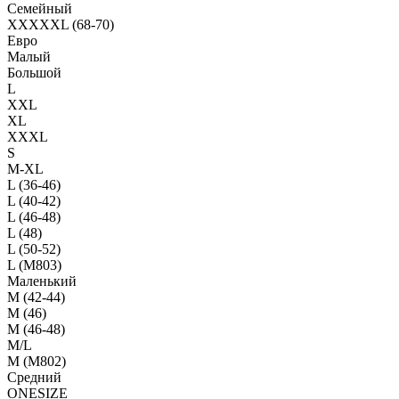
Семейный
XXXXXL (68-70)
Евро
Малый
Большой
L
XXL
XL
XXXL
S
M-XL
L (36-46)
L (40-42)
L (46-48)
L (48)
L (50-52)
L (M803)
Маленький
М (42-44)
M (46)
M (46-48)
M/L
M (M802)
Средний
ONESIZE