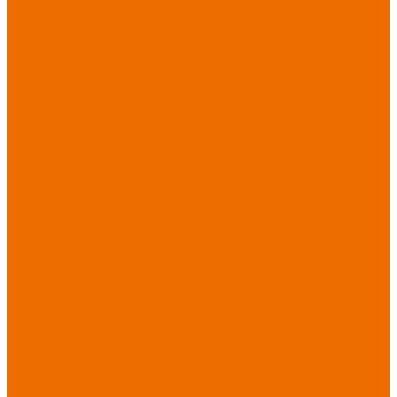
порезов
Перчатки
от повышенных
температур
Перчатки от
пониженных
температур
Перчатки
одноразовые
Перчатки от
термических
рисков
электрической дуги
Перчатки от
вибрации
Рукавицы
Текстиль/Мягкий
инвентарь
Комплекты
постельного белья
Полотенца
Одеяла/
Покрывала
Подушки
Ветошь
Матрасы
Хозтовары/
Инвентарь/Мебель