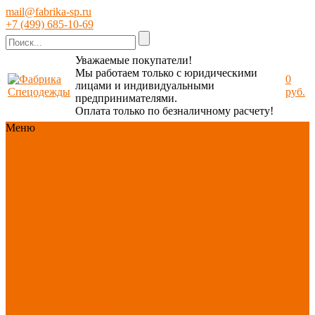
mail@fabrika-sp.ru
+7 (499) 685-10-69
Уважаемые покупатели!
Мы работаем только с юридическими
0
лицами и индивидуальными
руб.
предпринимателями.
Оплата только по безналичному расчету!
Меню
Каталог
Каталог
Новинки
ассортимента
Спецодежда
Спецобувь
СИЗ
Защита рук
Текстиль/Мягкий
инвентарь
Хозтовары/
Инвентарь/Мебель
По отраслям
Акция
АВГУСТ
PROFLINE
Распродажа