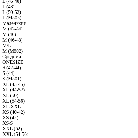
L (46-48)
L (48)
L (50-52)
L (M803)
Маленький
М (42-44)
M (46)
M (46-48)
M/L
M (M802)
Средний
ONESIZE
S (42-44)
S (44)
S (M801)
XL (43-45)
XL (44-52)
XL (50)
XL (54-56)
XL/XXL
XS (40-42)
XS (42)
XS/S
XXL (52)
XXL (54-56)