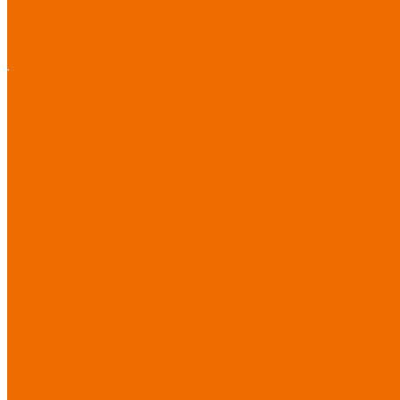
Диэлектрические средства
безопасности
Одноразовые
средства защиты
Защита
Услуг
коленей
Безопасность
Пошив
О компании
О компании
рабочего места
логоти
Защита рук
Нанесе
Перчатки от ударных
воздействий
Перчатки от
механических воздействий
Перчатки масло-
бензостойкие
Перчатки от
химических воздействий
Перчатки от порезов
Перчатки от повышенных
температур
Перчатки от
пониженных температур
Перчатки одноразовые
Перчатки от термических
рисков электрической дуги
Перчатки от вибрации
Рукавицы
Текстиль/Мягкий инвентарь
Комплекты постельного
белья
Полотенца
Одеяла/
Покрывала
Подушки
Ветошь