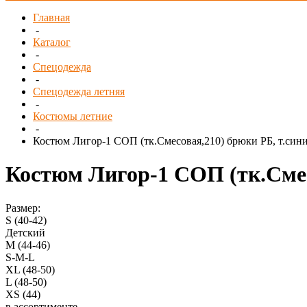
Главная
-
Каталог
-
Спецодежда
-
Спецодежда летняя
-
Костюмы летние
-
Костюм Лигор-1 СОП (тк.Смесовая,210) брюки РБ, т.син
Костюм Лигор-1 СОП (тк.Смес
Размер:
S (40-42)
Детский
M (44-46)
S-M-L
XL (48-50)
L (48-50)
XS (44)
в ассортименте