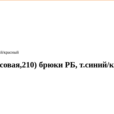
ий/красный
овая,210) брюки РБ, т.синий/