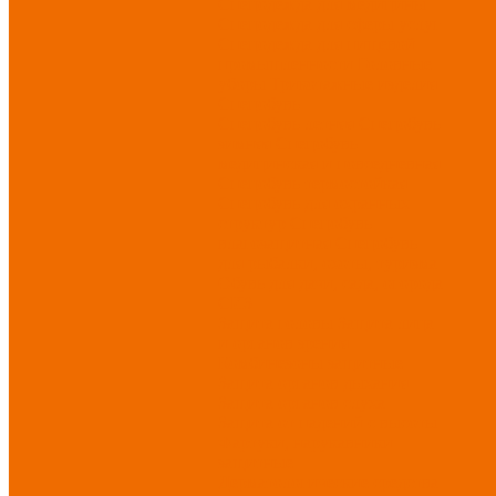
Спецодежда для медицины
Спецодежда для сферы услуг
Спецодежда для пищевой
промышленности
Головные
уборы
Трикотажные изделия
Спецобувь
Спецобувь летняя
Спецобувь
зимняя
Спецобувь
медицинская и повседневная
Спецобувь термостойкая
Спецобувь для охранных
структур
Спецобувь
влагозащитная
Спецобувь
для рыбалки, охоты, туризма
Обувь для дачи, сада, огорода
СИЗ
Защита головы
Защита лица
и органов зрения
Комбинезоны защитные
Защита органов дыхания
Защита органов слуха
Защита от падений с высоты
Фартуки, нарукавники
защитные
Дерматологические средства