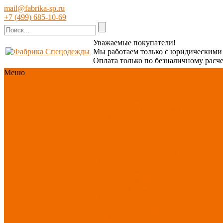
mail@fabrika-sp.ru
+7 (499) 685-10-69
Уважаемые покупатели!
Мы работаем только с юридическим
Оплата только по безналичному расче
Меню
Каталог
Каталог
Новинки ассортимента
Спецодежда
Спецобувь
СИЗ
Защита рук
Текстиль/Мягкий
инвентарь
Хозтовары/
Инвентарь/Мебель
По
отраслям
Акция АВГУСТ
PROFLINE
Распродажа
Новинки ассортимента
Спецодежда
Спецодежда зимняя
Спецодежда летняя
Спецодежда защитная
Спецодежда для охранных
структур
Спецодежда для
рыбалки, охоты, туризма