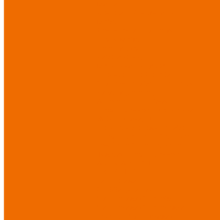
Матрасы
Хозтовары/Инвентарь/
Мебель
Хозинвентарь
Бытовая
химия
Мебель
По отраслям
Лаборатории, НИИ
Медицина
Пищевое
производство
ХоРеКа
Сварочные работы
Торговля
Дача, сад, огород
Автосервисы
Рыбная
промышленность
Логистика
ЖКХ
Охрана, ЧОП
Водители
Дорожные работы
Промышленность
Сельское
хозяйство
Строительство
Тяжелая промышленность
Акция АВГУСТ
PROFLINE
Распродажа
СИЗ/Защита рук
(распродажа)
Спецобувь
(распродажа)
Спецодежда и
текстиль (распродажа)