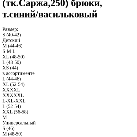
(тк.Саржа,250) брюки,
т.синий/васильковый
Размер:
S (40-42)
Детский
M (44-46)
S-M-L
XL (48-50)
L (48-50)
XS (44)
в ассортименте
L (44-46)
XL (52-54)
XXXXL
XXXXXL
L-XL-XXL
L (52-54)
XXL (56-58)
M
Универсальный
S (46)
M (48-50)