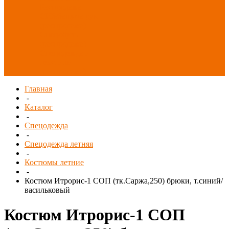
Распродажа
СИЗ/Защита рук
(распродажа)
Спецобувь
(распродажа)
Спецодежда и
текстиль
(распродажа)
Главная
-
Каталог
-
Спецодежда
-
Спецодежда летняя
-
Костюмы летние
-
Костюм Итрорис-1 СОП (тк.Саржа,250) брюки, т.синий/
васильковый
Костюм Итрорис-1 СОП