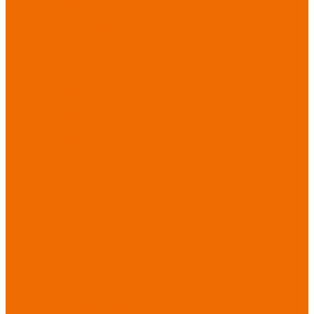
Новинки
ассортимента
Спецодежда
Спецодежда
зимняя
Спецодежда летняя
Спецодежда
защитная
Спецодежда для
охранных структур
Спецодежда для
рыбалки, охоты,
туризма
Спецодежда для
медицины
Спецодежда для
сферы услуг
Спецодежда для
пищевой
промышленности
Головные уборы
Трикотажные
изделия
Спецобувь
Спецобувь летняя