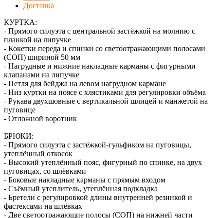
Доставка
КУРТКА:
- Прямого силуэта с центральной застёжкой на молнию с
планкой на липучке
- Кокетки переда и спинки со светоотражающими полосами
(СОП) шириной 50 мм
- Нагрудные и нижние накладные карманы с фигурными
клапанами на липучке
- Петля для бейджа на левом нагрудном кармане
- Низ куртки на поясе с хлястиками для регулировки объёма
- Рукава двухшовные с вертикальной шлицей и манжетой на
пуговице
- Отложной воротник
БРЮКИ:
- Прямого силуэта с застёжкой-гульфиком на пуговицы,
утеплённый откосок
- Высокий утеплённый пояс, фигурный по спинке, на двух
пуговицах, со шлёвками
- Боковые накладные карманы с прямым входом
- Съёмный утеплитель, утеплённая подкладка
- Бретели с регулировкой длины внутренней резинкой и
фастексами на шлёвках
- Две светоотражающие полосы (СОП) на нижней части