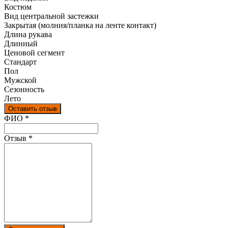
Костюм
Вид центральной застежки
Закрытая (молния/планка на ленте контакт)
Длина рукава
Длинный
Ценовой сегмент
Стандарт
Пол
Мужской
Сезонность
Лето
Оставить отзыв
Ваш отзыв был отправлен!
ФИО
*
Отзыв
*