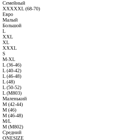
Семейный
XXXXXL (68-70)
Евро
Малый
Большой
L
XXL
XL
XXXL
S
M-XL
L (36-46)
L (40-42)
L (46-48)
L (48)
L (50-52)
L (M803)
Маленький
М (42-44)
M (46)
M (46-48)
M/L
M (M802)
Средний
ONESIZE