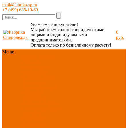
mail@fabrika-sp.ru
+7 (499) 685-10-69
Уважаемые покупатели!
Мы работаем только с юридическими
0
лицами и индивидуальными
руб.
предпринимателями.
Оплата только по безналичному расчету!
Меню
Каталог
Каталог
Новинки
ассортимента
Спецодежда
Спецобувь
СИЗ
Защита рук
Текстиль/Мягкий
инвентарь
Хозтовары/
Инвентарь/Мебель
По отраслям
Акция
АВГУСТ
PROFLINE
Распродажа