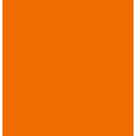
Хозинвентарь
Бытовая химия
Мебель
По отраслям
Лаборатории, НИИ
Медицина
Пищевое
производство
ХоРеКа
Сварочные
работы
Торговля
Дача, сад, огород
Автосервисы
Рыбная
промышленность
Логистика
ЖКХ
Охрана, ЧОП
Водители
Дорожные работы
Промышленность
Сельское хозяйство
Строительство
Тяжелая
промышленность
Акция АВГУСТ
PROFLINE