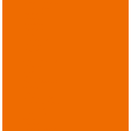
порезов
Перчатки
от повышенных
температур
Перчатки от
пониженных
температур
Перчатки
одноразовые
Перчатки от
термических
рисков
электрической дуги
Перчатки от
вибрации
Рукавицы
Текстиль/Мягкий
инвентарь
Комплекты
постельного белья
Полотенца
Одеяла/
Покрывала
Подушки
Ветошь
Матрасы
Хозтовары/
Инвентарь/Мебель