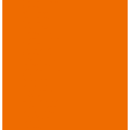
Спецобувь зимняя
Спецобувь
медицинская и
повседневная
Спецобувь
термостойкая
Спецобувь для
охранных структур
Спецобувь
влагозащитная
Спецобувь для
рыбалки, охоты,
туризма
Обувь для
дачи, сада, огорода
СИЗ
Защита головы
Защита лица и
органов зрения
Комбинезоны
защитные
Защита
органов дыхания
Защита органов
слуха
Защита от
падений с высоты
Фартуки,