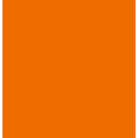
Хозинвентарь
Бытовая химия
Мебель
По отраслям
Лаборатории, НИИ
Медицина
Пищевое
производство
ХоРеКа
Сварочные
работы
Торговля
Дача, сад, огород
Автосервисы
Рыбная
промышленность
Логистика
ЖКХ
Охрана, ЧОП
Водители
Дорожные работы
Промышленность
Сельское хозяйство
Строительство
Тяжелая
промышленность
Акция АВГУСТ
PROFLINE