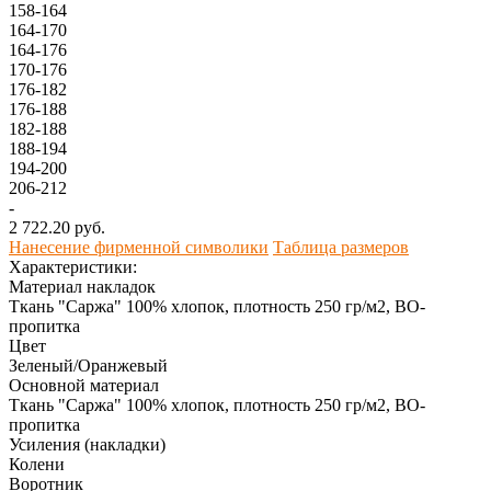
158-164
164-170
164-176
170-176
176-182
176-188
182-188
188-194
194-200
206-212
-
2 722.20 руб.
Нанесение фирменной символики
Таблица размеров
Характеристики:
Материал накладок
Ткань "Саржа" 100% хлопок, плотность 250 гр/м2, ВО-
пропитка
Цвет
Зеленый/Оранжевый
Основной материал
Ткань "Саржа" 100% хлопок, плотность 250 гр/м2, ВО-
пропитка
Усиления (накладки)
Колени
Воротник