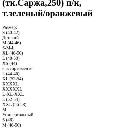
(тк.Саржа,250) п/к,
т.зеленый/оранжевый
Размер:
S (40-42)
Детский
M (44-46)
S-M-L
XL (48-50)
L (48-50)
XS (44)
в ассортименте
L (44-46)
XL (52-54)
XXXXL
XXXXXL
L-XL-XXL
L (52-54)
XXL (56-58)
M
Универсальный
S (46)
M (48-50)