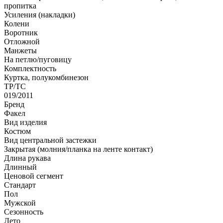
пропитка
Усиления (накладки)
Колени
Воротник
Отложной
Манжеты
На петлю/пуговицу
Комплектность
Куртка, полукомбинезон
ТР/ТС
019/2011
Бренд
Факел
Вид изделия
Костюм
Вид центральной застежки
Закрытая (молния/планка на ленте контакт)
Длина рукава
Длинный
Ценовой сегмент
Стандарт
Пол
Мужской
Сезонность
Лето