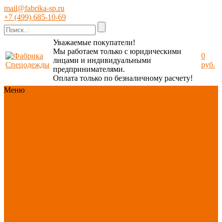
mail@fabrika-sp.ru
+7 (499) 685-10-69
Уважаемые покупатели!
Мы работаем только с юридическими
0
лицами и индивидуальными
руб.
предпринимателями.
Оплата только по безналичному расчету!
Меню
Каталог
Каталог
Новинки
ассортимента
Спецодежда
Спецобувь
СИЗ
Защита рук
Текстиль/Мягкий
инвентарь
Хозтовары/
Инвентарь/Мебель
По отраслям
Акция
АВГУСТ
PROFLINE
Распродажа