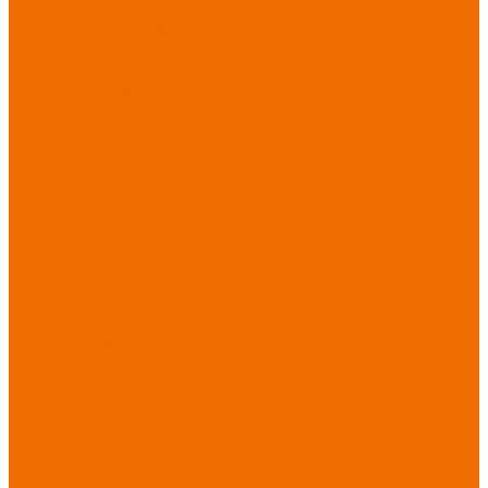
порезов
Перчатки
от повышенных
температур
Перчатки от
пониженных
температур
Перчатки
одноразовые
Перчатки от
термических
рисков
электрической дуги
Перчатки от
вибрации
Рукавицы
Текстиль/Мягкий
инвентарь
Комплекты
постельного белья
Полотенца
Одеяла/
Покрывала
Подушки
Ветошь
Матрасы
Хозтовары/
Инвентарь/Мебель