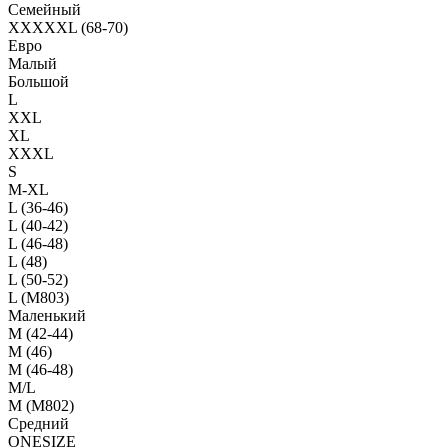
Семейный
XXXXXL (68-70)
Евро
Малый
Большой
L
XXL
XL
XXXL
S
M-XL
L (36-46)
L (40-42)
L (46-48)
L (48)
L (50-52)
L (M803)
Маленький
М (42-44)
M (46)
M (46-48)
M/L
M (M802)
Средний
ONESIZE