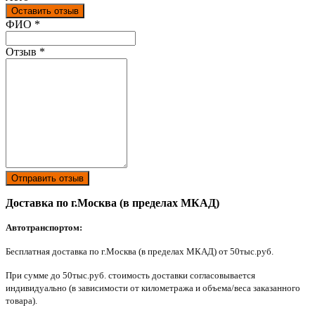
Оставить отзыв
Ваш отзыв был отправлен!
ФИО
*
Отзыв
*
Отправить отзыв
Доставка по г.Москва (в пределах МКАД)
Автотранспортом:
Бесплатная доставка по г.Москва (в пределах МКАД) от 50тыс.руб.
При сумме до 50тыс.руб. стоимость доставки согласовывается
индивидуально (в зависимости от километража и объема/веса заказанного
товара).