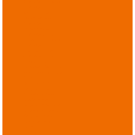
Спецобувь зимняя
Спецобувь
медицинская и
повседневная
Спецобувь
термостойкая
Спецобувь для
охранных структур
Спецобувь
влагозащитная
Спецобувь для
рыбалки, охоты,
туризма
Обувь для
дачи, сада, огорода
СИЗ
Защита головы
Защита лица и
органов зрения
Комбинезоны
защитные
Защита
органов дыхания
Защита органов
слуха
Защита от
падений с высоты
Фартуки,