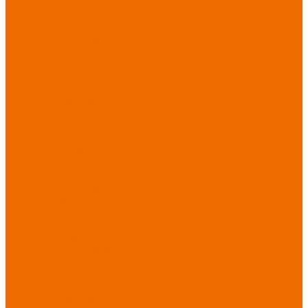
Новинки
ассортимента
Спецодежда
Спецодежда
зимняя
Спецодежда летняя
Спецодежда
защитная
Спецодежда для
охранных структур
Спецодежда для
рыбалки, охоты,
туризма
Спецодежда для
медицины
Спецодежда для
сферы услуг
Спецодежда для
пищевой
промышленности
Головные уборы
Трикотажные
изделия
Спецобувь
Спецобувь летняя