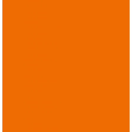
Новинки
ассортимента
Спецодежда
Спецодежда
зимняя
Спецодежда летняя
Спецодежда
защитная
Спецодежда для
охранных структур
Спецодежда для
рыбалки, охоты,
туризма
Спецодежда для
медицины
Спецодежда для
сферы услуг
Спецодежда для
пищевой
промышленности
Головные уборы
Трикотажные
изделия
Спецобувь
Спецобувь летняя