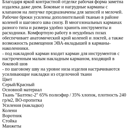
Благодаря яркой контрастной отделке рабочая форма заметна
издалека даже днем. Боковые и нагрудные карманы с
клапаном на липучке предназначены для записей и мелочей.
Рабочие брюки усилены дополнительной тканью в районе
коленей и шагового шва снизу. В многозональных карманах
разного типа и размера удобно хранить инструменты и
расходники. Комфортную работу в неудобных позах
обеспечивает анатомический крой коленей и локтей, а также
возможность размещения ЭВА-вкладышей в карманы-
наколенники.
- под накладной карман входит карман для инструментов с
настроченным малым накладным карманом, входящий в
боковой шов
- по шаговому шву на уровне низа изделия настрачиваются
усиливающие накладки из отделочной ткани
Цвет
Серый/Красный
Основной материал
Ткань "Балтекс-2" 65% полиэфир / 35% хлопок, плотность 240
гр/м2, ВО-пропитка
Усиления (накладки)
Колени
Воротник
Стойка
Манжеты