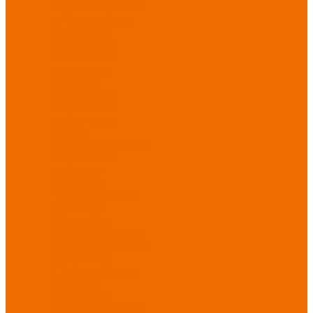
порезов
Перчатки
от повышенных
температур
Перчатки от
пониженных
температур
Перчатки
одноразовые
Перчатки от
термических
рисков
электрической дуги
Перчатки от
вибрации
Рукавицы
Текстиль/Мягкий
инвентарь
Комплекты
постельного белья
Полотенца
Одеяла/
Покрывала
Подушки
Ветошь
Матрасы
Хозтовары/
Инвентарь/Мебель