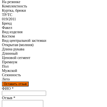
На резинке
Комплектность
Куртка, брюки
ТР/ТС
019/2011
Бренд
Факел
Вид изделия
Костюм
Вид центральной застежки
Открытая (молния)
Длина рукава
Длинный
Ценовой сегмент
Премиум
Пол
Мужской
Сезонность
Лето
Оставить отзыв
Ваш отзыв был отправлен!
ФИО
*
Отзыв
*