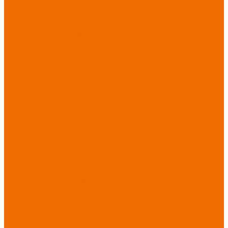
Хозинвентарь
Бытовая химия
Мебель
По отраслям
Лаборатории, НИИ
Медицина
Пищевое
производство
ХоРеКа
Сварочные
работы
Торговля
Дача, сад, огород
Автосервисы
Рыбная
промышленность
Логистика
ЖКХ
Охрана, ЧОП
Водители
Дорожные работы
Промышленность
Сельское хозяйство
Строительство
Тяжелая
промышленность
Акция АВГУСТ
PROFLINE