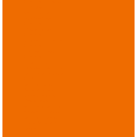
Спецобувь зимняя
Спецобувь
медицинская и
повседневная
Спецобувь
термостойкая
Спецобувь для
охранных структур
Спецобувь
влагозащитная
Спецобувь для
рыбалки, охоты,
туризма
Обувь для
дачи, сада, огорода
СИЗ
Защита головы
Защита лица и
органов зрения
Комбинезоны
защитные
Защита
органов дыхания
Защита органов
слуха
Защита от
падений с высоты
Фартуки,