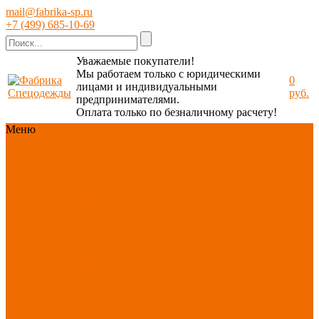
mail@fabrika-sp.ru
+7 (499) 685-10-69
Уважаемые покупатели!
Мы работаем только с юридическими
0
лицами и индивидуальными
руб.
предпринимателями.
Оплата только по безналичному расчету!
Меню
Каталог
Каталог
Новинки
ассортимента
Спецодежда
Спецобувь
СИЗ
Защита рук
Текстиль/Мягкий
инвентарь
Хозтовары/
Инвентарь/Мебель
По отраслям
Акция
АВГУСТ
PROFLINE
Распродажа