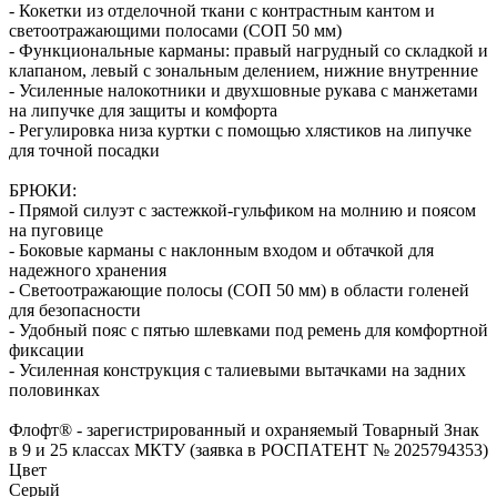
- Кокетки из отделочной ткани с контрастным кантом и
светоотражающими полосами (СОП 50 мм)
- Функциональные карманы: правый нагрудный со складкой и
клапаном, левый с зональным делением, нижние внутренние
- Усиленные налокотники и двухшовные рукава с манжетами
на липучке для защиты и комфорта
- Регулировка низа куртки с помощью хлястиков на липучке
для точной посадки
БРЮКИ:
- Прямой силуэт с застежкой-гульфиком на молнию и поясом
на пуговице
- Боковые карманы с наклонным входом и обтачкой для
надежного хранения
- Светоотражающие полосы (СОП 50 мм) в области голеней
для безопасности
- Удобный пояс с пятью шлевками под ремень для комфортной
фиксации
- Усиленная конструкция с талиевыми вытачками на задних
половинках
Флофт® - зарегистрированный и охраняемый Товарный Знак
в 9 и 25 классах МКТУ (заявка в РОСПАТЕНТ № 2025794353)
Цвет
Серый