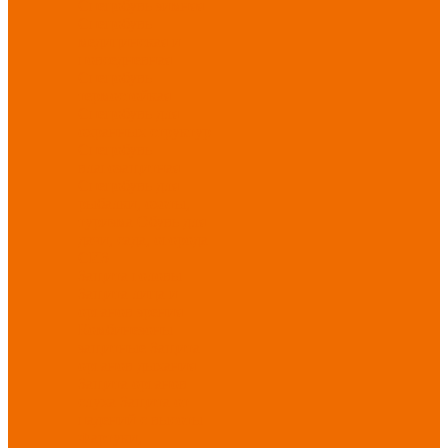
Спецобувь зимняя
Спецобувь
медицинская и
повседневная
Спецобувь
термостойкая
Спецобувь для
охранных структур
Спецобувь
влагозащитная
Спецобувь для
рыбалки, охоты,
туризма
Обувь для
дачи, сада, огорода
СИЗ
Защита головы
Защита лица и
органов зрения
Комбинезоны
защитные
Защита
органов дыхания
Защита органов
слуха
Защита от
падений с высоты
Фартуки,