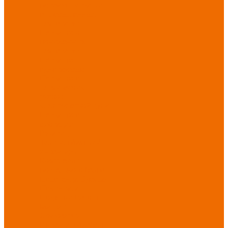
порезов
Перчатки
от повышенных
температур
Перчатки от
пониженных
температур
Перчатки
одноразовые
Перчатки от
термических
рисков
электрической дуги
Перчатки от
вибрации
Рукавицы
Текстиль/Мягкий
инвентарь
Комплекты
постельного белья
Полотенца
Одеяла/
Покрывала
Подушки
Ветошь
Матрасы
Хозтовары/
Инвентарь/Мебель