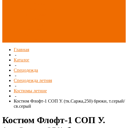
Распродажа
СИЗ/Защита рук
(распродажа)
Спецобувь
(распродажа)
Спецодежда и
текстиль
(распродажа)
Главная
-
Каталог
-
Спецодежда
-
Спецодежда летняя
-
Костюмы летние
-
Костюм Флофт-1 СОП У. (тк.Саржа,250) брюки, т.серый/
св.серый
Костюм Флофт-1 СОП У.