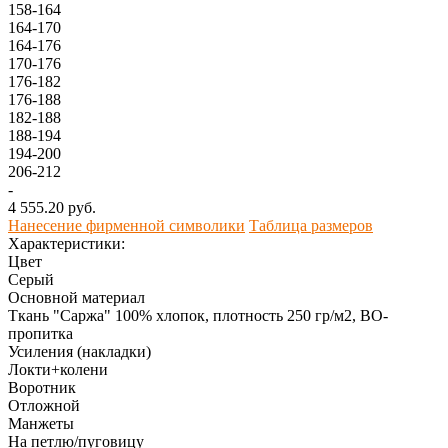
158-164
164-170
164-176
170-176
176-182
176-188
182-188
188-194
194-200
206-212
-
4 555.20 руб.
Нанесение фирменной символики
Таблица размеров
Характеристики:
Цвет
Серый
Основной материал
Ткань "Саржа" 100% хлопок, плотность 250 гр/м2, ВО-
пропитка
Усиления (накладки)
Локти+колени
Воротник
Отложной
Манжеты
На петлю/пуговицу