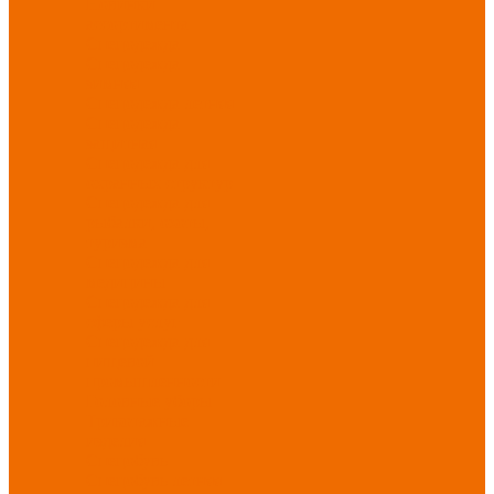
Новинки
ассортимента
Спецодежда
Спецодежда
зимняя
Спецодежда летняя
Спецодежда
защитная
Спецодежда для
охранных структур
Спецодежда для
рыбалки, охоты,
туризма
Спецодежда для
медицины
Спецодежда для
сферы услуг
Спецодежда для
пищевой
промышленности
Головные уборы
Трикотажные
изделия
Спецобувь
Спецобувь летняя