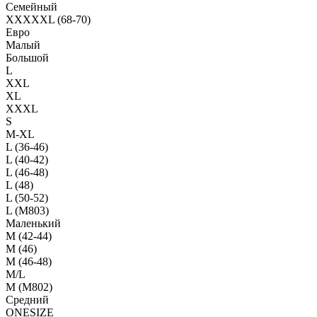
Семейный
XXXXXL (68-70)
Евро
Малый
Большой
L
XXL
XL
XXXL
S
M-XL
L (36-46)
L (40-42)
L (46-48)
L (48)
L (50-52)
L (M803)
Маленький
М (42-44)
M (46)
M (46-48)
M/L
M (M802)
Средний
ONESIZE