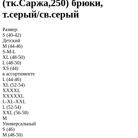
(тк.Саржа,250) брюки,
т.серый/св.серый
Размер:
S (40-42)
Детский
M (44-46)
S-M-L
XL (48-50)
L (48-50)
XS (44)
в ассортименте
L (44-46)
XL (52-54)
XXXXL
XXXXXL
L-XL-XXL
L (52-54)
XXL (56-58)
M
Универсальный
S (46)
M (48-50)