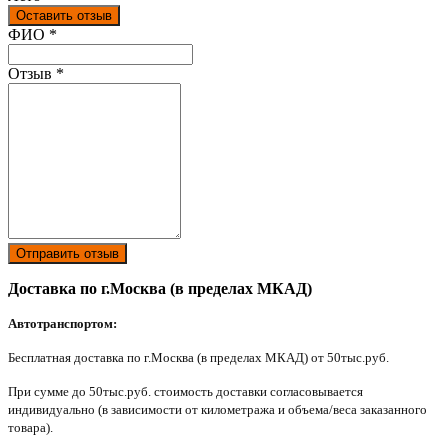
Оставить отзыв
Ваш отзыв был отправлен!
ФИО
*
Отзыв
*
Отправить отзыв
Доставка по г.Москва (в пределах МКАД)
Автотранспортом:
Бесплатная доставка по г.Москва (в пределах МКАД) от 50тыс.руб.
При сумме до 50тыс.руб. стоимость доставки согласовывается
индивидуально (в зависимости от километража и объема/веса заказанного
товара).