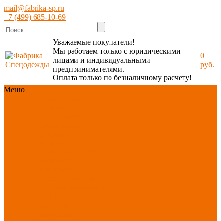
mail@fabrika-sp.ru
+7 (499) 685-10-69
Уважаемые покупатели!
Мы работаем только с юридическими
0
лицами и индивидуальными
руб.
предпринимателями.
Оплата только по безналичному расчету!
Меню
Каталог
Каталог
Новинки
ассортимента
Спецодежда
Спецобувь
СИЗ
Защита рук
Текстиль/Мягкий
инвентарь
Хозтовары/
Инвентарь/Мебель
По отраслям
Акция
АВГУСТ
PROFLINE
Распродажа