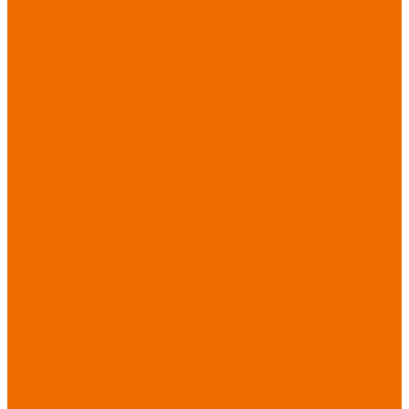
Хозинвентарь
Бытовая химия
Мебель
По отраслям
Лаборатории, НИИ
Медицина
Пищевое
производство
ХоРеКа
Сварочные
работы
Торговля
Дача, сад, огород
Автосервисы
Рыбная
промышленность
Логистика
ЖКХ
Охрана, ЧОП
Водители
Дорожные работы
Промышленность
Сельское хозяйство
Строительство
Тяжелая
промышленность
Акция АВГУСТ
PROFLINE