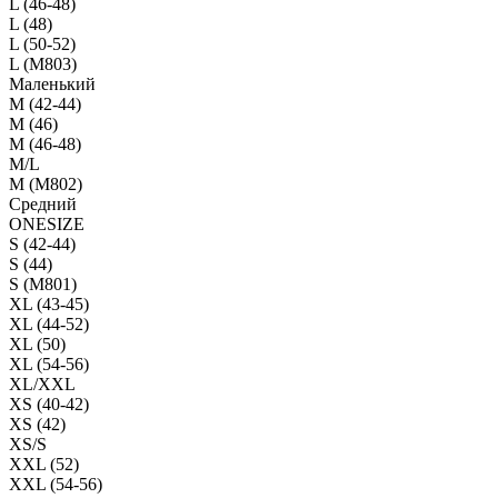
L (46-48)
L (48)
L (50-52)
L (M803)
Маленький
М (42-44)
M (46)
M (46-48)
M/L
M (M802)
Средний
ONESIZE
S (42-44)
S (44)
S (M801)
XL (43-45)
XL (44-52)
XL (50)
XL (54-56)
XL/XXL
XS (40-42)
XS (42)
XS/S
XXL (52)
XXL (54-56)