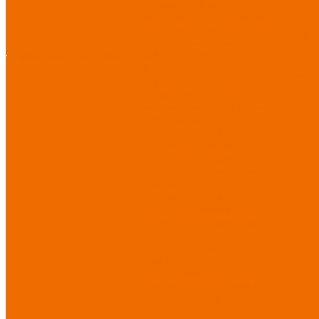
Диэлектрические средства
безопасности
Одноразовые
средства защиты
Защита
Услуг
коленей
Безопасность
Пошив
О компании
О компании
рабочего места
логоти
Защита рук
Нанесе
Перчатки от ударных
воздействий
Перчатки от
механических воздействий
Перчатки масло-
бензостойкие
Перчатки от
химических воздействий
Перчатки от порезов
Перчатки от повышенных
температур
Перчатки от
пониженных температур
Перчатки одноразовые
Перчатки от термических
рисков электрической дуги
Перчатки от вибрации
Рукавицы
Текстиль/Мягкий инвентарь
Комплекты постельного
белья
Полотенца
Одеяла/
Покрывала
Подушки
Ветошь