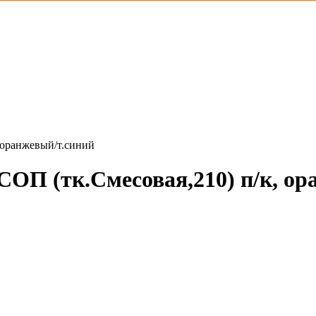
 оранжевый/т.синий
ОП (тк.Смесовая,210) п/к, ор