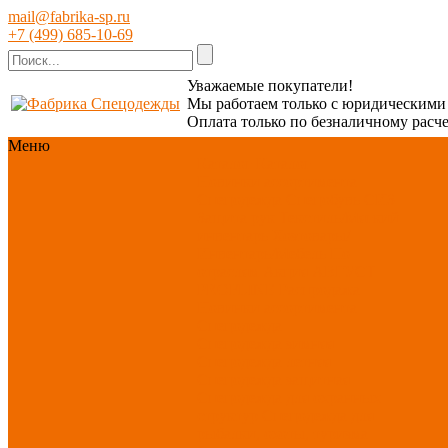
mail@fabrika-sp.ru
+7 (499) 685-10-69
Уважаемые покупатели!
Мы работаем только с юридическим
Оплата только по безналичному расче
Меню
Каталог
Каталог
Новинки ассортимента
Спецодежда
Спецобувь
СИЗ
Защита рук
Текстиль/Мягкий
инвентарь
Хозтовары/
Инвентарь/Мебель
По
отраслям
Акция АВГУСТ
PROFLINE
Распродажа
Новинки ассортимента
Спецодежда
Спецодежда зимняя
Спецодежда летняя
Спецодежда защитная
Спецодежда для охранных
структур
Спецодежда для
рыбалки, охоты, туризма