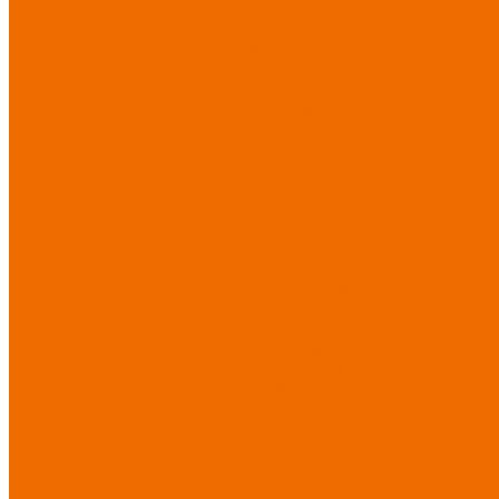
Матрасы
Хозтовары/Инвентарь/
Мебель
Хозинвентарь
Бытовая
химия
Мебель
По отраслям
Лаборатории, НИИ
Медицина
Пищевое
производство
ХоРеКа
Сварочные работы
Торговля
Дача, сад, огород
Автосервисы
Рыбная
промышленность
Логистика
ЖКХ
Охрана, ЧОП
Водители
Дорожные работы
Промышленность
Сельское
хозяйство
Строительство
Тяжелая промышленность
Акция АВГУСТ
PROFLINE
Распродажа
СИЗ/Защита рук
(распродажа)
Спецобувь
(распродажа)
Спецодежда и
текстиль (распродажа)