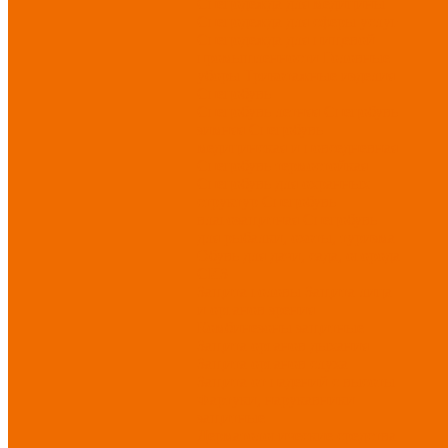
Спецодежда для медицины
Спецодежда для сферы услуг
Спецодежда для пищевой
промышленности
Головные
уборы
Трикотажные изделия
Спецобувь
Спецобувь летняя
Спецобувь
зимняя
Спецобувь
медицинская и повседневная
Спецобувь термостойкая
Спецобувь для охранных
структур
Спецобувь
влагозащитная
Спецобувь
для рыбалки, охоты, туризма
Обувь для дачи, сада, огорода
СИЗ
Защита головы
Защита лица
и органов зрения
Комбинезоны защитные
Защита органов дыхания
Защита органов слуха
Защита от падений с высоты
Фартуки, нарукавники
защитные
Дерматологические средства