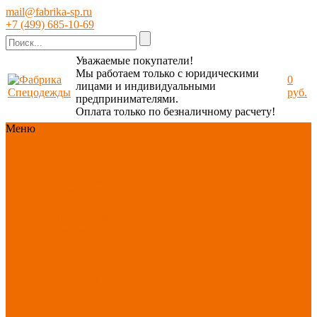
mail@fabrika-sp.ru
+7 (499) 685-10-69
Уважаемые покупатели!
Мы работаем только с юридическими
0
лицами и индивидуальными
руб.
предпринимателями.
Оплата только по безналичному расчету!
Меню
Каталог
Каталог
Новинки
ассортимента
Спецодежда
Спецобувь
СИЗ
Защита рук
Текстиль/Мягкий
инвентарь
Хозтовары/
Инвентарь/Мебель
По отраслям
Акция
АВГУСТ
PROFLINE
Распродажа