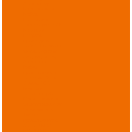
Хозинвентарь
Бытовая химия
Мебель
По отраслям
Лаборатории, НИИ
Медицина
Пищевое
производство
ХоРеКа
Сварочные
работы
Торговля
Дача, сад, огород
Автосервисы
Рыбная
промышленность
Логистика
ЖКХ
Охрана, ЧОП
Водители
Дорожные работы
Промышленность
Сельское хозяйство
Строительство
Тяжелая
промышленность
Акция АВГУСТ
PROFLINE