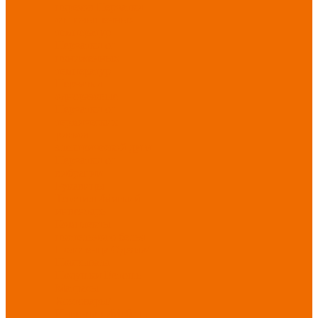
порезов
Перчатки
от повышенных
температур
Перчатки от
пониженных
температур
Перчатки
одноразовые
Перчатки от
термических
рисков
электрической дуги
Перчатки от
вибрации
Рукавицы
Текстиль/Мягкий
инвентарь
Комплекты
постельного белья
Полотенца
Одеяла/
Покрывала
Подушки
Ветошь
Матрасы
Хозтовары/
Инвентарь/Мебель