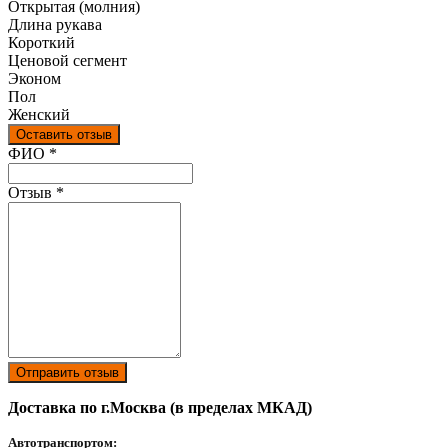
Открытая (молния)
Длина рукава
Короткий
Ценовой сегмент
Эконом
Пол
Женский
Оставить отзыв
Ваш отзыв был отправлен!
ФИО
*
Отзыв
*
Отправить отзыв
Доставка по г.Москва (в пределах МКАД)
Автотранспортом: