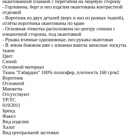
окантованной планкой с перегибом на лицевую сторону
- Горловина, борт и низ изделия окантованы контрастной
отделкой
- Воротник из двух деталей (верх и низ из разных тканей),
отлёты воротника окантованы по краю
- Основная этикетка расположена по центру спинки с
изнаночной стороны, под окантовкой
- Рукава втачные одношовные, низ рукава окантован
- В левом боковом шве с изнанки вшиты запасные лоскуты
ткани
Цвет
Синий
Основной материал
Ткань "Габардин" 100% полиэфир, плотность 160 гр/м2
Воротник
Отложной
Манжеты
Отсутствуют
ТР/ТС
019/2011
Бренд
Факел
Вид изделия
Халат
Вид центральной застежки