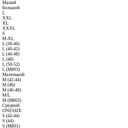
Малый
Большой
L
XXL
XL
XXXL
S
M-XL
L (36-46)
L (40-42)
L (46-48)
L (48)
L (50-52)
L (M803)
Маленький
М (42-44)
M (46)
M (46-48)
M/L
M (M802)
Средний
ONESIZE
S (42-44)
S (44)
S (M801)