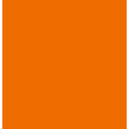
Спецобувь зимняя
Спецобувь
медицинская и
повседневная
Спецобувь
термостойкая
Спецобувь для
охранных структур
Спецобувь
влагозащитная
Спецобувь для
рыбалки, охоты,
туризма
Обувь для
дачи, сада, огорода
СИЗ
Защита головы
Защита лица и
органов зрения
Комбинезоны
защитные
Защита
органов дыхания
Защита органов
слуха
Защита от
падений с высоты
Фартуки,