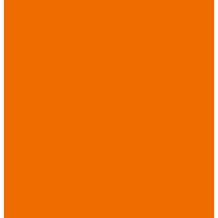
Новинки
ассортимента
Спецодежда
Спецодежда
зимняя
Спецодежда летняя
Спецодежда
защитная
Спецодежда для
охранных структур
Спецодежда для
рыбалки, охоты,
туризма
Спецодежда для
медицины
Спецодежда для
сферы услуг
Спецодежда для
пищевой
промышленности
Головные уборы
Трикотажные
изделия
Спецобувь
Спецобувь летняя