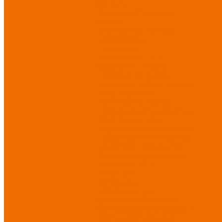
Матрасы
Хозтовары/Инвентарь/
Мебель
Хозинвентарь
Бытовая
химия
Мебель
По отраслям
Лаборатории, НИИ
Медицина
Пищевое
производство
ХоРеКа
Сварочные работы
Торговля
Дача, сад, огород
Автосервисы
Рыбная
промышленность
Логистика
ЖКХ
Охрана, ЧОП
Водители
Дорожные работы
Промышленность
Сельское
хозяйство
Строительство
Тяжелая промышленность
Акция АВГУСТ
PROFLINE
Распродажа
СИЗ/Защита рук
(распродажа)
Спецобувь
(распродажа)
Спецодежда и
текстиль (распродажа)