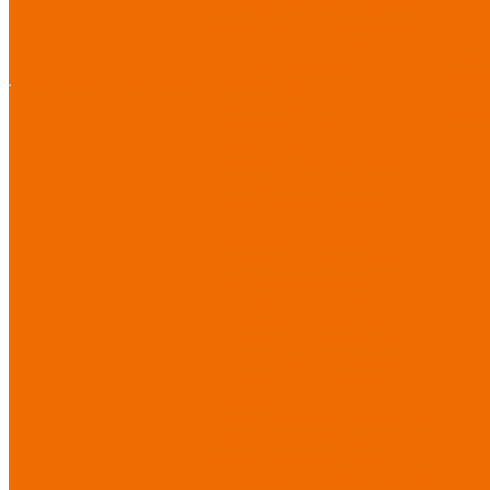
Диэлектрические средства
безопасности
Одноразовые
средства защиты
Защита
Услуг
коленей
Безопасность
Пошив
О компании
О компании
рабочего места
логоти
Защита рук
Нанесе
Перчатки от ударных
воздействий
Перчатки от
механических воздействий
Перчатки масло-
бензостойкие
Перчатки от
химических воздействий
Перчатки от порезов
Перчатки от повышенных
температур
Перчатки от
пониженных температур
Перчатки одноразовые
Перчатки от термических
рисков электрической дуги
Перчатки от вибрации
Рукавицы
Текстиль/Мягкий инвентарь
Комплекты постельного
белья
Полотенца
Одеяла/
Покрывала
Подушки
Ветошь