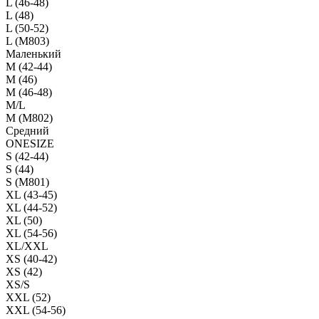
L (46-48)
L (48)
L (50-52)
L (M803)
Маленький
М (42-44)
M (46)
M (46-48)
M/L
M (M802)
Средний
ONESIZE
S (42-44)
S (44)
S (M801)
XL (43-45)
XL (44-52)
XL (50)
XL (54-56)
XL/XXL
XS (40-42)
XS (42)
XS/S
XXL (52)
XXL (54-56)