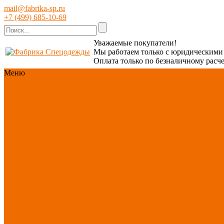
mail@fabrika-sp.ru
+7 (499) 685-10-69
Уважаемые покупатели!
Мы работаем только с юридическим
Оплата только по безналичному расче
Меню
Каталог
Каталог
Новинки ассортимента
Спецодежда
Спецобувь
СИЗ
Защита рук
Текстиль/Мягкий
инвентарь
Хозтовары/
Инвентарь/Мебель
По
отраслям
Акция АВГУСТ
PROFLINE
Распродажа
Новинки ассортимента
Спецодежда
Спецодежда зимняя
Спецодежда летняя
Спецодежда защитная
Спецодежда для охранных
структур
Спецодежда для
рыбалки, охоты, туризма