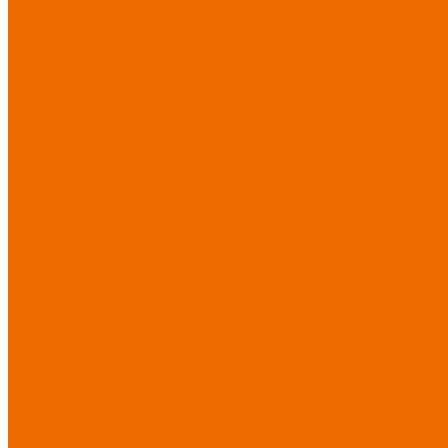
Спецодежда для медицины
Спецодежда для сферы услуг
Спецодежда для пищевой
промышленности
Головные
уборы
Трикотажные изделия
Спецобувь
Спецобувь летняя
Спецобувь
зимняя
Спецобувь
медицинская и повседневная
Спецобувь термостойкая
Спецобувь для охранных
структур
Спецобувь
влагозащитная
Спецобувь
для рыбалки, охоты, туризма
Обувь для дачи, сада, огорода
СИЗ
Защита головы
Защита лица
и органов зрения
Комбинезоны защитные
Защита органов дыхания
Защита органов слуха
Защита от падений с высоты
Фартуки, нарукавники
защитные
Дерматологические средства