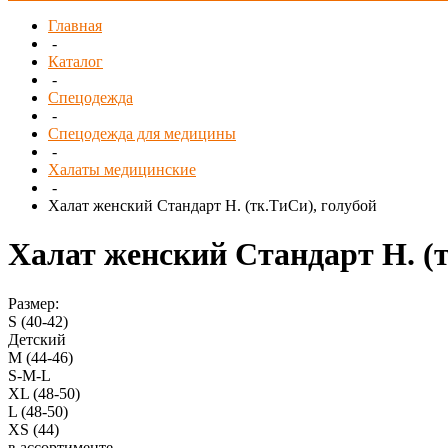
Главная
-
Каталог
-
Спецодежда
-
Спецодежда для медицины
-
Халаты медицинские
-
Халат женский Стандарт Н. (тк.ТиСи), голубой
Халат женский Стандарт Н. (т
Размер:
S (40-42)
Детский
M (44-46)
S-M-L
XL (48-50)
L (48-50)
XS (44)
в ассортименте