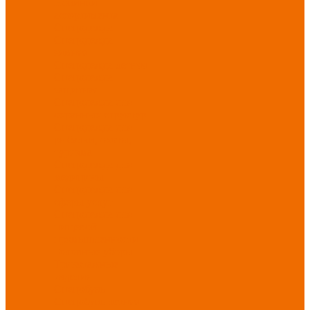
Новинки
ассортимента
Спецодежда
Спецодежда
зимняя
Спецодежда летняя
Спецодежда
защитная
Спецодежда для
охранных структур
Спецодежда для
рыбалки, охоты,
туризма
Спецодежда для
медицины
Спецодежда для
сферы услуг
Спецодежда для
пищевой
промышленности
Головные уборы
Трикотажные
изделия
Спецобувь
Спецобувь летняя