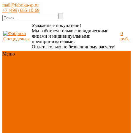
mail@fabrika-sp.ru
+7 (499) 685-10-69
Уважаемые покупатели!
Мы работаем только с юридическими
0
лицами и индивидуальными
руб.
предпринимателями.
Оплата только по безналичному расчету!
Меню
Каталог
Каталог
Новинки
ассортимента
Спецодежда
Спецобувь
СИЗ
Защита рук
Текстиль/Мягкий
инвентарь
Хозтовары/
Инвентарь/Мебель
По отраслям
Акция
АВГУСТ
PROFLINE
Распродажа