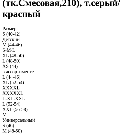
(тк.Смесовая,210), т.серый/
красный
Размер:
S (40-42)
Детский
M (44-46)
S-M-L
XL (48-50)
L (48-50)
XS (44)
в ассортименте
L (44-46)
XL (52-54)
XXXXL
XXXXXL
L-XL-XXL
L (52-54)
XXL (56-58)
M
Универсальный
S (46)
M (48-50)