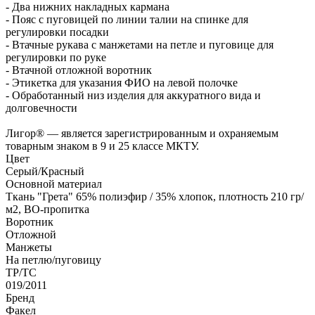
- Два нижних накладных кармана
- Пояс с пуговицей по линии талии на спинке для
регулировки посадки
- Втачные рукава с манжетами на петле и пуговице для
регулировки по руке
- Втачной отложной воротник
- Этикетка для указания ФИО на левой полочке
- Обработанный низ изделия для аккуратного вида и
долговечности
Лигор® — является зарегистрированным и охраняемым
товарным знаком в 9 и 25 классе МКТУ.
Цвет
Серый/Красный
Основной материал
Ткань "Грета" 65% полиэфир / 35% хлопок, плотность 210 гр/
м2, ВО-пропитка
Воротник
Отложной
Манжеты
На петлю/пуговицу
ТР/ТС
019/2011
Бренд
Факел