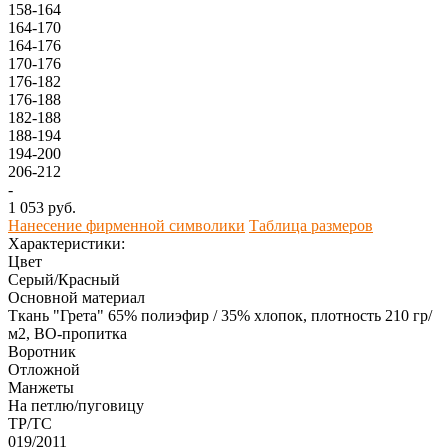
158-164
164-170
164-176
170-176
176-182
176-188
182-188
188-194
194-200
206-212
-
1 053 руб.
Нанесение фирменной символики
Таблица размеров
Характеристики:
Цвет
Серый/Красный
Основной материал
Ткань "Грета" 65% полиэфир / 35% хлопок, плотность 210 гр/
м2, ВО-пропитка
Воротник
Отложной
Манжеты
На петлю/пуговицу
ТР/ТС
019/2011