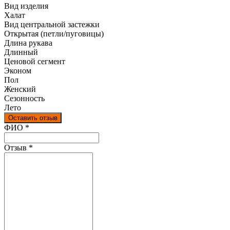
Вид изделия
Халат
Вид центральной застежки
Открытая (петли/пуговицы)
Длина рукава
Длинный
Ценовой сегмент
Эконом
Пол
Женский
Сезонность
Лето
Оставить отзыв
Ваш отзыв был отправлен!
ФИО
*
Отзыв
*