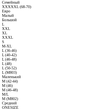
Семейный
XXXXXL (68-70)
Евро
Малый
Большой
L
XXL
XL
XXXL
S
M-XL
L (36-46)
L (40-42)
L (46-48)
L (48)
L (50-52)
L (M803)
Маленький
М (42-44)
M (46)
M (46-48)
M/L
M (M802)
Средний
ONESIZE