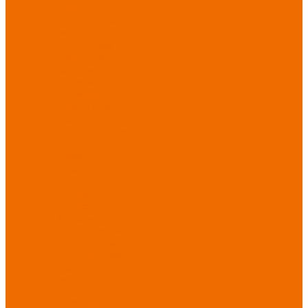
Хозинвентарь
Бытовая химия
Мебель
По отраслям
Лаборатории, НИИ
Медицина
Пищевое
производство
ХоРеКа
Сварочные
работы
Торговля
Дача, сад, огород
Автосервисы
Рыбная
промышленность
Логистика
ЖКХ
Охрана, ЧОП
Водители
Дорожные работы
Промышленность
Сельское хозяйство
Строительство
Тяжелая
промышленность
Акция АВГУСТ
PROFLINE