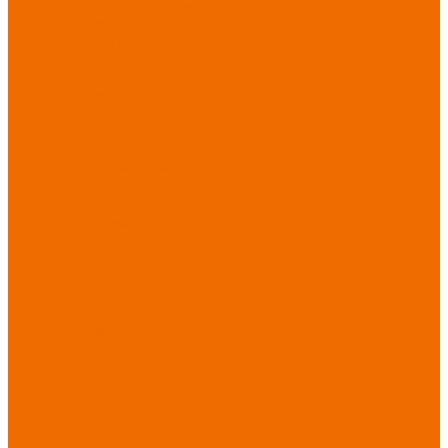
Спецобувь зимняя
Спецобувь
медицинская и
повседневная
Спецобувь
термостойкая
Спецобувь для
охранных структур
Спецобувь
влагозащитная
Спецобувь для
рыбалки, охоты,
туризма
Обувь для
дачи, сада, огорода
СИЗ
Защита головы
Защита лица и
органов зрения
Комбинезоны
защитные
Защита
органов дыхания
Защита органов
слуха
Защита от
падений с высоты
Фартуки,