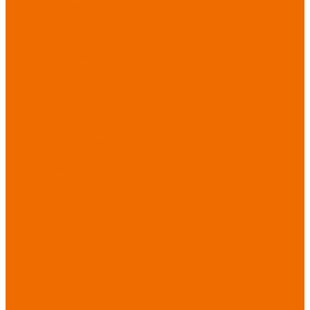
порезов
Перчатки
от повышенных
температур
Перчатки от
пониженных
температур
Перчатки
одноразовые
Перчатки от
термических
рисков
электрической дуги
Перчатки от
вибрации
Рукавицы
Текстиль/Мягкий
инвентарь
Комплекты
постельного белья
Полотенца
Одеяла/
Покрывала
Подушки
Ветошь
Матрасы
Хозтовары/
Инвентарь/Мебель