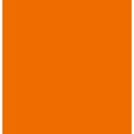
Спецобувь зимняя
Спецобувь
медицинская и
повседневная
Спецобувь
термостойкая
Спецобувь для
охранных структур
Спецобувь
влагозащитная
Спецобувь для
рыбалки, охоты,
туризма
Обувь для
дачи, сада, огорода
СИЗ
Защита головы
Защита лица и
органов зрения
Комбинезоны
защитные
Защита
органов дыхания
Защита органов
слуха
Защита от
падений с высоты
Фартуки,