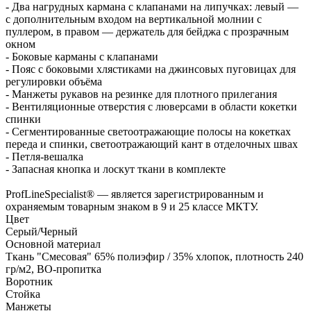
- Два нагрудных кармана с клапанами на липучках: левый —
с дополнительным входом на вертикальной молнии с
пуллером, в правом — держатель для бейджа с прозрачным
окном
- Боковые карманы с клапанами
- Пояс с боковыми хлястиками на джинсовых пуговицах для
регулировки объёма
- Манжеты рукавов на резинке для плотного прилегания
- Вентиляционные отверстия с люверсами в области кокетки
спинки
- Сегментированные светоотражающие полосы на кокетках
переда и спинки, светоотражающий кант в отделочных швах
- Петля-вешалка
- Запасная кнопка и лоскут ткани в комплекте
ProfLineSpecialist® — является зарегистрированным и
охраняемым товарным знаком в 9 и 25 классе МКТУ.
Цвет
Серый/Черный
Основной материал
Ткань "Смесовая" 65% полиэфир / 35% хлопок, плотность 240
гр/м2, ВО-пропитка
Воротник
Стойка
Манжеты