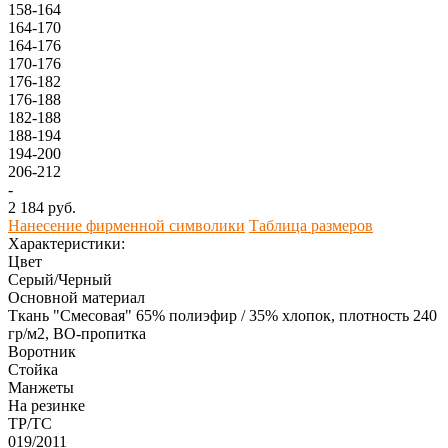
158-164
164-170
164-176
170-176
176-182
176-188
182-188
188-194
194-200
206-212
-
2 184 руб.
Нанесение фирменной символики
Таблица размеров
Характеристики:
Цвет
Серый/Черный
Основной материал
Ткань "Смесовая" 65% полиэфир / 35% хлопок, плотность 240
гр/м2, ВО-пропитка
Воротник
Стойка
Манжеты
На резинке
ТР/ТС
019/2011