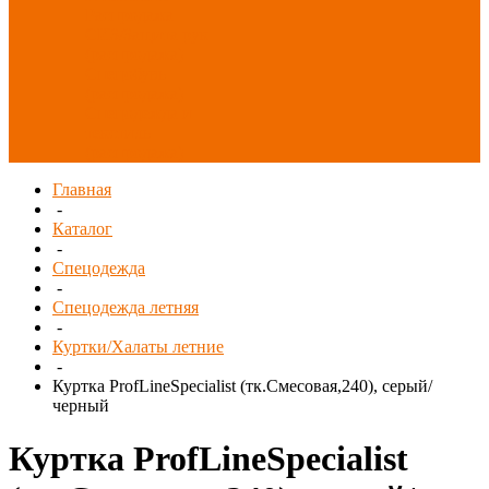
Распродажа
СИЗ/Защита рук
(распродажа)
Спецобувь
(распродажа)
Спецодежда и
текстиль
(распродажа)
Главная
-
Каталог
-
Спецодежда
-
Спецодежда летняя
-
Куртки/Халаты летние
-
Куртка ProfLineSpecialist (тк.Смесовая,240), серый/
черный
Куртка ProfLineSpecialist