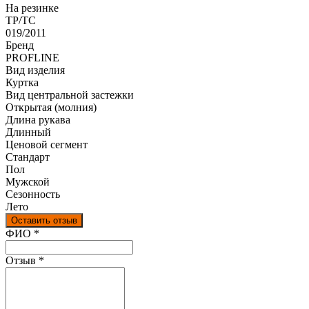
На резинке
ТР/ТС
019/2011
Бренд
PROFLINE
Вид изделия
Куртка
Вид центральной застежки
Открытая (молния)
Длина рукава
Длинный
Ценовой сегмент
Стандарт
Пол
Мужской
Сезонность
Лето
Оставить отзыв
Ваш отзыв был отправлен!
ФИО
*
Отзыв
*