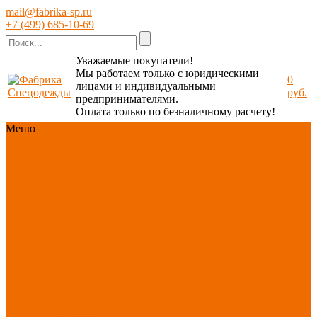
mail@fabrika-sp.ru
+7 (499) 685-10-69
Уважаемые покупатели!
Мы работаем только с юридическими
0
лицами и индивидуальными
руб.
предпринимателями.
Оплата только по безналичному расчету!
Меню
Каталог
Каталог
Новинки
ассортимента
Спецодежда
Спецобувь
СИЗ
Защита рук
Текстиль/Мягкий
инвентарь
Хозтовары/
Инвентарь/Мебель
По отраслям
Акция
АВГУСТ
PROFLINE
Распродажа