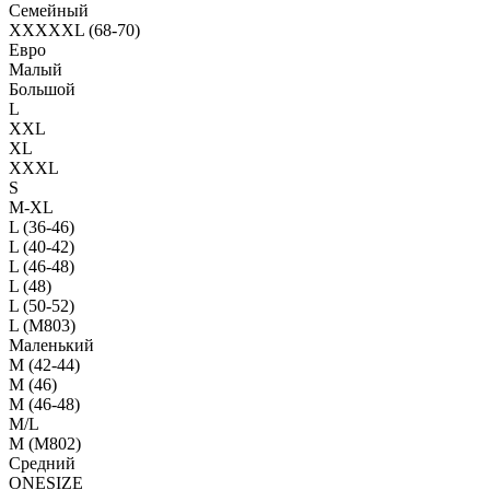
Семейный
XXXXXL (68-70)
Евро
Малый
Большой
L
XXL
XL
XXXL
S
M-XL
L (36-46)
L (40-42)
L (46-48)
L (48)
L (50-52)
L (M803)
Маленький
М (42-44)
M (46)
M (46-48)
M/L
M (M802)
Средний
ONESIZE