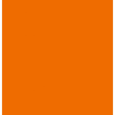
порезов
Перчатки
от повышенных
температур
Перчатки от
пониженных
температур
Перчатки
одноразовые
Перчатки от
термических
рисков
электрической дуги
Перчатки от
вибрации
Рукавицы
Текстиль/Мягкий
инвентарь
Комплекты
постельного белья
Полотенца
Одеяла/
Покрывала
Подушки
Ветошь
Матрасы
Хозтовары/
Инвентарь/Мебель