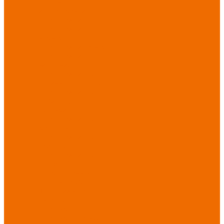
Новинки
ассортимента
Спецодежда
Спецодежда
зимняя
Спецодежда летняя
Спецодежда
защитная
Спецодежда для
охранных структур
Спецодежда для
рыбалки, охоты,
туризма
Спецодежда для
медицины
Спецодежда для
сферы услуг
Спецодежда для
пищевой
промышленности
Головные уборы
Трикотажные
изделия
Спецобувь
Спецобувь летняя