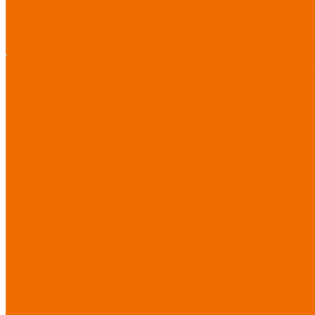
Диэлектрические средства
безопасности
Одноразовые
средства защиты
Защита
Услуг
коленей
Безопасность
Пошив
О компании
О компании
рабочего места
логоти
Защита рук
Нанесе
Перчатки от ударных
воздействий
Перчатки от
механических воздействий
Перчатки масло-
бензостойкие
Перчатки от
химических воздействий
Перчатки от порезов
Перчатки от повышенных
температур
Перчатки от
пониженных температур
Перчатки одноразовые
Перчатки от термических
рисков электрической дуги
Перчатки от вибрации
Рукавицы
Текстиль/Мягкий инвентарь
Комплекты постельного
белья
Полотенца
Одеяла/
Покрывала
Подушки
Ветошь