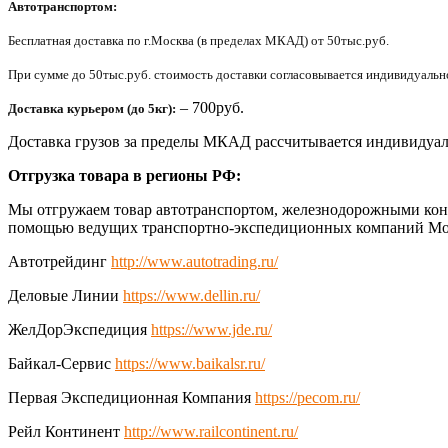
Автотранспортом:
Бесплатная доставка по г.Москва (в пределах МКАД) от 50тыс.руб.
При сумме до 50тыс.руб. стоимость доставки согласовывается индивидуально 
– 700руб.
Доставка курьером (до 5кг):
Доставка грузов за пределы МКАД рассчитывается индивидуал
Отгрузка товара в регионы РФ:
Мы отгружаем товар автотранспортом, железнодорожными конт
помощью ведущих транспортно-экспедиционных компаний Мо
Автотрейдинг
http://www.autotrading.ru/
Деловые Линии
https://www.dellin.ru/
ЖелДорЭкспедиция
https://www.jde.ru/
Байкал-Сервис
https://www.baikalsr.ru/
Первая Экспедиционная Компания
https://pecom.ru/
Рейл Континент
http://www.railcontinent.ru/