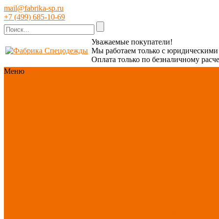
mail@fabrika-sp.ru
+7 (499) 685-10-69
Уважаемые покупатели!
Мы работаем только с юридическим
Оплата только по безналичному расче
Меню
Каталог
Каталог
Новинки ассортимента
Спецодежда
Спецобувь
СИЗ
Защита рук
Текстиль/Мягкий
инвентарь
Хозтовары/
Инвентарь/Мебель
По
отраслям
Акция АВГУСТ
PROFLINE
Распродажа
Новинки ассортимента
Спецодежда
Спецодежда зимняя
Спецодежда летняя
Спецодежда защитная
Спецодежда для охранных
структур
Спецодежда для
рыбалки, охоты, туризма