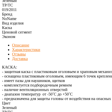
Зеленый
ТР/ТС
019/2011
Бренд
NoName
Вид изделия
Каска
Ценовой сегмент
Эконом
Описание
Характеристики
Отзывы
Доставка
КАСКА:
- защитная каска с пластиковым оголовьем и храповым механи
- оснащена пластиковым оголовьем, имеющим 6 точек креплен
- имеет пазы для наушников, щитков
- комплектуется подбородочным ремнем
- наличие вентиляционных отверстий
- диапазон температур от -50˚С до +50˚С
- предназначена для защиты головы от воздействия на опасны
Цвет
Зеленый