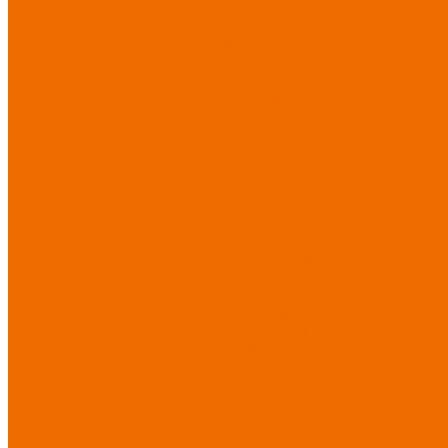
Матрасы
Хозтовары/Инвентарь/
Мебель
Хозинвентарь
Бытовая
химия
Мебель
По отраслям
Лаборатории, НИИ
Медицина
Пищевое
производство
ХоРеКа
Сварочные работы
Торговля
Дача, сад, огород
Автосервисы
Рыбная
промышленность
Логистика
ЖКХ
Охрана, ЧОП
Водители
Дорожные работы
Промышленность
Сельское
хозяйство
Строительство
Тяжелая промышленность
Акция АВГУСТ
PROFLINE
Распродажа
СИЗ/Защита рук
(распродажа)
Спецобувь
(распродажа)
Спецодежда и
текстиль (распродажа)