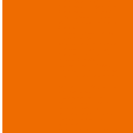
Спецодежда для медицины
Спецодежда для сферы услуг
Спецодежда для пищевой
промышленности
Головные
уборы
Трикотажные изделия
Спецобувь
Спецобувь летняя
Спецобувь
зимняя
Спецобувь
медицинская и повседневная
Спецобувь термостойкая
Спецобувь для охранных
структур
Спецобувь
влагозащитная
Спецобувь
для рыбалки, охоты, туризма
Обувь для дачи, сада, огорода
СИЗ
Защита головы
Защита лица
и органов зрения
Комбинезоны защитные
Защита органов дыхания
Защита органов слуха
Защита от падений с высоты
Фартуки, нарукавники
защитные
Дерматологические средства