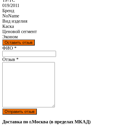
ТР/ТС
019/2011
Бренд
NoName
Вид изделия
Каска
Ценовой сегмент
Эконом
Оставить отзыв
Ваш отзыв был отправлен!
ФИО
*
Отзыв
*
Отправить отзыв
Доставка по г.Москва (в пределах МКАД)