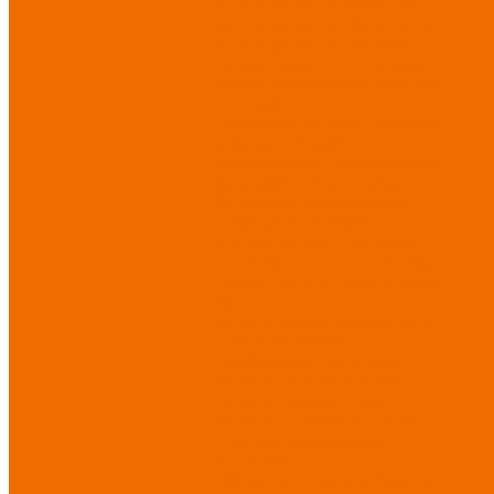
Спецодежда для медицины
Спецодежда для сферы услуг
Спецодежда для пищевой
промышленности
Головные
уборы
Трикотажные изделия
Спецобувь
Спецобувь летняя
Спецобувь
зимняя
Спецобувь
медицинская и повседневная
Спецобувь термостойкая
Спецобувь для охранных
структур
Спецобувь
влагозащитная
Спецобувь
для рыбалки, охоты, туризма
Обувь для дачи, сада, огорода
СИЗ
Защита головы
Защита лица
и органов зрения
Комбинезоны защитные
Защита органов дыхания
Защита органов слуха
Защита от падений с высоты
Фартуки, нарукавники
защитные
Дерматологические средства