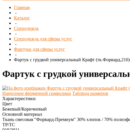
Главная
-
Каталог
-
Спецодежда
-
Спецодежда для сферы услуг
-
Фартуки для сферы услуг
-
Фартук с грудкой универсальный Крафт (тк.Форвард,210)
Фартук с грудкой универсаль
Нанесение фирменной символики
Таблица размеров
Характеристики:
Цвет
Бежевый/Коричневый
Основной материал
Ткань смесовая "Форвард-Премиум" 30% хлопок / 70% полиэфир
ТР/ТС
019/2011