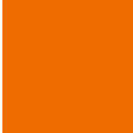
Матрасы
Хозтовары/Инвентарь/
Мебель
Хозинвентарь
Бытовая
химия
Мебель
По отраслям
Лаборатории, НИИ
Медицина
Пищевое
производство
ХоРеКа
Сварочные работы
Торговля
Дача, сад, огород
Автосервисы
Рыбная
промышленность
Логистика
ЖКХ
Охрана, ЧОП
Водители
Дорожные работы
Промышленность
Сельское
хозяйство
Строительство
Тяжелая промышленность
Акция АВГУСТ
PROFLINE
Распродажа
СИЗ/Защита рук
(распродажа)
Спецобувь
(распродажа)
Спецодежда и
текстиль (распродажа)