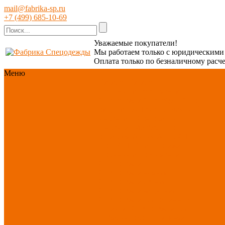
mail@fabrika-sp.ru
+7 (499) 685-10-69
Уважаемые покупатели!
Мы работаем только с юридическим
Оплата только по безналичному расче
Меню
Каталог
Каталог
Новинки ассортимента
Спецодежда
Спецобувь
СИЗ
Защита рук
Текстиль/Мягкий
инвентарь
Хозтовары/
Инвентарь/Мебель
По
отраслям
Акция АВГУСТ
PROFLINE
Распродажа
Новинки ассортимента
Спецодежда
Спецодежда зимняя
Спецодежда летняя
Спецодежда защитная
Спецодежда для охранных
структур
Спецодежда для
рыбалки, охоты, туризма