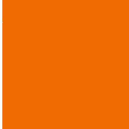
Диэлектрические средства
безопасности
Одноразовые
средства защиты
Защита
Услуг
коленей
Безопасность
Пошив
О компании
О компании
рабочего места
логоти
Защита рук
Нанесе
Перчатки от ударных
воздействий
Перчатки от
механических воздействий
Перчатки масло-
бензостойкие
Перчатки от
химических воздействий
Перчатки от порезов
Перчатки от повышенных
температур
Перчатки от
пониженных температур
Перчатки одноразовые
Перчатки от термических
рисков электрической дуги
Перчатки от вибрации
Рукавицы
Текстиль/Мягкий инвентарь
Комплекты постельного
белья
Полотенца
Одеяла/
Покрывала
Подушки
Ветошь