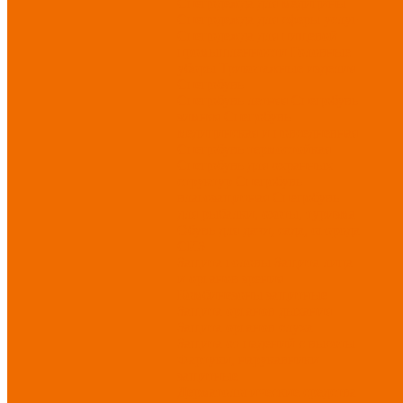
Спецодежда для медицины
Спецодежда для сферы услуг
Спецодежда для пищевой
промышленности
Головные
уборы
Трикотажные изделия
Спецобувь
Спецобувь летняя
Спецобувь
зимняя
Спецобувь
медицинская и повседневная
Спецобувь термостойкая
Спецобувь для охранных
структур
Спецобувь
влагозащитная
Спецобувь
для рыбалки, охоты, туризма
Обувь для дачи, сада, огорода
СИЗ
Защита головы
Защита лица
и органов зрения
Комбинезоны защитные
Защита органов дыхания
Защита органов слуха
Защита от падений с высоты
Фартуки, нарукавники
защитные
Дерматологические средства