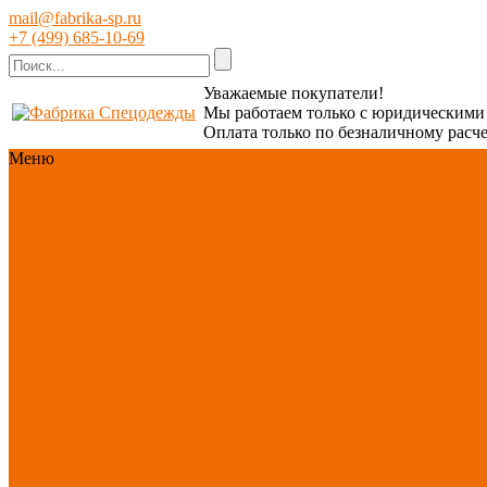
mail@fabrika-sp.ru
+7 (499) 685-10-69
Уважаемые покупатели!
Мы работаем только с юридическим
Оплата только по безналичному расче
Меню
Каталог
Каталог
Новинки ассортимента
Спецодежда
Спецобувь
СИЗ
Защита рук
Текстиль/Мягкий
инвентарь
Хозтовары/
Инвентарь/Мебель
По
отраслям
Акция АВГУСТ
PROFLINE
Распродажа
Новинки ассортимента
Спецодежда
Спецодежда зимняя
Спецодежда летняя
Спецодежда защитная
Спецодежда для охранных
структур
Спецодежда для
рыбалки, охоты, туризма