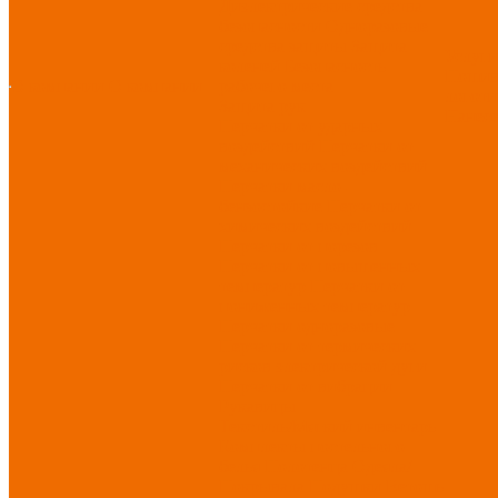
Диэлектрические средства
безопасности
Одноразовые
средства защиты
Защита
Услуг
коленей
Безопасность
Пошив
О компании
О компании
рабочего места
логоти
Защита рук
Нанесе
Перчатки от ударных
воздействий
Перчатки от
механических воздействий
Перчатки масло-
бензостойкие
Перчатки от
химических воздействий
Перчатки от порезов
Перчатки от повышенных
температур
Перчатки от
пониженных температур
Перчатки одноразовые
Перчатки от термических
рисков электрической дуги
Перчатки от вибрации
Рукавицы
Текстиль/Мягкий инвентарь
Комплекты постельного
белья
Полотенца
Одеяла/
Покрывала
Подушки
Ветошь