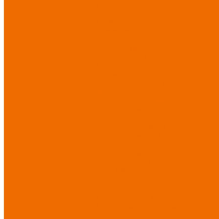
Матрасы
Хозтовары/Инвентарь/
Мебель
Хозинвентарь
Бытовая
химия
Мебель
По отраслям
Лаборатории, НИИ
Медицина
Пищевое
производство
ХоРеКа
Сварочные работы
Торговля
Дача, сад, огород
Автосервисы
Рыбная
промышленность
Логистика
ЖКХ
Охрана, ЧОП
Водители
Дорожные работы
Промышленность
Сельское
хозяйство
Строительство
Тяжелая промышленность
Акция АВГУСТ
PROFLINE
Распродажа
СИЗ/Защита рук
(распродажа)
Спецобувь
(распродажа)
Спецодежда и
текстиль (распродажа)