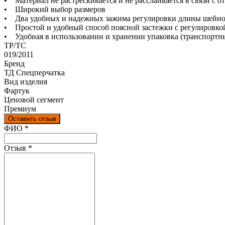
• Материал не растрескивается и не расслаивается в связи с о
• Широкий выбор размеров
• Два удобных и надежных зажима регулировки длины шейно
• Простой и удобный способ поясной застежки с регулировк
• Удобная в использовании и хранении упаковка (транспортн
ТР/ТС
019/2011
Бренд
ТД Спецперчатка
Вид изделия
Фартук
Ценовой сегмент
Премиум
Оставить отзыв
Ваш отзыв был отправлен!
ФИО
*
Отзыв
*