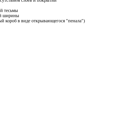
тсутствием слоев и покрытий
й тесьмы
ой ширины
ый короб в виде открывающегося "пенала")