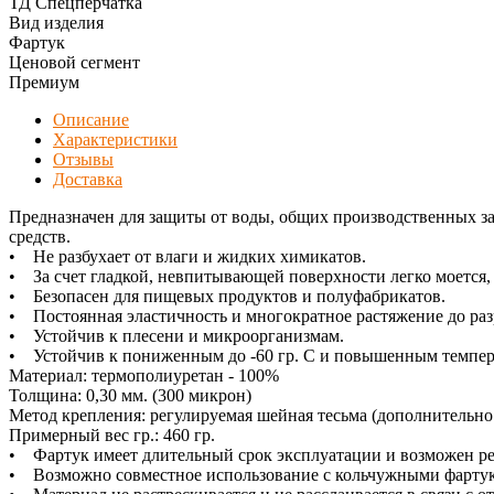
ТД Спецперчатка
Вид изделия
Фартук
Ценовой сегмент
Премиум
Описание
Характеристики
Отзывы
Доставка
Предназначен для защиты от воды, общих производственных з
средств.
• Не разбухает от влаги и жидких химикатов.
• За счет гладкой, невпитывающей поверхности легко моется,
• Безопасен для пищевых продуктов и полуфабрикатов.
• Постоянная эластичность и многократное растяжение до раз
• Устойчив к плесени и микроорганизмам.
• Устойчив к пониженным до -60 гр. С и повышенным темпера
Материал: термополиуретан - 100%
Толщина: 0,30 мм. (300 микрон)
Метод крепления: регулируемая шейная тесьма (дополнительно
Примерный вес гр.: 460 гр.
• Фартук имеет длительный срок эксплуатации и возможен р
• Возможно совместное использование с кольчужными фарту