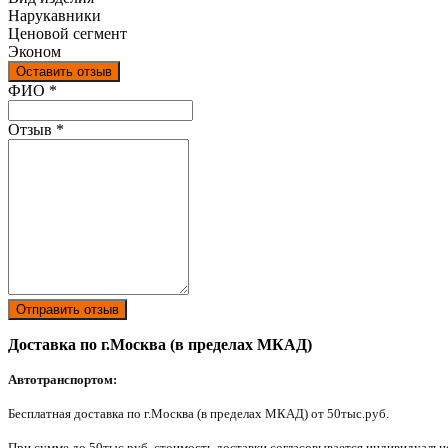
Нарукавники
Ценовой сегмент
Эконом
Оставить отзыв
Ваш отзыв был отправлен!
ФИО
*
Отзыв
*
Отправить отзыв
Доставка по г.Москва (в пределах МКАД)
Автотранспортом:
Бесплатная доставка по г.Москва (в пределах МКАД) от 50тыс.руб.
При сумме до 50тыс.руб. стоимость доставки согласовывается индивидуально 