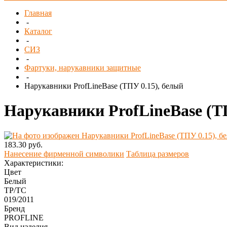
Главная
-
Каталог
-
СИЗ
-
Фартуки, нарукавники защитные
-
Нарукавники ProfLineBase (ТПУ 0.15), белый
Нарукавники ProfLineBase (Т
183.30 руб.
Нанесение фирменной символики
Таблица размеров
Характеристики:
Цвет
Белый
ТР/ТС
019/2011
Бренд
PROFLINE
Вид изделия