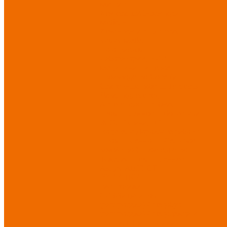
Матрасы
Хозтовары/Инвентарь/
Мебель
Хозинвентарь
Бытовая
химия
Мебель
По отраслям
Лаборатории, НИИ
Медицина
Пищевое
производство
ХоРеКа
Сварочные работы
Торговля
Дача, сад, огород
Автосервисы
Рыбная
промышленность
Логистика
ЖКХ
Охрана, ЧОП
Водители
Дорожные работы
Промышленность
Сельское
хозяйство
Строительство
Тяжелая промышленность
Акция АВГУСТ
PROFLINE
Распродажа
СИЗ/Защита рук
(распродажа)
Спецобувь
(распродажа)
Спецодежда и
текстиль (распродажа)