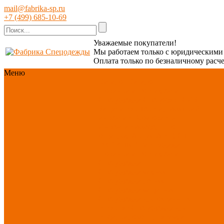
mail@fabrika-sp.ru
+7 (499) 685-10-69
Уважаемые покупатели!
Мы работаем только с юридическим
Оплата только по безналичному расче
Меню
Каталог
Каталог
Новинки ассортимента
Спецодежда
Спецобувь
СИЗ
Защита рук
Текстиль/Мягкий
инвентарь
Хозтовары/
Инвентарь/Мебель
По
отраслям
Акция АВГУСТ
PROFLINE
Распродажа
Новинки ассортимента
Спецодежда
Спецодежда зимняя
Спецодежда летняя
Спецодежда защитная
Спецодежда для охранных
структур
Спецодежда для
рыбалки, охоты, туризма