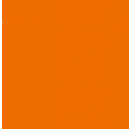
Диэлектрические средства
безопасности
Одноразовые
средства защиты
Защита
Услуг
коленей
Безопасность
Пошив
О компании
О компании
рабочего места
логоти
Защита рук
Нанесе
Перчатки от ударных
воздействий
Перчатки от
механических воздействий
Перчатки масло-
бензостойкие
Перчатки от
химических воздействий
Перчатки от порезов
Перчатки от повышенных
температур
Перчатки от
пониженных температур
Перчатки одноразовые
Перчатки от термических
рисков электрической дуги
Перчатки от вибрации
Рукавицы
Текстиль/Мягкий инвентарь
Комплекты постельного
белья
Полотенца
Одеяла/
Покрывала
Подушки
Ветошь