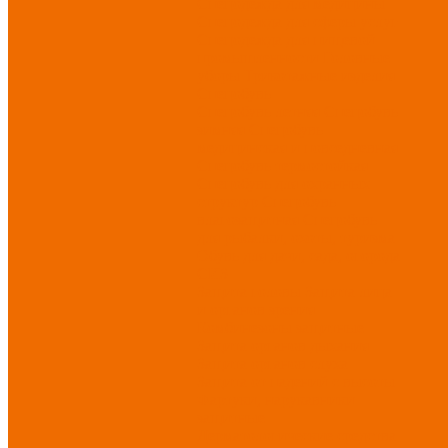
Спецодежда для медицины
Спецодежда для сферы услуг
Спецодежда для пищевой
промышленности
Головные
уборы
Трикотажные изделия
Спецобувь
Спецобувь летняя
Спецобувь
зимняя
Спецобувь
медицинская и повседневная
Спецобувь термостойкая
Спецобувь для охранных
структур
Спецобувь
влагозащитная
Спецобувь
для рыбалки, охоты, туризма
Обувь для дачи, сада, огорода
СИЗ
Защита головы
Защита лица
и органов зрения
Комбинезоны защитные
Защита органов дыхания
Защита органов слуха
Защита от падений с высоты
Фартуки, нарукавники
защитные
Дерматологические средства