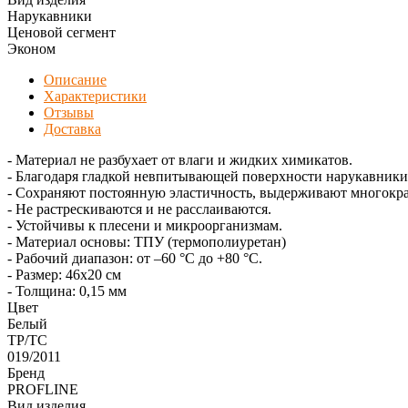
Нарукавники
Ценовой сегмент
Эконом
Описание
Характеристики
Отзывы
Доставка
- Материал не разбухает от влаги и жидких химикатов.
- Благодаря гладкой невпитывающей поверхности нарукавники 
- Сохраняют постоянную эластичность, выдерживают многокра
- Не растрескиваются и не расслаиваются.
- Устойчивы к плесени и микроорганизмам.
- Материал основы: ТПУ (термополиуретан)
- Рабочий диапазон: от –60 °C до +80 °C.
- Размер: 46х20 см
- Толщина: 0,15 мм
Цвет
Белый
ТР/ТС
019/2011
Бренд
PROFLINE
Вид изделия