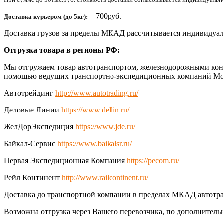
– 700руб.
Доставка курьером (до 5кг):
Доставка грузов за пределы МКАД рассчитывается индивидуал
Отгрузка товара в регионы РФ:
Мы отгружаем товар автотранспортом, железнодорожными конт
помощью ведущих транспортно-экспедиционных компаний Мо
Автотрейдинг
http://www.autotrading.ru/
Деловые Линии
https://www.dellin.ru/
ЖелДорЭкспедиция
https://www.jde.ru/
Байкал-Сервис
https://www.baikalsr.ru/
Первая Экспедиционная Компания
https://pecom.ru/
Рейл Континент
http://www.railcontinent.ru/
Доставка до транспортной компании в пределах МКАД автотра
Возможна отгрузка через Вашего перевозчика, по дополнитель