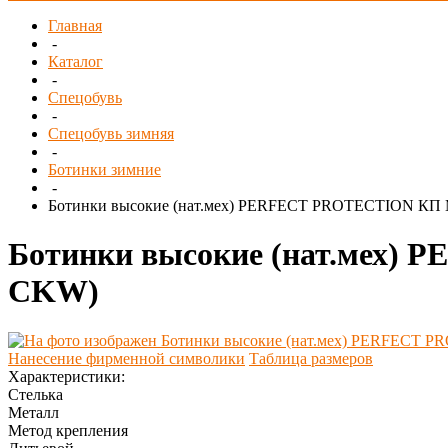
Главная
-
Каталог
-
Спецобувь
-
Спецобувь зимняя
-
Ботинки зимние
-
Ботинки высокие (нат.мех) PERFECT PROTECTION КП
Ботинки высокие (нат.мех)
CKW)
Нанесение фирменной символики
Таблица размеров
Характеристики:
Стелька
Металл
Метод крепления