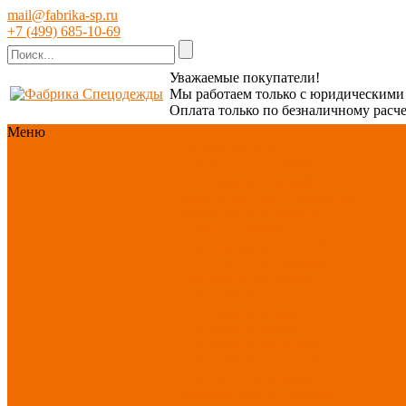
mail@fabrika-sp.ru
+7 (499) 685-10-69
Уважаемые покупатели!
Мы работаем только с юридическим
Оплата только по безналичному расче
Меню
Каталог
Каталог
Новинки ассортимента
Спецодежда
Спецобувь
СИЗ
Защита рук
Текстиль/Мягкий
инвентарь
Хозтовары/
Инвентарь/Мебель
По
отраслям
Акция АВГУСТ
PROFLINE
Распродажа
Новинки ассортимента
Спецодежда
Спецодежда зимняя
Спецодежда летняя
Спецодежда защитная
Спецодежда для охранных
структур
Спецодежда для
рыбалки, охоты, туризма