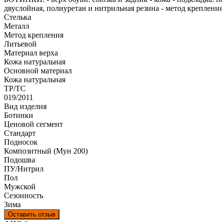
двуслойная, полиуретан и нитрильная резина - метод крепления
Стелька
Металл
Метод крепления
Литьевой
Материал верха
Кожа натуральная
Оcновной материал
Кожа натуральная
ТР/ТС
019/2011
Вид изделия
Ботинки
Ценовой сегмент
Стандарт
Подносок
Композитный (Мун 200)
Подошва
ПУ/Нитрил
Пол
Мужской
Сезонность
Зима
Оставить отзыв