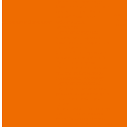
Диэлектрические средства
безопасности
Одноразовые
средства защиты
Защита
Услуг
коленей
Безопасность
Пошив
О компании
О компании
рабочего места
логоти
Защита рук
Нанесе
Перчатки от ударных
воздействий
Перчатки от
механических воздействий
Перчатки масло-
бензостойкие
Перчатки от
химических воздействий
Перчатки от порезов
Перчатки от повышенных
температур
Перчатки от
пониженных температур
Перчатки одноразовые
Перчатки от термических
рисков электрической дуги
Перчатки от вибрации
Рукавицы
Текстиль/Мягкий инвентарь
Комплекты постельного
белья
Полотенца
Одеяла/
Покрывала
Подушки
Ветошь