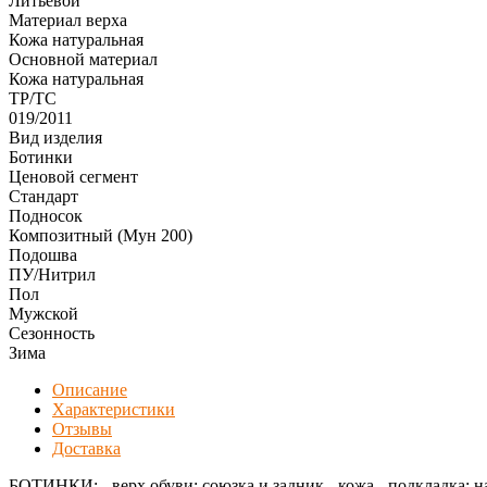
Литьевой
Материал верха
Кожа натуральная
Оcновной материал
Кожа натуральная
ТР/ТС
019/2011
Вид изделия
Ботинки
Ценовой сегмент
Стандарт
Подносок
Композитный (Мун 200)
Подошва
ПУ/Нитрил
Пол
Мужской
Сезонность
Зима
Описание
Характеристики
Отзывы
Доставка
БОТИНКИ: - верх обуви: союзка и задник - кожа - подкладка: 