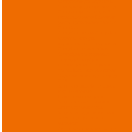
Спецодежда для медицины
Спецодежда для сферы услуг
Спецодежда для пищевой
промышленности
Головные
уборы
Трикотажные изделия
Спецобувь
Спецобувь летняя
Спецобувь
зимняя
Спецобувь
медицинская и повседневная
Спецобувь термостойкая
Спецобувь для охранных
структур
Спецобувь
влагозащитная
Спецобувь
для рыбалки, охоты, туризма
Обувь для дачи, сада, огорода
СИЗ
Защита головы
Защита лица
и органов зрения
Комбинезоны защитные
Защита органов дыхания
Защита органов слуха
Защита от падений с высоты
Фартуки, нарукавники
защитные
Дерматологические средства