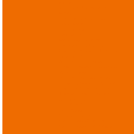
Матрасы
Хозтовары/Инвентарь/
Мебель
Хозинвентарь
Бытовая
химия
Мебель
По отраслям
Лаборатории, НИИ
Медицина
Пищевое
производство
ХоРеКа
Сварочные работы
Торговля
Дача, сад, огород
Автосервисы
Рыбная
промышленность
Логистика
ЖКХ
Охрана, ЧОП
Водители
Дорожные работы
Промышленность
Сельское
хозяйство
Строительство
Тяжелая промышленность
Акция АВГУСТ
PROFLINE
Распродажа
СИЗ/Защита рук
(распродажа)
Спецобувь
(распродажа)
Спецодежда и
текстиль (распродажа)