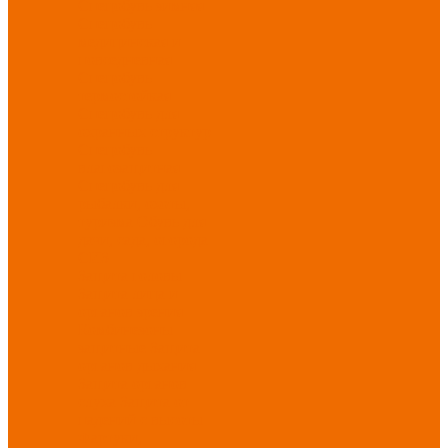
Спецобувь зимняя
Спецобувь
медицинская и
повседневная
Спецобувь
термостойкая
Спецобувь для
охранных структур
Спецобувь
влагозащитная
Спецобувь для
рыбалки, охоты,
туризма
Обувь для
дачи, сада, огорода
СИЗ
Защита головы
Защита лица и
органов зрения
Комбинезоны
защитные
Защита
органов дыхания
Защита органов
слуха
Защита от
падений с высоты
Фартуки,