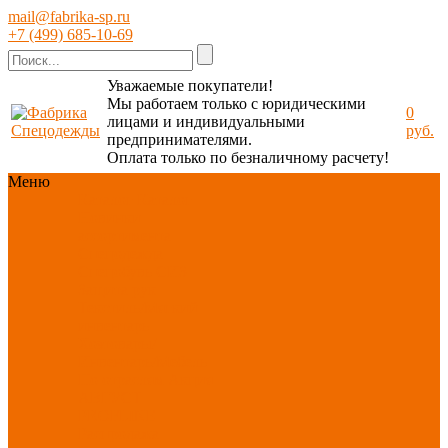
mail@fabrika-sp.ru
+7 (499) 685-10-69
Уважаемые покупатели!
Мы работаем только с юридическими
0
лицами и индивидуальными
руб.
предпринимателями.
Оплата только по безналичному расчету!
Меню
Каталог
Каталог
Новинки
ассортимента
Спецодежда
Спецобувь
СИЗ
Защита рук
Текстиль/Мягкий
инвентарь
Хозтовары/
Инвентарь/Мебель
По отраслям
Акция
АВГУСТ
PROFLINE
Распродажа