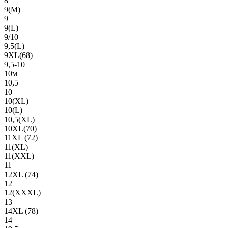
8
9(М)
9
9(L)
9/10
9,5(L)
9XL(68)
9,5-10
10м
10,5
10
10(XL)
10(L)
10,5(XL)
10XL(70)
11XL (72)
11(XL)
11(XXL)
11
12XL (74)
12
12(ХХХL)
13
14XL (78)
14