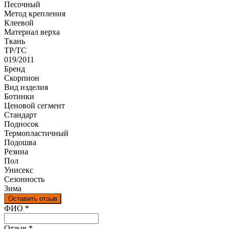
Песочный
Метод крепления
Клеевой
Материал верха
Ткань
ТР/ТС
019/2011
Бренд
Скорпион
Вид изделия
Ботинки
Ценовой сегмент
Стандарт
Подносок
Термопластичный
Подошва
Резина
Пол
Унисекс
Сезонность
Зима
Оставить отзыв
Ваш отзыв был отправлен!
ФИО
*
Отзыв
*