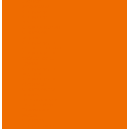
Новинки
ассортимента
Спецодежда
Спецодежда
зимняя
Спецодежда летняя
Спецодежда
защитная
Спецодежда для
охранных структур
Спецодежда для
рыбалки, охоты,
туризма
Спецодежда для
медицины
Спецодежда для
сферы услуг
Спецодежда для
пищевой
промышленности
Головные уборы
Трикотажные
изделия
Спецобувь
Спецобувь летняя