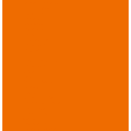
порезов
Перчатки
от повышенных
температур
Перчатки от
пониженных
температур
Перчатки
одноразовые
Перчатки от
термических
рисков
электрической дуги
Перчатки от
вибрации
Рукавицы
Текстиль/Мягкий
инвентарь
Комплекты
постельного белья
Полотенца
Одеяла/
Покрывала
Подушки
Ветошь
Матрасы
Хозтовары/
Инвентарь/Мебель