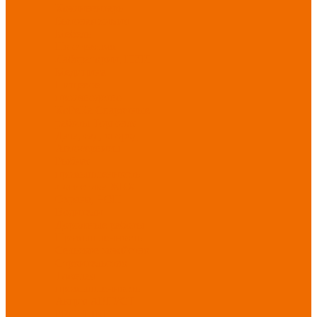
Хозинвентарь
Бытовая химия
Мебель
По отраслям
Лаборатории, НИИ
Медицина
Пищевое
производство
ХоРеКа
Сварочные
работы
Торговля
Дача, сад, огород
Автосервисы
Рыбная
промышленность
Логистика
ЖКХ
Охрана, ЧОП
Водители
Дорожные работы
Промышленность
Сельское хозяйство
Строительство
Тяжелая
промышленность
Акция АВГУСТ
PROFLINE