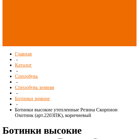
Распродажа
СИЗ/Защита рук
(распродажа)
Спецобувь
(распродажа)
Спецодежда и
текстиль
(распродажа)
Главная
-
Каталог
-
Спецобувь
-
Спецобувь зимняя
-
Ботинки зимние
-
Ботинки высокие утепленные Резина Скорпион
Охотник (арт.2203ПК), коричневый
Ботинки высокие