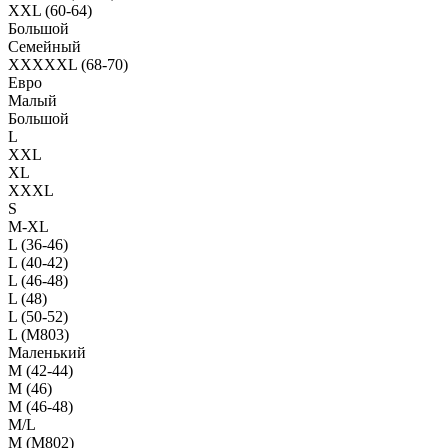
XXL (60-64)
Большой
Семейный
XXXXXL (68-70)
Евро
Малый
Большой
L
XXL
XL
XXXL
S
M-XL
L (36-46)
L (40-42)
L (46-48)
L (48)
L (50-52)
L (M803)
Маленький
М (42-44)
M (46)
M (46-48)
M/L
M (M802)