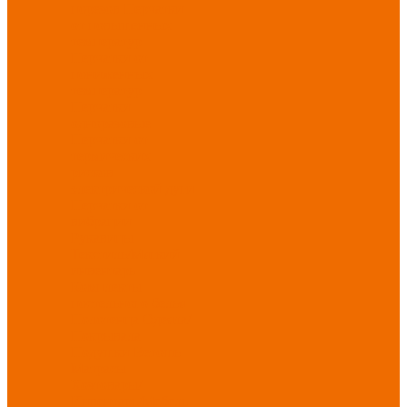
порезов
Перчатки
от повышенных
температур
Перчатки от
пониженных
температур
Перчатки
одноразовые
Перчатки от
термических
рисков
электрической дуги
Перчатки от
вибрации
Рукавицы
Текстиль/Мягкий
инвентарь
Комплекты
постельного белья
Полотенца
Одеяла/
Покрывала
Подушки
Ветошь
Матрасы
Хозтовары/
Инвентарь/Мебель