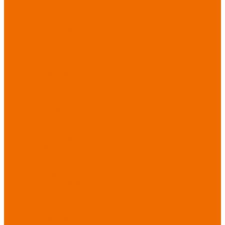
Новинки
ассортимента
Спецодежда
Спецодежда
зимняя
Спецодежда летняя
Спецодежда
защитная
Спецодежда для
охранных структур
Спецодежда для
рыбалки, охоты,
туризма
Спецодежда для
медицины
Спецодежда для
сферы услуг
Спецодежда для
пищевой
промышленности
Головные уборы
Трикотажные
изделия
Спецобувь
Спецобувь летняя