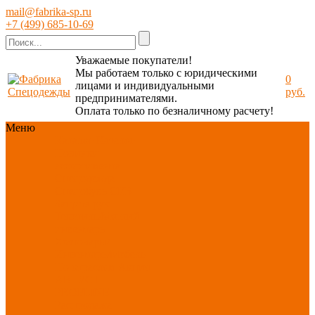
mail@fabrika-sp.ru
+7 (499) 685-10-69
Уважаемые покупатели!
Мы работаем только с юридическими
0
лицами и индивидуальными
руб.
предпринимателями.
Оплата только по безналичному расчету!
Меню
Каталог
Каталог
Новинки
ассортимента
Спецодежда
Спецобувь
СИЗ
Защита рук
Текстиль/Мягкий
инвентарь
Хозтовары/
Инвентарь/Мебель
По отраслям
Акция
АВГУСТ
PROFLINE
Распродажа