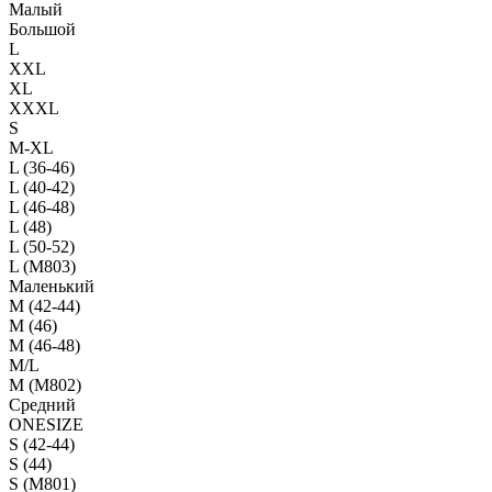
Малый
Большой
L
XXL
XL
XXXL
S
M-XL
L (36-46)
L (40-42)
L (46-48)
L (48)
L (50-52)
L (M803)
Маленький
М (42-44)
M (46)
M (46-48)
M/L
M (M802)
Средний
ONESIZE
S (42-44)
S (44)
S (M801)