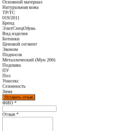
Оcновной материал
Натуральная кожа
ТР/ТС
019/2011
Бренд
ЭлитСпецОбувь
Вид изделия
Ботинки
Ценовой сегмент
Эконом
Подносок
Металлический (Мун 200)
Подошва
ПУ
Пол
Унисекс
Сезонность
Зима
Оставить отзыв
Ваш отзыв был отправлен!
ФИО
*
Отзыв
*