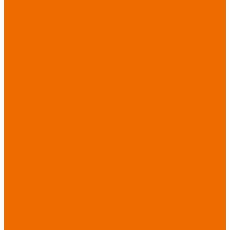
Хозинвентарь
Бытовая химия
Мебель
По отраслям
Лаборатории, НИИ
Медицина
Пищевое
производство
ХоРеКа
Сварочные
работы
Торговля
Дача, сад, огород
Автосервисы
Рыбная
промышленность
Логистика
ЖКХ
Охрана, ЧОП
Водители
Дорожные работы
Промышленность
Сельское хозяйство
Строительство
Тяжелая
промышленность
Акция АВГУСТ
PROFLINE