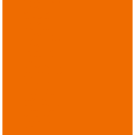
Спецобувь зимняя
Спецобувь
медицинская и
повседневная
Спецобувь
термостойкая
Спецобувь для
охранных структур
Спецобувь
влагозащитная
Спецобувь для
рыбалки, охоты,
туризма
Обувь для
дачи, сада, огорода
СИЗ
Защита головы
Защита лица и
органов зрения
Комбинезоны
защитные
Защита
органов дыхания
Защита органов
слуха
Защита от
падений с высоты
Фартуки,