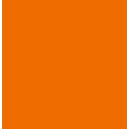
Спецобувь зимняя
Спецобувь
медицинская и
повседневная
Спецобувь
термостойкая
Спецобувь для
охранных структур
Спецобувь
влагозащитная
Спецобувь для
рыбалки, охоты,
туризма
Обувь для
дачи, сада, огорода
СИЗ
Защита головы
Защита лица и
органов зрения
Комбинезоны
защитные
Защита
органов дыхания
Защита органов
слуха
Защита от
падений с высоты
Фартуки,