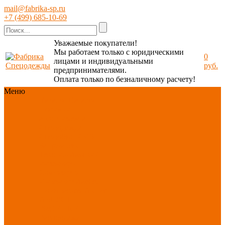
mail@fabrika-sp.ru
+7 (499) 685-10-69
Уважаемые покупатели!
Мы работаем только с юридическими
0
лицами и индивидуальными
руб.
предпринимателями.
Оплата только по безналичному расчету!
Меню
Каталог
Каталог
Новинки
ассортимента
Спецодежда
Спецобувь
СИЗ
Защита рук
Текстиль/Мягкий
инвентарь
Хозтовары/
Инвентарь/Мебель
По отраслям
Акция
АВГУСТ
PROFLINE
Распродажа