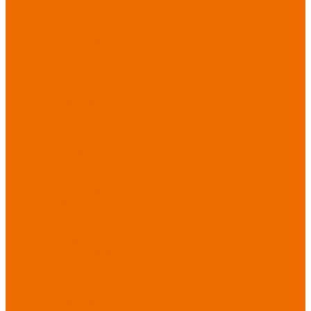
Новинки
ассортимента
Спецодежда
Спецодежда
зимняя
Спецодежда летняя
Спецодежда
защитная
Спецодежда для
охранных структур
Спецодежда для
рыбалки, охоты,
туризма
Спецодежда для
медицины
Спецодежда для
сферы услуг
Спецодежда для
пищевой
промышленности
Головные уборы
Трикотажные
изделия
Спецобувь
Спецобувь летняя