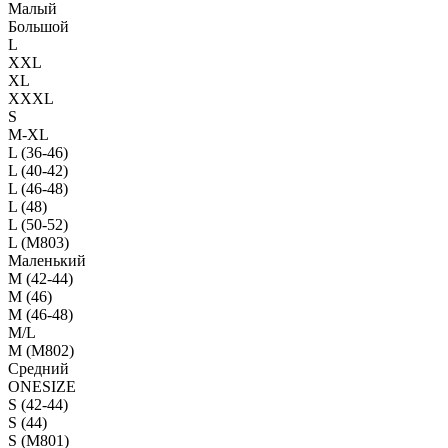
Малый
Большой
L
XXL
XL
XXXL
S
M-XL
L (36-46)
L (40-42)
L (46-48)
L (48)
L (50-52)
L (M803)
Маленький
М (42-44)
M (46)
M (46-48)
M/L
M (M802)
Средний
ONESIZE
S (42-44)
S (44)
S (M801)