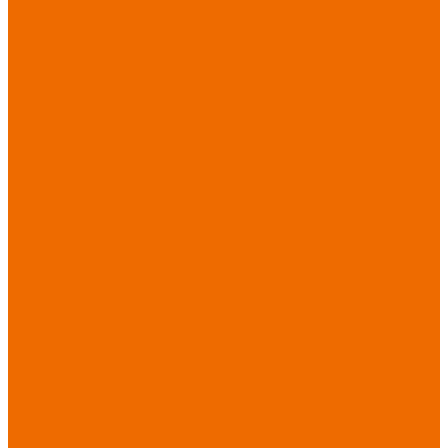
Хозинвентарь
Бытовая химия
Мебель
По отраслям
Лаборатории, НИИ
Медицина
Пищевое
производство
ХоРеКа
Сварочные
работы
Торговля
Дача, сад, огород
Автосервисы
Рыбная
промышленность
Логистика
ЖКХ
Охрана, ЧОП
Водители
Дорожные работы
Промышленность
Сельское хозяйство
Строительство
Тяжелая
промышленность
Акция АВГУСТ
PROFLINE