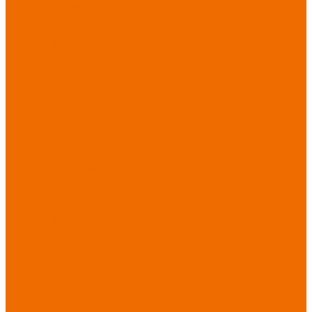
порезов
Перчатки
от повышенных
температур
Перчатки от
пониженных
температур
Перчатки
одноразовые
Перчатки от
термических
рисков
электрической дуги
Перчатки от
вибрации
Рукавицы
Текстиль/Мягкий
инвентарь
Комплекты
постельного белья
Полотенца
Одеяла/
Покрывала
Подушки
Ветошь
Матрасы
Хозтовары/
Инвентарь/Мебель