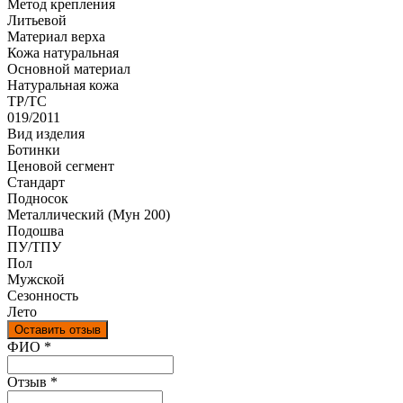
Метод крепления
Литьевой
Материал верха
Кожа натуральная
Оcновной материал
Натуральная кожа
ТР/ТС
019/2011
Вид изделия
Ботинки
Ценовой сегмент
Стандарт
Подносок
Металлический (Мун 200)
Подошва
ПУ/ТПУ
Пол
Мужской
Сезонность
Лето
Оставить отзыв
Ваш отзыв был отправлен!
ФИО
*
Отзыв
*