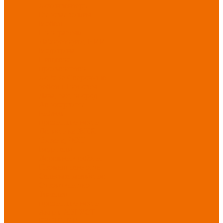
Хозинвентарь
Бытовая химия
Мебель
По отраслям
Лаборатории, НИИ
Медицина
Пищевое
производство
ХоРеКа
Сварочные
работы
Торговля
Дача, сад, огород
Автосервисы
Рыбная
промышленность
Логистика
ЖКХ
Охрана, ЧОП
Водители
Дорожные работы
Промышленность
Сельское хозяйство
Строительство
Тяжелая
промышленность
Акция АВГУСТ
PROFLINE