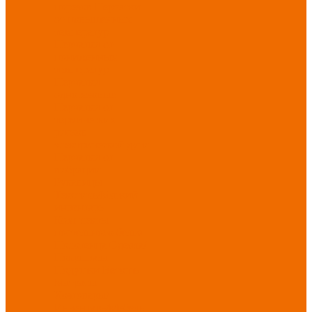
порезов
Перчатки
от повышенных
температур
Перчатки от
пониженных
температур
Перчатки
одноразовые
Перчатки от
термических
рисков
электрической дуги
Перчатки от
вибрации
Рукавицы
Текстиль/Мягкий
инвентарь
Комплекты
постельного белья
Полотенца
Одеяла/
Покрывала
Подушки
Ветошь
Матрасы
Хозтовары/
Инвентарь/Мебель