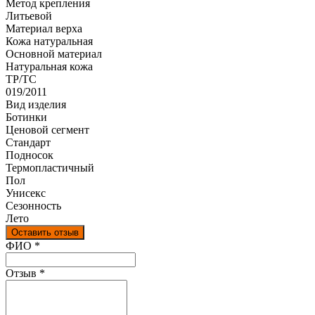
Метод крепления
Литьевой
Материал верха
Кожа натуральная
Оcновной материал
Натуральная кожа
ТР/ТС
019/2011
Вид изделия
Ботинки
Ценовой сегмент
Стандарт
Подносок
Термопластичный
Пол
Унисекс
Сезонность
Лето
Оставить отзыв
Ваш отзыв был отправлен!
ФИО
*
Отзыв
*