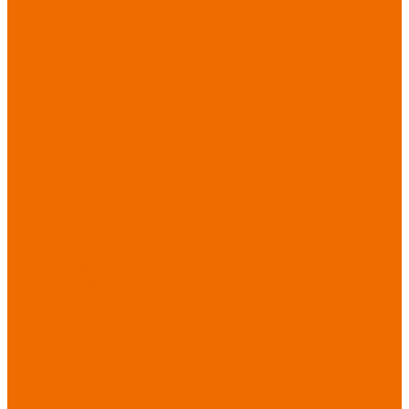
Новинки
ассортимента
Спецодежда
Спецодежда
зимняя
Спецодежда летняя
Спецодежда
защитная
Спецодежда для
охранных структур
Спецодежда для
рыбалки, охоты,
туризма
Спецодежда для
медицины
Спецодежда для
сферы услуг
Спецодежда для
пищевой
промышленности
Головные уборы
Трикотажные
изделия
Спецобувь
Спецобувь летняя