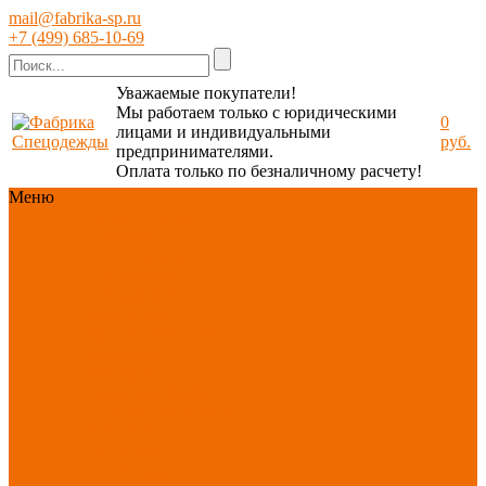
mail@fabrika-sp.ru
+7 (499) 685-10-69
Уважаемые покупатели!
Мы работаем только с юридическими
0
лицами и индивидуальными
руб.
предпринимателями.
Оплата только по безналичному расчету!
Меню
Каталог
Каталог
Новинки
ассортимента
Спецодежда
Спецобувь
СИЗ
Защита рук
Текстиль/Мягкий
инвентарь
Хозтовары/
Инвентарь/Мебель
По отраслям
Акция
АВГУСТ
PROFLINE
Распродажа