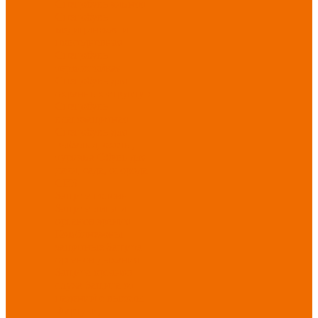
Спецобувь зимняя
Спецобувь
медицинская и
повседневная
Спецобувь
термостойкая
Спецобувь для
охранных структур
Спецобувь
влагозащитная
Спецобувь для
рыбалки, охоты,
туризма
Обувь для
дачи, сада, огорода
СИЗ
Защита головы
Защита лица и
органов зрения
Комбинезоны
защитные
Защита
органов дыхания
Защита органов
слуха
Защита от
падений с высоты
Фартуки,