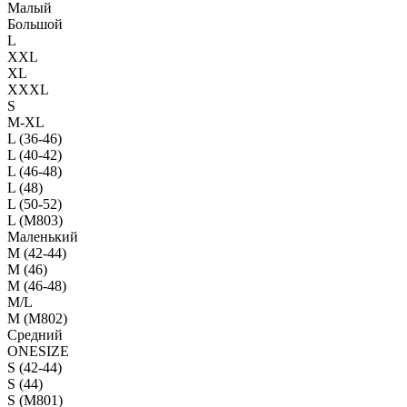
Малый
Большой
L
XXL
XL
XXXL
S
M-XL
L (36-46)
L (40-42)
L (46-48)
L (48)
L (50-52)
L (M803)
Маленький
М (42-44)
M (46)
M (46-48)
M/L
M (M802)
Средний
ONESIZE
S (42-44)
S (44)
S (M801)