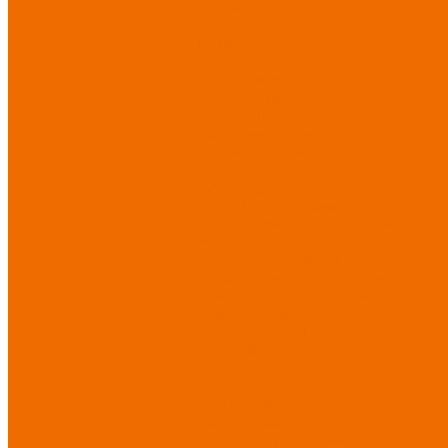
Матрасы
Хозтовары/Инвентарь/
Мебель
Хозинвентарь
Бытовая
химия
Мебель
По отраслям
Лаборатории, НИИ
Медицина
Пищевое
производство
ХоРеКа
Сварочные работы
Торговля
Дача, сад, огород
Автосервисы
Рыбная
промышленность
Логистика
ЖКХ
Охрана, ЧОП
Водители
Дорожные работы
Промышленность
Сельское
хозяйство
Строительство
Тяжелая промышленность
Акция АВГУСТ
PROFLINE
Распродажа
СИЗ/Защита рук
(распродажа)
Спецобувь
(распродажа)
Спецодежда и
текстиль (распродажа)