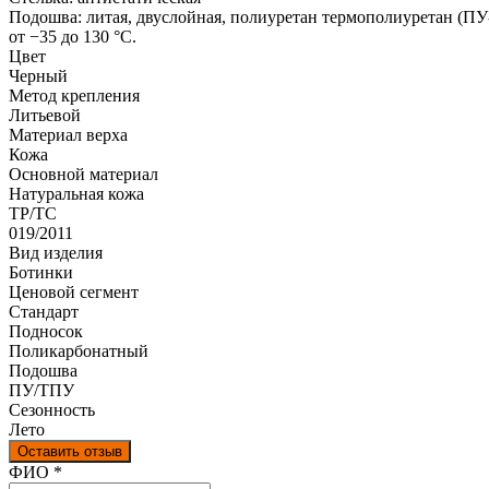
Подошва: литая, двуслойная, полиуретан термополиуретан (ПУ
от −35 до 130 °C.
Цвет
Черный
Метод крепления
Литьевой
Материал верха
Кожа
Оcновной материал
Натуральная кожа
ТР/ТС
019/2011
Вид изделия
Ботинки
Ценовой сегмент
Стандарт
Подносок
Поликарбонатный
Подошва
ПУ/ТПУ
Сезонность
Лето
Оставить отзыв
Ваш отзыв был отправлен!
ФИО
*