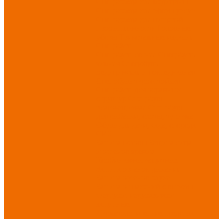
Спецодежда для медицины
Спецодежда для сферы услуг
Спецодежда для пищевой
промышленности
Головные
уборы
Трикотажные изделия
Спецобувь
Спецобувь летняя
Спецобувь
зимняя
Спецобувь
медицинская и повседневная
Спецобувь термостойкая
Спецобувь для охранных
структур
Спецобувь
влагозащитная
Спецобувь
для рыбалки, охоты, туризма
Обувь для дачи, сада, огорода
СИЗ
Защита головы
Защита лица
и органов зрения
Комбинезоны защитные
Защита органов дыхания
Защита органов слуха
Защита от падений с высоты
Фартуки, нарукавники
защитные
Дерматологические средства