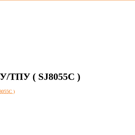
/ТПУ ( SJ8055С )