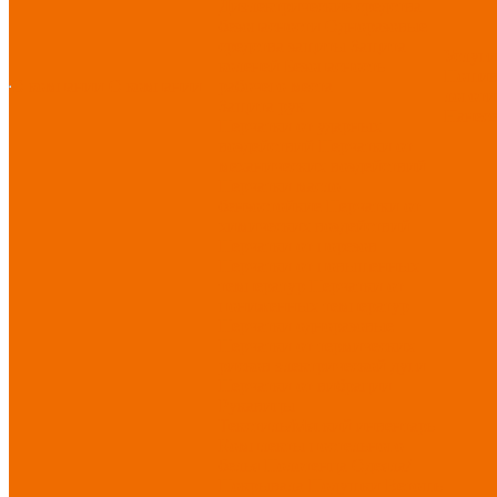
Диэлектрические средства
безопасности
Одноразовые
средства защиты
Защита
Услуг
коленей
Безопасность
Пошив
О компании
О компании
рабочего места
логоти
Защита рук
Нанесе
Перчатки от ударных
воздействий
Перчатки от
механических воздействий
Перчатки масло-
бензостойкие
Перчатки от
химических воздействий
Перчатки от порезов
Перчатки от повышенных
температур
Перчатки от
пониженных температур
Перчатки одноразовые
Перчатки от термических
рисков электрической дуги
Перчатки от вибрации
Рукавицы
Текстиль/Мягкий инвентарь
Комплекты постельного
белья
Полотенца
Одеяла/
Покрывала
Подушки
Ветошь