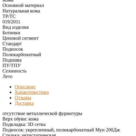
Оcновной материал
Натуральная кожа
ТР/ТС
019/2011
Вид изделия
Ботинки
Ценовой сегмент
Стандарт
Подносок
Поликарбонатный
Подошва
ПУ/ТПУ
Сезонность
Лето
Описание
Характеристики
Отзывы
Доставка
отсутствие металлической фурнитуры
Верх обуви: кожа
Подкладка: 3D сетка
Подносок: укрепленный, поликарбонатный Мун 200Дж
Стелька: антистатическая