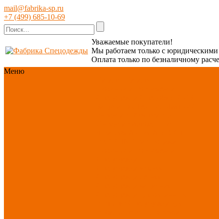
mail@fabrika-sp.ru
+7 (499) 685-10-69
Уважаемые покупатели!
Мы работаем только с юридическим
Оплата только по безналичному расче
Меню
Каталог
Каталог
Новинки ассортимента
Спецодежда
Спецобувь
СИЗ
Защита рук
Текстиль/Мягкий
инвентарь
Хозтовары/
Инвентарь/Мебель
По
отраслям
Акция АВГУСТ
PROFLINE
Распродажа
Новинки ассортимента
Спецодежда
Спецодежда зимняя
Спецодежда летняя
Спецодежда защитная
Спецодежда для охранных
структур
Спецодежда для
рыбалки, охоты, туризма