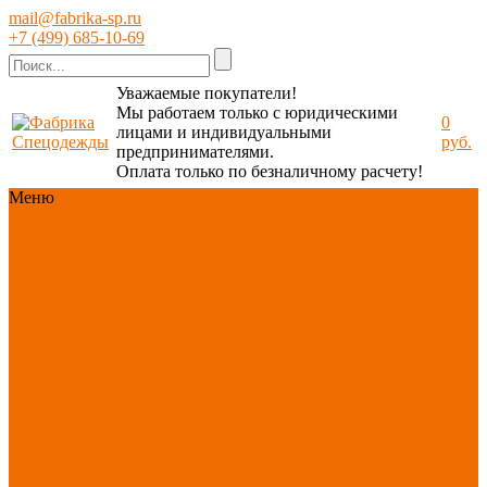
mail@fabrika-sp.ru
+7 (499) 685-10-69
Уважаемые покупатели!
Мы работаем только с юридическими
0
лицами и индивидуальными
руб.
предпринимателями.
Оплата только по безналичному расчету!
Меню
Каталог
Каталог
Новинки
ассортимента
Спецодежда
Спецобувь
СИЗ
Защита рук
Текстиль/Мягкий
инвентарь
Хозтовары/
Инвентарь/Мебель
По отраслям
Акция
АВГУСТ
PROFLINE
Распродажа