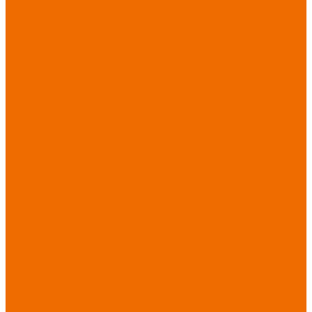
порезов
Перчатки
от повышенных
температур
Перчатки от
пониженных
температур
Перчатки
одноразовые
Перчатки от
термических
рисков
электрической дуги
Перчатки от
вибрации
Рукавицы
Текстиль/Мягкий
инвентарь
Комплекты
постельного белья
Полотенца
Одеяла/
Покрывала
Подушки
Ветошь
Матрасы
Хозтовары/
Инвентарь/Мебель