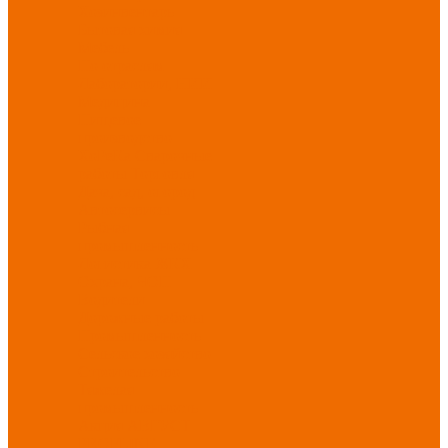
Хозинвентарь
Бытовая химия
Мебель
По отраслям
Лаборатории, НИИ
Медицина
Пищевое
производство
ХоРеКа
Сварочные
работы
Торговля
Дача, сад, огород
Автосервисы
Рыбная
промышленность
Логистика
ЖКХ
Охрана, ЧОП
Водители
Дорожные работы
Промышленность
Сельское хозяйство
Строительство
Тяжелая
промышленность
Акция АВГУСТ
PROFLINE