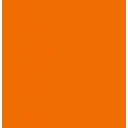
Новинки
ассортимента
Спецодежда
Спецодежда
зимняя
Спецодежда летняя
Спецодежда
защитная
Спецодежда для
охранных структур
Спецодежда для
рыбалки, охоты,
туризма
Спецодежда для
медицины
Спецодежда для
сферы услуг
Спецодежда для
пищевой
промышленности
Головные уборы
Трикотажные
изделия
Спецобувь
Спецобувь летняя