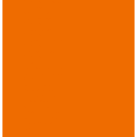
Спецобувь зимняя
Спецобувь
медицинская и
повседневная
Спецобувь
термостойкая
Спецобувь для
охранных структур
Спецобувь
влагозащитная
Спецобувь для
рыбалки, охоты,
туризма
Обувь для
дачи, сада, огорода
СИЗ
Защита головы
Защита лица и
органов зрения
Комбинезоны
защитные
Защита
органов дыхания
Защита органов
слуха
Защита от
падений с высоты
Фартуки,