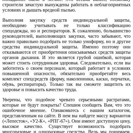
строители зачастую вынуждены работать в неблагоприятных
условиях и дышать вредной пылью.
Выполняя закупку средств индивидуальной защиты,
необходимо учитывать не только классификацию
спецодежды, но и респираторов. К сожалению, большинство
руководителей, выполняющих закупки, часто забывают, что
важно правильно подобрать не только униформу, но и другие
средства индивидуальной защиты. Именно поэтому они
отказываются от приобретения описываемых средств защиты
органов дыхания. И это является грубой ошибкой, которая
может стоить сотрудникам здоровья. Следовательно, если вы
заботитесь о своем персонале, который работает в условиях
повышенной опасности, обязательно приобретайте весь
комплект спецсредств (форму, наколенники, каски, перчатки,
обувь, респираторы). Только так вы сможете защитить их
здоровье и повысить качество труда.
Уверены, что подобное чревато серьезными растратами,
которые не будут покрыты? Спешим сообщить Вам, что это
ошибочное мнение. Ознакомьтесь с нашим каталогом,
представленным на сайте. В нем вы найдете массу вариантов
(«Лепесток», «У2-К», «РПГ-67»). Они имеют доступную цену,
высокое качество. Существует возможность подобрать
многоразовые и одноразовые средства. Ведь мы понимаем,