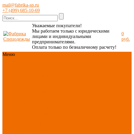
mail@fabrika-sp.ru
+7 (499) 685-10-69
Уважаемые покупатели!
Мы работаем только с юридическими
0
лицами и индивидуальными
руб.
предпринимателями.
Оплата только по безналичному расчету!
Меню
Каталог
Каталог
Новинки
ассортимента
Спецодежда
Спецобувь
СИЗ
Защита рук
Текстиль/Мягкий
инвентарь
Хозтовары/
Инвентарь/Мебель
По отраслям
Акция
АВГУСТ
PROFLINE
Распродажа