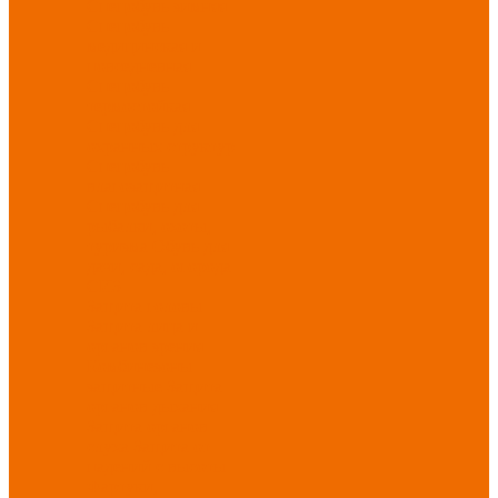
Спецобувь зимняя
Спецобувь
медицинская и
повседневная
Спецобувь
термостойкая
Спецобувь для
охранных структур
Спецобувь
влагозащитная
Спецобувь для
рыбалки, охоты,
туризма
Обувь для
дачи, сада, огорода
СИЗ
Защита головы
Защита лица и
органов зрения
Комбинезоны
защитные
Защита
органов дыхания
Защита органов
слуха
Защита от
падений с высоты
Фартуки,