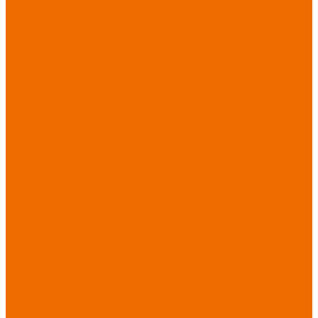
Новинки
ассортимента
Спецодежда
Спецодежда
зимняя
Спецодежда летняя
Спецодежда
защитная
Спецодежда для
охранных структур
Спецодежда для
рыбалки, охоты,
туризма
Спецодежда для
медицины
Спецодежда для
сферы услуг
Спецодежда для
пищевой
промышленности
Головные уборы
Трикотажные
изделия
Спецобувь
Спецобувь летняя