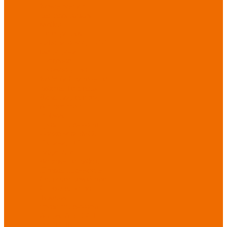
Хозинвентарь
Бытовая химия
Мебель
По отраслям
Лаборатории, НИИ
Медицина
Пищевое
производство
ХоРеКа
Сварочные
работы
Торговля
Дача, сад, огород
Автосервисы
Рыбная
промышленность
Логистика
ЖКХ
Охрана, ЧОП
Водители
Дорожные работы
Промышленность
Сельское хозяйство
Строительство
Тяжелая
промышленность
Акция АВГУСТ
PROFLINE