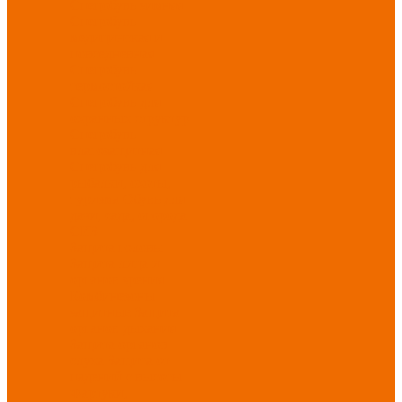
Спецобувь зимняя
Спецобувь
медицинская и
повседневная
Спецобувь
термостойкая
Спецобувь для
охранных структур
Спецобувь
влагозащитная
Спецобувь для
рыбалки, охоты,
туризма
Обувь для
дачи, сада, огорода
СИЗ
Защита головы
Защита лица и
органов зрения
Комбинезоны
защитные
Защита
органов дыхания
Защита органов
слуха
Защита от
падений с высоты
Фартуки,