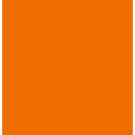
Новинки
ассортимента
Спецодежда
Спецодежда
зимняя
Спецодежда летняя
Спецодежда
защитная
Спецодежда для
охранных структур
Спецодежда для
рыбалки, охоты,
туризма
Спецодежда для
медицины
Спецодежда для
сферы услуг
Спецодежда для
пищевой
промышленности
Головные уборы
Трикотажные
изделия
Спецобувь
Спецобувь летняя