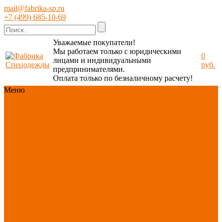
mail@fabrika-sp.ru
+7 (499) 685-10-69
Уважаемые покупатели!
Мы работаем только с юридическими
0
лицами и индивидуальными
руб.
предпринимателями.
Оплата только по безналичному расчету!
Меню
Каталог
Каталог
Новинки
ассортимента
Спецодежда
Спецобувь
СИЗ
Защита рук
Текстиль/Мягкий
инвентарь
Хозтовары/
Инвентарь/Мебель
По отраслям
Акция
АВГУСТ
PROFLINE
Распродажа