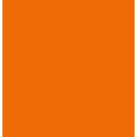
порезов
Перчатки
от повышенных
температур
Перчатки от
пониженных
температур
Перчатки
одноразовые
Перчатки от
термических
рисков
электрической дуги
Перчатки от
вибрации
Рукавицы
Текстиль/Мягкий
инвентарь
Комплекты
постельного белья
Полотенца
Одеяла/
Покрывала
Подушки
Ветошь
Матрасы
Хозтовары/
Инвентарь/Мебель