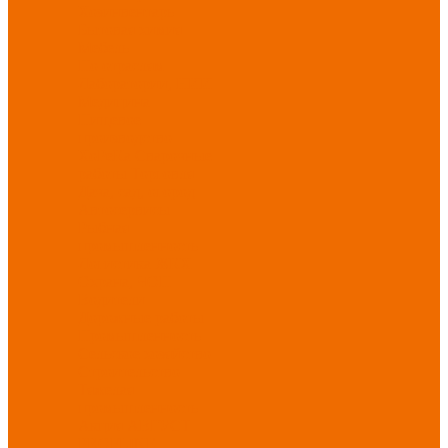
Хозинвентарь
Бытовая химия
Мебель
По отраслям
Лаборатории, НИИ
Медицина
Пищевое
производство
ХоРеКа
Сварочные
работы
Торговля
Дача, сад, огород
Автосервисы
Рыбная
промышленность
Логистика
ЖКХ
Охрана, ЧОП
Водители
Дорожные работы
Промышленность
Сельское хозяйство
Строительство
Тяжелая
промышленность
Акция АВГУСТ
PROFLINE