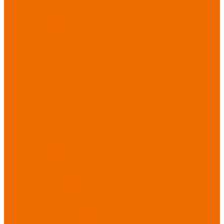
порезов
Перчатки
от повышенных
температур
Перчатки от
пониженных
температур
Перчатки
одноразовые
Перчатки от
термических
рисков
электрической дуги
Перчатки от
вибрации
Рукавицы
Текстиль/Мягкий
инвентарь
Комплекты
постельного белья
Полотенца
Одеяла/
Покрывала
Подушки
Ветошь
Матрасы
Хозтовары/
Инвентарь/Мебель