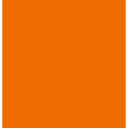
Новинки
ассортимента
Спецодежда
Спецодежда
зимняя
Спецодежда летняя
Спецодежда
защитная
Спецодежда для
охранных структур
Спецодежда для
рыбалки, охоты,
туризма
Спецодежда для
медицины
Спецодежда для
сферы услуг
Спецодежда для
пищевой
промышленности
Головные уборы
Трикотажные
изделия
Спецобувь
Спецобувь летняя