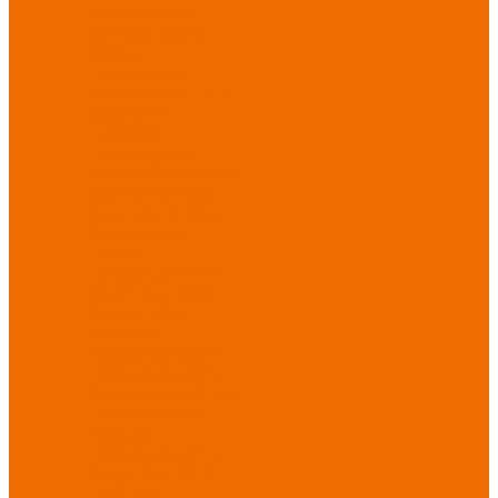
Хозинвентарь
Бытовая химия
Мебель
По отраслям
Лаборатории, НИИ
Медицина
Пищевое
производство
ХоРеКа
Сварочные
работы
Торговля
Дача, сад, огород
Автосервисы
Рыбная
промышленность
Логистика
ЖКХ
Охрана, ЧОП
Водители
Дорожные работы
Промышленность
Сельское хозяйство
Строительство
Тяжелая
промышленность
Акция АВГУСТ
PROFLINE