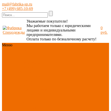
mail@fabrika-sp.ru
+7 (499) 685-10-69
Уважаемые покупатели!
Мы работаем только с юридическими
0
лицами и индивидуальными
руб.
предпринимателями.
Оплата только по безналичному расчету!
Меню
Каталог
Каталог
Новинки
ассортимента
Спецодежда
Спецобувь
СИЗ
Защита рук
Текстиль/Мягкий
инвентарь
Хозтовары/
Инвентарь/Мебель
По отраслям
Акция
АВГУСТ
PROFLINE
Распродажа