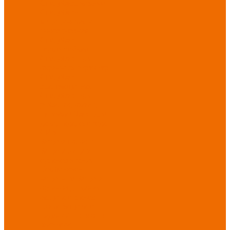
Спецобувь зимняя
Спецобувь
медицинская и
повседневная
Спецобувь
термостойкая
Спецобувь для
охранных структур
Спецобувь
влагозащитная
Спецобувь для
рыбалки, охоты,
туризма
Обувь для
дачи, сада, огорода
СИЗ
Защита головы
Защита лица и
органов зрения
Комбинезоны
защитные
Защита
органов дыхания
Защита органов
слуха
Защита от
падений с высоты
Фартуки,