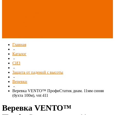
Распродажа
СИЗ/Защита рук
(распродажа)
Спецобувь
(распродажа)
Спецодежда и
текстиль
(распродажа)
Главная
-
Каталог
-
СИЗ
-
Защита от падений с высоты
-
Веревки
-
Веревка VENTO™ ПрофиСтатик диам. 11мм синяя
(бухта 100м), vnt 411
Веревка VENTO™