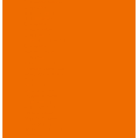
Спецобувь зимняя
Спецобувь
медицинская и
повседневная
Спецобувь
термостойкая
Спецобувь для
охранных структур
Спецобувь
влагозащитная
Спецобувь для
рыбалки, охоты,
туризма
Обувь для
дачи, сада, огорода
СИЗ
Защита головы
Защита лица и
органов зрения
Комбинезоны
защитные
Защита
органов дыхания
Защита органов
слуха
Защита от
падений с высоты
Фартуки,