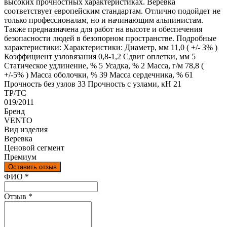
высоких прочностных характеристиках. Веревка
соответствует европейским стандартам. Отлично подойдет не
только профессионалам, но и начинающим альпинистам.
Также предназначена для работ на высоте и обеспечения
безопасности людей в безопорном пространстве. Подробные
характеристики: Характеристики: Диаметр, мм 11,0 ( +/- 3% )
Коэффициент узловязания 0,8-1,2 Сдвиг оплетки, мм 5
Статическое удлинение, % 5 Усадка, % 2 Масса, г/м 78,8 (
+/-5% ) Масса оболочки, % 39 Масса сердечника, % 61
Прочность без узлов 33 Прочность с узлами, кН 21
ТР/ТС
019/2011
Бренд
VENTO
Вид изделия
Веревка
Ценовой сегмент
Премиум
Оставить отзыв
Ваш отзыв был отправлен!
ФИО
*
Отзыв
*