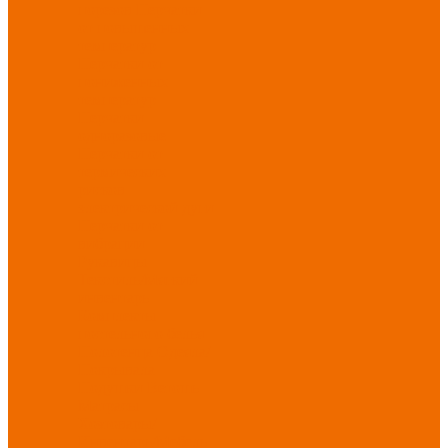
порезов
Перчатки
от повышенных
температур
Перчатки от
пониженных
температур
Перчатки
одноразовые
Перчатки от
термических
рисков
электрической дуги
Перчатки от
вибрации
Рукавицы
Текстиль/Мягкий
инвентарь
Комплекты
постельного белья
Полотенца
Одеяла/
Покрывала
Подушки
Ветошь
Матрасы
Хозтовары/
Инвентарь/Мебель