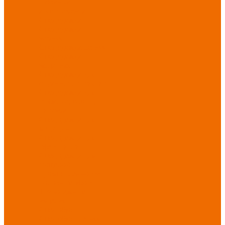
Новинки
ассортимента
Спецодежда
Спецодежда
зимняя
Спецодежда летняя
Спецодежда
защитная
Спецодежда для
охранных структур
Спецодежда для
рыбалки, охоты,
туризма
Спецодежда для
медицины
Спецодежда для
сферы услуг
Спецодежда для
пищевой
промышленности
Головные уборы
Трикотажные
изделия
Спецобувь
Спецобувь летняя