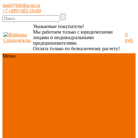
mail@fabrika-sp.ru
+7 (499) 685-10-69
Уважаемые покупатели!
Мы работаем только с юридическими
0
лицами и индивидуальными
руб.
предпринимателями.
Оплата только по безналичному расчету!
Меню
Каталог
Каталог
Новинки
ассортимента
Спецодежда
Спецобувь
СИЗ
Защита рук
Текстиль/Мягкий
инвентарь
Хозтовары/
Инвентарь/Мебель
По отраслям
Акция
АВГУСТ
PROFLINE
Распродажа