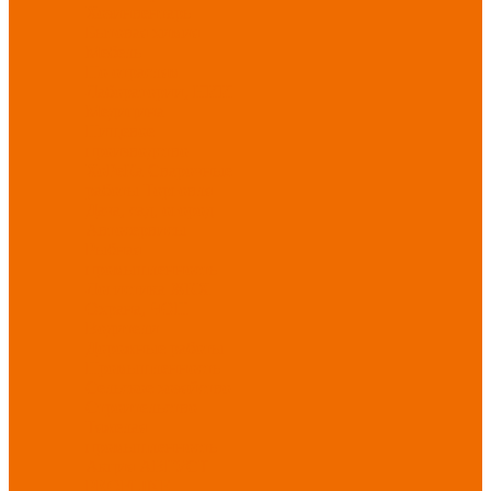
Хозинвентарь
Бытовая химия
Мебель
По отраслям
Лаборатории, НИИ
Медицина
Пищевое
производство
ХоРеКа
Сварочные
работы
Торговля
Дача, сад, огород
Автосервисы
Рыбная
промышленность
Логистика
ЖКХ
Охрана, ЧОП
Водители
Дорожные работы
Промышленность
Сельское хозяйство
Строительство
Тяжелая
промышленность
Акция АВГУСТ
PROFLINE