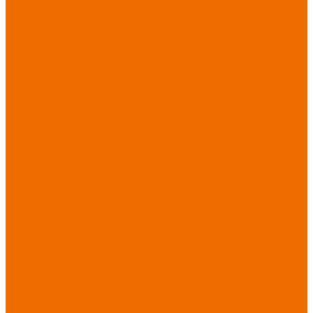
порезов
Перчатки
от повышенных
температур
Перчатки от
пониженных
температур
Перчатки
одноразовые
Перчатки от
термических
рисков
электрической дуги
Перчатки от
вибрации
Рукавицы
Текстиль/Мягкий
инвентарь
Комплекты
постельного белья
Полотенца
Одеяла/
Покрывала
Подушки
Ветошь
Матрасы
Хозтовары/
Инвентарь/Мебель