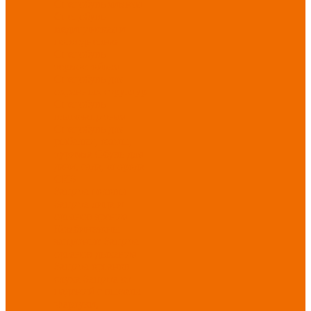
Спецобувь зимняя
Спецобувь
медицинская и
повседневная
Спецобувь
термостойкая
Спецобувь для
охранных структур
Спецобувь
влагозащитная
Спецобувь для
рыбалки, охоты,
туризма
Обувь для
дачи, сада, огорода
СИЗ
Защита головы
Защита лица и
органов зрения
Комбинезоны
защитные
Защита
органов дыхания
Защита органов
слуха
Защита от
падений с высоты
Фартуки,