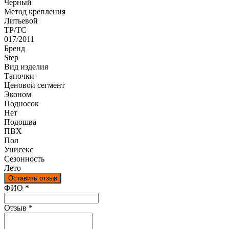
Черный
Метод крепления
Литьевой
ТР/ТС
017/2011
Бренд
Step
Вид изделия
Тапочки
Ценовой сегмент
Эконом
Подносок
Нет
Подошва
ПВХ
Пол
Унисекс
Сезонность
Лето
Оставить отзыв
Ваш отзыв был отправлен!
ФИО
*
Отзыв
*