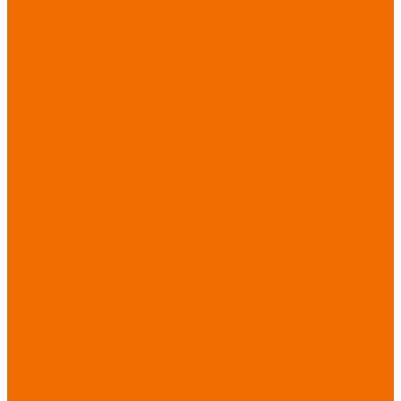
Новинки
ассортимента
Спецодежда
Спецодежда
зимняя
Спецодежда летняя
Спецодежда
защитная
Спецодежда для
охранных структур
Спецодежда для
рыбалки, охоты,
туризма
Спецодежда для
медицины
Спецодежда для
сферы услуг
Спецодежда для
пищевой
промышленности
Головные уборы
Трикотажные
изделия
Спецобувь
Спецобувь летняя