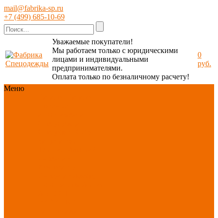
mail@fabrika-sp.ru
+7 (499) 685-10-69
Уважаемые покупатели!
Мы работаем только с юридическими
0
лицами и индивидуальными
руб.
предпринимателями.
Оплата только по безналичному расчету!
Меню
Каталог
Каталог
Новинки
ассортимента
Спецодежда
Спецобувь
СИЗ
Защита рук
Текстиль/Мягкий
инвентарь
Хозтовары/
Инвентарь/Мебель
По отраслям
Акция
АВГУСТ
PROFLINE
Распродажа