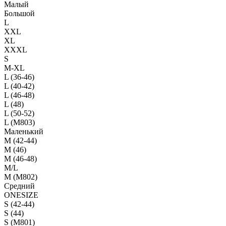
Малый
Большой
L
XXL
XL
XXXL
S
M-XL
L (36-46)
L (40-42)
L (46-48)
L (48)
L (50-52)
L (M803)
Маленький
М (42-44)
M (46)
M (46-48)
M/L
M (M802)
Средний
ONESIZE
S (42-44)
S (44)
S (M801)