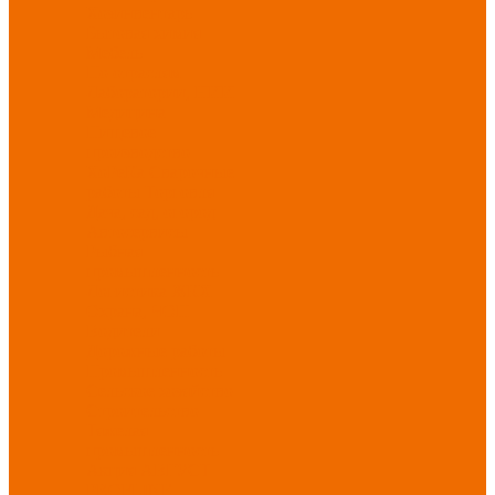
Хозинвентарь
Бытовая химия
Мебель
По отраслям
Лаборатории, НИИ
Медицина
Пищевое
производство
ХоРеКа
Сварочные
работы
Торговля
Дача, сад, огород
Автосервисы
Рыбная
промышленность
Логистика
ЖКХ
Охрана, ЧОП
Водители
Дорожные работы
Промышленность
Сельское хозяйство
Строительство
Тяжелая
промышленность
Акция АВГУСТ
PROFLINE