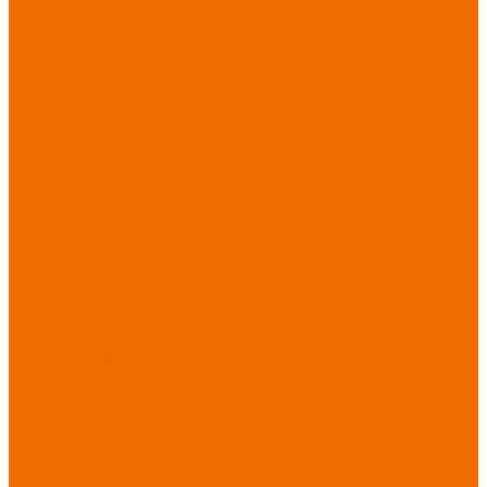
Спецобувь зимняя
Спецобувь
медицинская и
повседневная
Спецобувь
термостойкая
Спецобувь для
охранных структур
Спецобувь
влагозащитная
Спецобувь для
рыбалки, охоты,
туризма
Обувь для
дачи, сада, огорода
СИЗ
Защита головы
Защита лица и
органов зрения
Комбинезоны
защитные
Защита
органов дыхания
Защита органов
слуха
Защита от
падений с высоты
Фартуки,