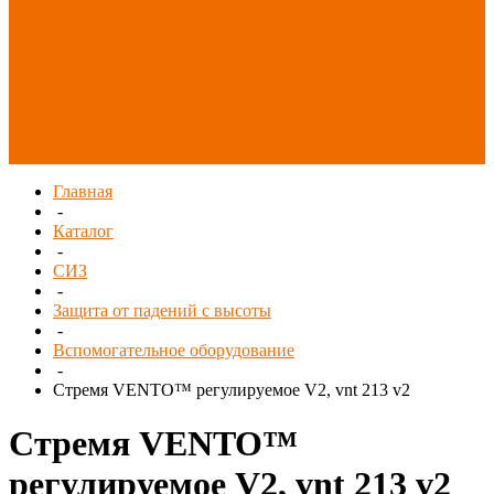
Распродажа
СИЗ/Защита рук
(распродажа)
Спецобувь
(распродажа)
Спецодежда и
текстиль
(распродажа)
Главная
-
Каталог
-
СИЗ
-
Защита от падений с высоты
-
Вспомогательное оборудование
-
Стремя VENTO™ регулируемое V2, vnt 213 v2
Стремя VENTO™
регулируемое V2, vnt 213 v2