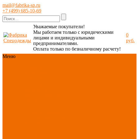
mail@fabrika-sp.ru
+7 (499) 685-10-69
Уважаемые покупатели!
Мы работаем только с юридическими
0
лицами и индивидуальными
руб.
предпринимателями.
Оплата только по безналичному расчету!
Меню
Каталог
Каталог
Новинки
ассортимента
Спецодежда
Спецобувь
СИЗ
Защита рук
Текстиль/Мягкий
инвентарь
Хозтовары/
Инвентарь/Мебель
По отраслям
Акция
АВГУСТ
PROFLINE
Распродажа