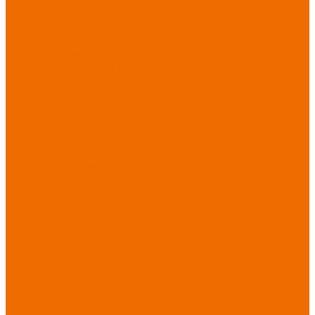
Новинки
ассортимента
Спецодежда
Спецодежда
зимняя
Спецодежда летняя
Спецодежда
защитная
Спецодежда для
охранных структур
Спецодежда для
рыбалки, охоты,
туризма
Спецодежда для
медицины
Спецодежда для
сферы услуг
Спецодежда для
пищевой
промышленности
Головные уборы
Трикотажные
изделия
Спецобувь
Спецобувь летняя