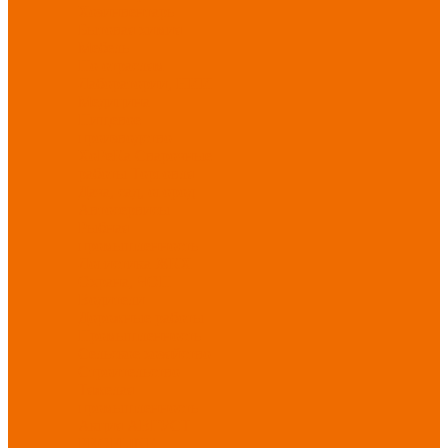
Хозинвентарь
Бытовая химия
Мебель
По отраслям
Лаборатории, НИИ
Медицина
Пищевое
производство
ХоРеКа
Сварочные
работы
Торговля
Дача, сад, огород
Автосервисы
Рыбная
промышленность
Логистика
ЖКХ
Охрана, ЧОП
Водители
Дорожные работы
Промышленность
Сельское хозяйство
Строительство
Тяжелая
промышленность
Акция АВГУСТ
PROFLINE