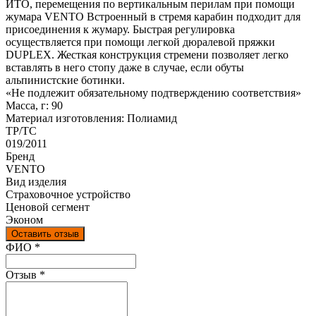
ИТО, перемещения по вертикальным перилам при помощи
жумара VENTO Встроенный в стремя карабин подходит для
присоединения к жумару. Быстрая регулировка
осуществляется при помощи легкой дюралевой пряжки
DUPLEX. Жесткая конструкция стремени позволяет легко
вставлять в него стопу даже в случае, если обуты
альпинистские ботинки.
«Не подлежит обязательному подтверждению соответствия»
Масса, г: 90
Материал изготовления: Полиамид
ТР/ТС
019/2011
Бренд
VENTO
Вид изделия
Страховочное устройство
Ценовой сегмент
Эконом
Оставить отзыв
Ваш отзыв был отправлен!
ФИО
*
Отзыв
*