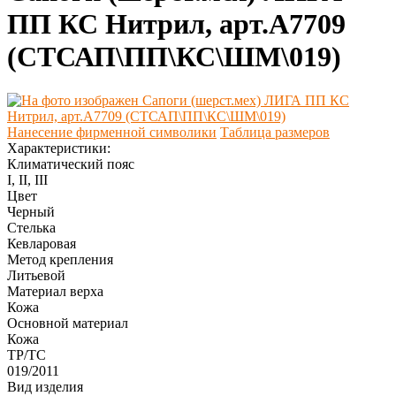
ПП КС Нитрил, арт.А7709
(СТСАП\ПП\КС\ШМ\019)
Нанесение фирменной символики
Таблица размеров
Характеристики:
Климатический пояс
I, II, III
Цвет
Черный
Стелька
Кевларовая
Метод крепления
Литьевой
Материал верха
Кожа
Оcновной материал
Кожа
ТР/ТС
019/2011
Вид изделия