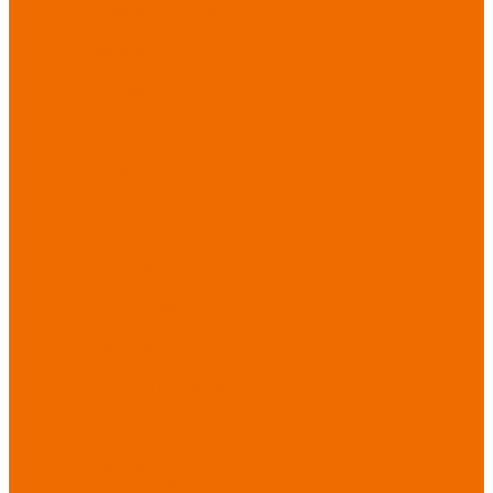
порезов
Перчатки
от повышенных
температур
Перчатки от
пониженных
температур
Перчатки
одноразовые
Перчатки от
термических
рисков
электрической дуги
Перчатки от
вибрации
Рукавицы
Текстиль/Мягкий
инвентарь
Комплекты
постельного белья
Полотенца
Одеяла/
Покрывала
Подушки
Ветошь
Матрасы
Хозтовары/
Инвентарь/Мебель