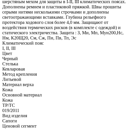
шерстяным мехом для защиты в I-II, III климатических поясах.
Дополнены ремнем и пластиковой пряжкой. Швы прошиты
серыми нитями несколькими строчками и дополнены
светоотражающими вставками. Глубина рельефного
протектора ходового слоя более 4,0 мм. Защищают от
воздействия термических рисков (в комплекте с одеждой) и
статического электричества. Защита : З, Ми, Мп, Мун200,Нс,
Нм, К20Щ20, См, Сж, Пн, Пв, Тп, Эс
Климатический пояс
I, II, III
Цвет
Черный
Стелька
Кевларовая
Метод крепления
Литьевой
Материал верха
Кожа
Оcновной материал
Кожа
ТР/ТС
019/2011
Вид изделия
Сапоги
Ценовой сегмент