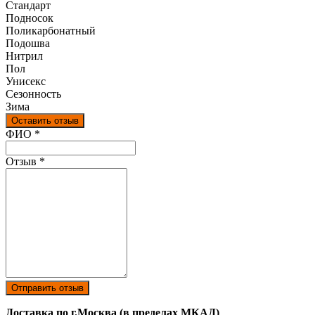
Стандарт
Подносок
Поликарбонатный
Подошва
Нитрил
Пол
Унисекс
Сезонность
Зима
Оставить отзыв
Ваш отзыв был отправлен!
ФИО
*
Отзыв
*
Отправить отзыв
Доставка по г.Москва (в пределах МКАД)