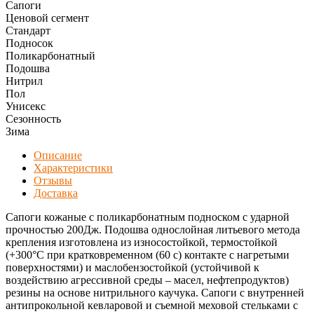
Сапоги
Ценовой сегмент
Стандарт
Подносок
Поликарбонатный
Подошва
Нитрил
Пол
Унисекс
Сезонность
Зима
Описание
Характеристики
Отзывы
Доставка
Сапоги кожаные с поликарбонатным подноском с ударной
прочностью 200Дж. Подошва однослойная литьевого метода
крепления изготовлена из износостойкой, термостойкой
(+300°С при кратковременном (60 с) контакте с нагретыми
поверхностями) и маслобензостойкой (устойчивой к
воздействию агрессивной среды – масел, нефтепродуктов)
резины на основе нитрильного каучука. Сапоги с внутренней
антипрокольной кевларовой и съемной меховой стельками с