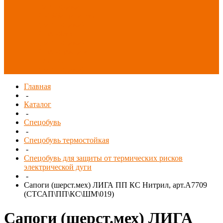
Распродажа
СИЗ/Защита рук
(распродажа)
Спецобувь
(распродажа)
Спецодежда и
текстиль
(распродажа)
Главная
-
Каталог
-
Спецобувь
-
Спецобувь термостойкая
-
Спецобувь для защиты от термических рисков
электрической дуги
-
Сапоги (шерст.мех) ЛИГА ПП КС Нитрил, арт.А7709
(СТСАП\ПП\КС\ШМ\019)
Сапоги (шерст.мех) ЛИГА