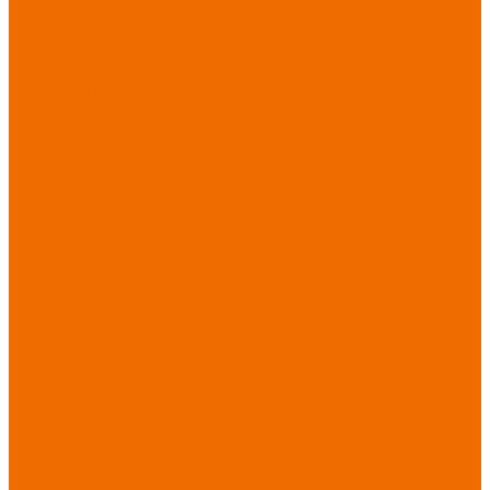
Хозинвентарь
Бытовая химия
Мебель
По отраслям
Лаборатории, НИИ
Медицина
Пищевое
производство
ХоРеКа
Сварочные
работы
Торговля
Дача, сад, огород
Автосервисы
Рыбная
промышленность
Логистика
ЖКХ
Охрана, ЧОП
Водители
Дорожные работы
Промышленность
Сельское хозяйство
Строительство
Тяжелая
промышленность
Акция АВГУСТ
PROFLINE