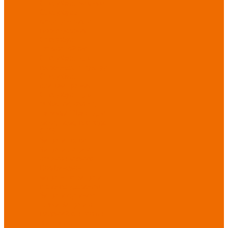
Спецобувь зимняя
Спецобувь
медицинская и
повседневная
Спецобувь
термостойкая
Спецобувь для
охранных структур
Спецобувь
влагозащитная
Спецобувь для
рыбалки, охоты,
туризма
Обувь для
дачи, сада, огорода
СИЗ
Защита головы
Защита лица и
органов зрения
Комбинезоны
защитные
Защита
органов дыхания
Защита органов
слуха
Защита от
падений с высоты
Фартуки,