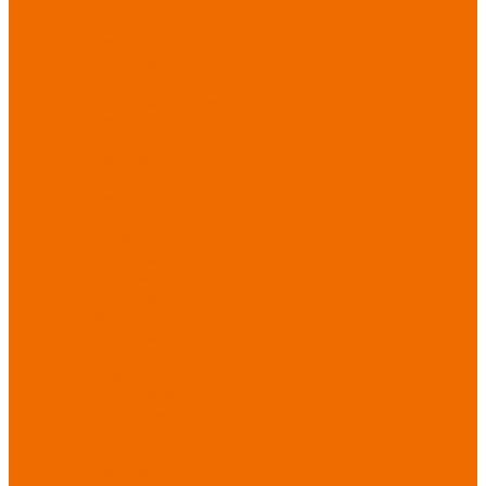
Новинки
ассортимента
Спецодежда
Спецодежда
зимняя
Спецодежда летняя
Спецодежда
защитная
Спецодежда для
охранных структур
Спецодежда для
рыбалки, охоты,
туризма
Спецодежда для
медицины
Спецодежда для
сферы услуг
Спецодежда для
пищевой
промышленности
Головные уборы
Трикотажные
изделия
Спецобувь
Спецобувь летняя