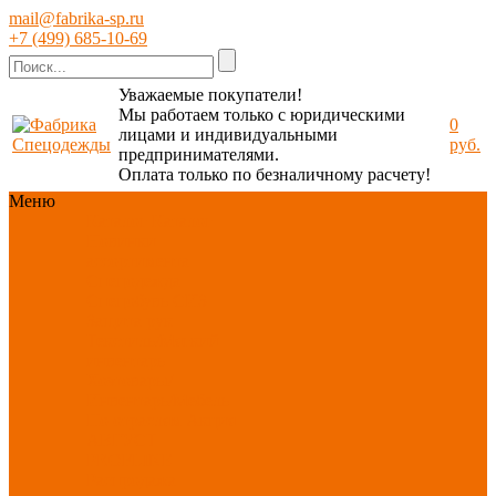
mail@fabrika-sp.ru
+7 (499) 685-10-69
Уважаемые покупатели!
Мы работаем только с юридическими
0
лицами и индивидуальными
руб.
предпринимателями.
Оплата только по безналичному расчету!
Меню
Каталог
Каталог
Новинки
ассортимента
Спецодежда
Спецобувь
СИЗ
Защита рук
Текстиль/Мягкий
инвентарь
Хозтовары/
Инвентарь/Мебель
По отраслям
Акция
АВГУСТ
PROFLINE
Распродажа