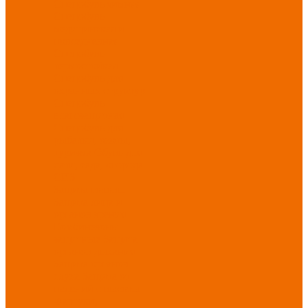
Спецобувь зимняя
Спецобувь
медицинская и
повседневная
Спецобувь
термостойкая
Спецобувь для
охранных структур
Спецобувь
влагозащитная
Спецобувь для
рыбалки, охоты,
туризма
Обувь для
дачи, сада, огорода
СИЗ
Защита головы
Защита лица и
органов зрения
Комбинезоны
защитные
Защита
органов дыхания
Защита органов
слуха
Защита от
падений с высоты
Фартуки,