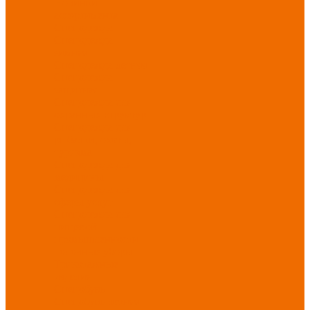
Новинки
ассортимента
Спецодежда
Спецодежда
зимняя
Спецодежда летняя
Спецодежда
защитная
Спецодежда для
охранных структур
Спецодежда для
рыбалки, охоты,
туризма
Спецодежда для
медицины
Спецодежда для
сферы услуг
Спецодежда для
пищевой
промышленности
Головные уборы
Трикотажные
изделия
Спецобувь
Спецобувь летняя