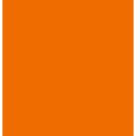
Хозинвентарь
Бытовая химия
Мебель
По отраслям
Лаборатории, НИИ
Медицина
Пищевое
производство
ХоРеКа
Сварочные
работы
Торговля
Дача, сад, огород
Автосервисы
Рыбная
промышленность
Логистика
ЖКХ
Охрана, ЧОП
Водители
Дорожные работы
Промышленность
Сельское хозяйство
Строительство
Тяжелая
промышленность
Акция АВГУСТ
PROFLINE