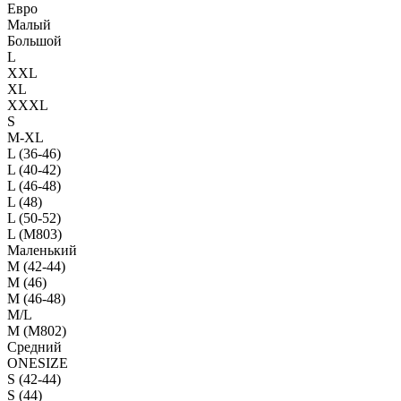
Евро
Малый
Большой
L
XXL
XL
XXXL
S
M-XL
L (36-46)
L (40-42)
L (46-48)
L (48)
L (50-52)
L (M803)
Маленький
М (42-44)
M (46)
M (46-48)
M/L
M (M802)
Средний
ONESIZE
S (42-44)
S (44)