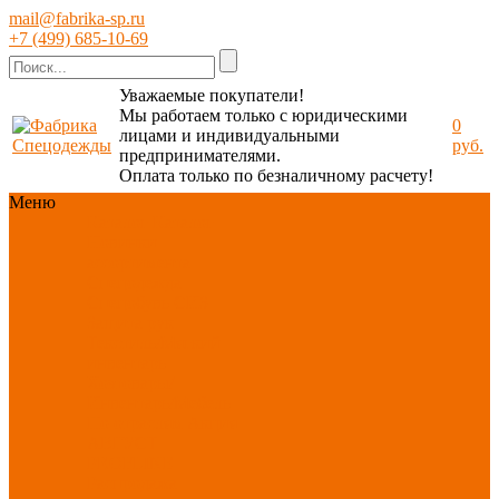
mail@fabrika-sp.ru
+7 (499) 685-10-69
Уважаемые покупатели!
Мы работаем только с юридическими
0
лицами и индивидуальными
руб.
предпринимателями.
Оплата только по безналичному расчету!
Меню
Каталог
Каталог
Новинки
ассортимента
Спецодежда
Спецобувь
СИЗ
Защита рук
Текстиль/Мягкий
инвентарь
Хозтовары/
Инвентарь/Мебель
По отраслям
Акция
АВГУСТ
PROFLINE
Распродажа