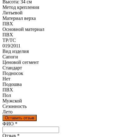
Высота: 34 см
Метод крепления
Литьевой
Материал верха
ПВХ
Оcновной материал
ПВХ
ТР/ТС
019/2011
Вид изделия
Сапоги
Ценовой сегмент
Стандарт
Подносок
Нет
Подошва
ПВХ
Пол
Мужской
Сезонность
Лето
Оставить отзыв
Ваш отзыв был отправлен!
ФИО
*
Отзыв
*