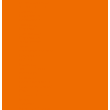
порезов
Перчатки
от повышенных
температур
Перчатки от
пониженных
температур
Перчатки
одноразовые
Перчатки от
термических
рисков
электрической дуги
Перчатки от
вибрации
Рукавицы
Текстиль/Мягкий
инвентарь
Комплекты
постельного белья
Полотенца
Одеяла/
Покрывала
Подушки
Ветошь
Матрасы
Хозтовары/
Инвентарь/Мебель