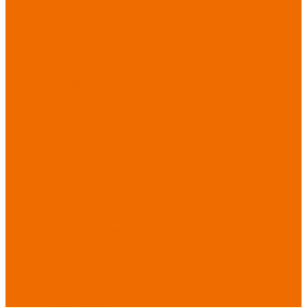
Хозинвентарь
Бытовая химия
Мебель
По отраслям
Лаборатории, НИИ
Медицина
Пищевое
производство
ХоРеКа
Сварочные
работы
Торговля
Дача, сад, огород
Автосервисы
Рыбная
промышленность
Логистика
ЖКХ
Охрана, ЧОП
Водители
Дорожные работы
Промышленность
Сельское хозяйство
Строительство
Тяжелая
промышленность
Акция АВГУСТ
PROFLINE