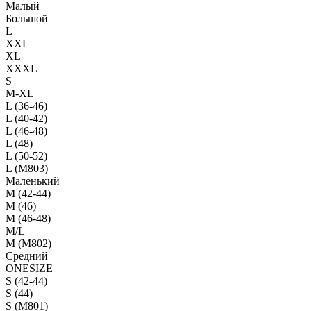
Малый
Большой
L
XXL
XL
XXXL
S
M-XL
L (36-46)
L (40-42)
L (46-48)
L (48)
L (50-52)
L (M803)
Маленький
М (42-44)
M (46)
M (46-48)
M/L
M (M802)
Средний
ONESIZE
S (42-44)
S (44)
S (M801)