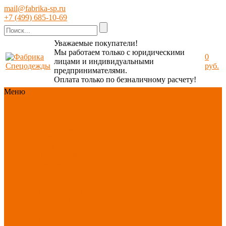
mail@fabrika-sp.ru
+7 (499) 685-10-69
Уважаемые покупатели!
Мы работаем только с юридическими
0
лицами и индивидуальными
руб.
предпринимателями.
Оплата только по безналичному расчету!
Меню
Каталог
Каталог
Новинки
ассортимента
Спецодежда
Спецобувь
СИЗ
Защита рук
Текстиль/Мягкий
инвентарь
Хозтовары/
Инвентарь/Мебель
По отраслям
Акция
АВГУСТ
PROFLINE
Распродажа