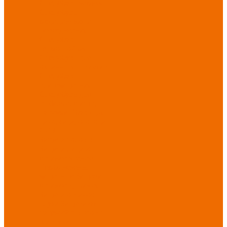
Спецобувь зимняя
Спецобувь
медицинская и
повседневная
Спецобувь
термостойкая
Спецобувь для
охранных структур
Спецобувь
влагозащитная
Спецобувь для
рыбалки, охоты,
туризма
Обувь для
дачи, сада, огорода
СИЗ
Защита головы
Защита лица и
органов зрения
Комбинезоны
защитные
Защита
органов дыхания
Защита органов
слуха
Защита от
падений с высоты
Фартуки,