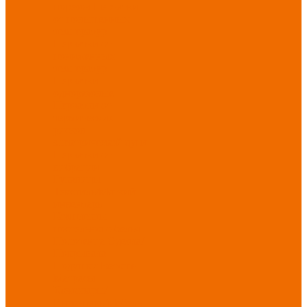
порезов
Перчатки
от повышенных
температур
Перчатки от
пониженных
температур
Перчатки
одноразовые
Перчатки от
термических
рисков
электрической дуги
Перчатки от
вибрации
Рукавицы
Текстиль/Мягкий
инвентарь
Комплекты
постельного белья
Полотенца
Одеяла/
Покрывала
Подушки
Ветошь
Матрасы
Хозтовары/
Инвентарь/Мебель