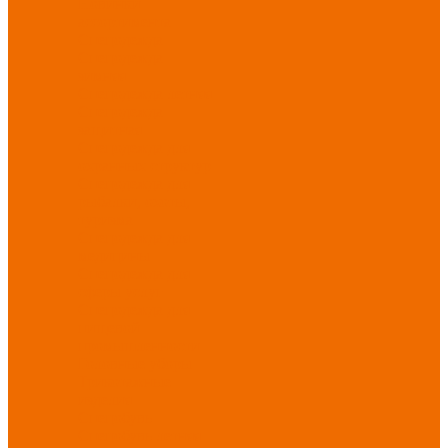
Новинки
ассортимента
Спецодежда
Спецодежда
зимняя
Спецодежда летняя
Спецодежда
защитная
Спецодежда для
охранных структур
Спецодежда для
рыбалки, охоты,
туризма
Спецодежда для
медицины
Спецодежда для
сферы услуг
Спецодежда для
пищевой
промышленности
Головные уборы
Трикотажные
изделия
Спецобувь
Спецобувь летняя