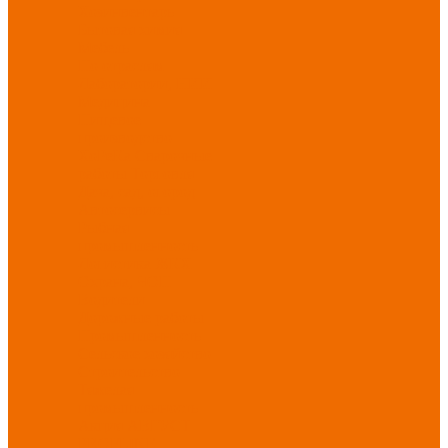
Хозинвентарь
Бытовая химия
Мебель
По отраслям
Лаборатории, НИИ
Медицина
Пищевое
производство
ХоРеКа
Сварочные
работы
Торговля
Дача, сад, огород
Автосервисы
Рыбная
промышленность
Логистика
ЖКХ
Охрана, ЧОП
Водители
Дорожные работы
Промышленность
Сельское хозяйство
Строительство
Тяжелая
промышленность
Акция АВГУСТ
PROFLINE