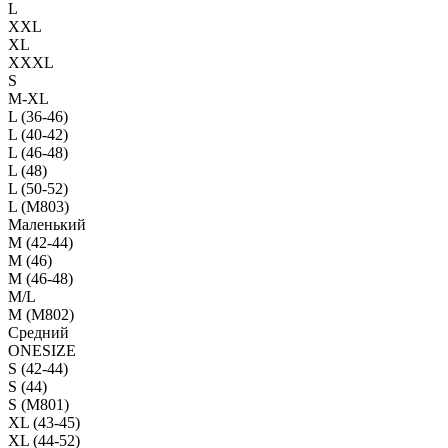
L
XXL
XL
XXXL
S
M-XL
L (36-46)
L (40-42)
L (46-48)
L (48)
L (50-52)
L (M803)
Маленький
М (42-44)
M (46)
M (46-48)
M/L
M (M802)
Средний
ONESIZE
S (42-44)
S (44)
S (M801)
XL (43-45)
XL (44-52)