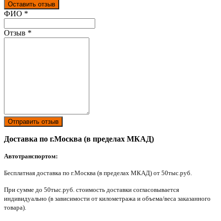
Оставить отзыв
Ваш отзыв был отправлен!
ФИО
*
Отзыв
*
Отправить отзыв
Доставка по г.Москва (в пределах МКАД)
Автотранспортом:
Бесплатная доставка по г.Москва (в пределах МКАД) от 50тыс.руб.
При сумме до 50тыс.руб. стоимость доставки согласовывается
индивидуально (в зависимости от километража и объема/веса заказанного
товара).