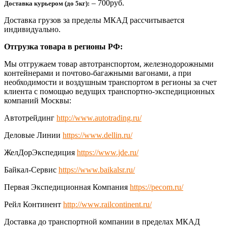
– 700руб.
Доставка курьером (до 5кг):
Доставка грузов за пределы МКАД рассчитывается
индивидуально.
Отгрузка товара в регионы РФ:
Мы отгружаем товар автотранспортом, железнодорожными
контейнерами и почтово-багажными вагонами, а при
необходимости и воздушным транспортом в регионы за счет
клиента с помощью ведущих транспортно-экспедиционных
компаний Москвы:
Автотрейдинг
http://www.autotrading.ru/
Деловые Линии
https://www.dellin.ru/
ЖелДорЭкспедиция
https://www.jde.ru/
Байкал-Сервис
https://www.baikalsr.ru/
Первая Экспедиционная Компания
https://pecom.ru/
Рейл Континент
http://www.railcontinent.ru/
Доставка до транспортной компании в пределах МКАД