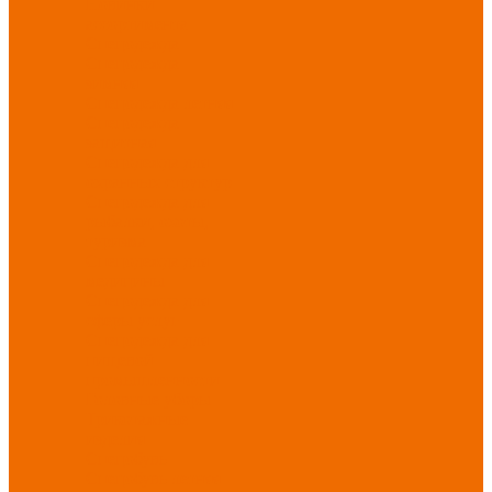
Новинки
ассортимента
Спецодежда
Спецодежда
зимняя
Спецодежда летняя
Спецодежда
защитная
Спецодежда для
охранных структур
Спецодежда для
рыбалки, охоты,
туризма
Спецодежда для
медицины
Спецодежда для
сферы услуг
Спецодежда для
пищевой
промышленности
Головные уборы
Трикотажные
изделия
Спецобувь
Спецобувь летняя