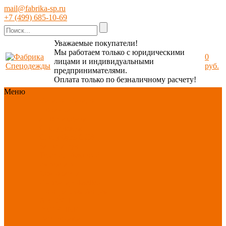
mail@fabrika-sp.ru
+7 (499) 685-10-69
Уважаемые покупатели!
Мы работаем только с юридическими
0
лицами и индивидуальными
руб.
предпринимателями.
Оплата только по безналичному расчету!
Меню
Каталог
Каталог
Новинки
ассортимента
Спецодежда
Спецобувь
СИЗ
Защита рук
Текстиль/Мягкий
инвентарь
Хозтовары/
Инвентарь/Мебель
По отраслям
Акция
АВГУСТ
PROFLINE
Распродажа