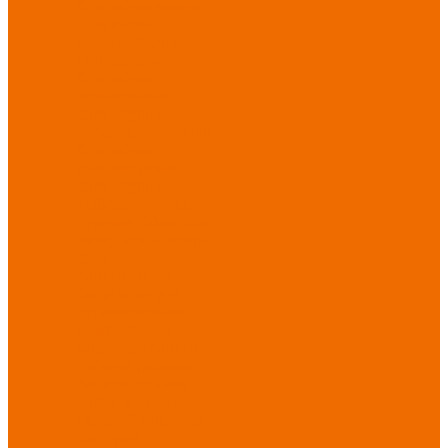
Спецобувь зимняя
Спецобувь
медицинская и
повседневная
Спецобувь
термостойкая
Спецобувь для
охранных структур
Спецобувь
влагозащитная
Спецобувь для
рыбалки, охоты,
туризма
Обувь для
дачи, сада, огорода
СИЗ
Защита головы
Защита лица и
органов зрения
Комбинезоны
защитные
Защита
органов дыхания
Защита органов
слуха
Защита от
падений с высоты
Фартуки,