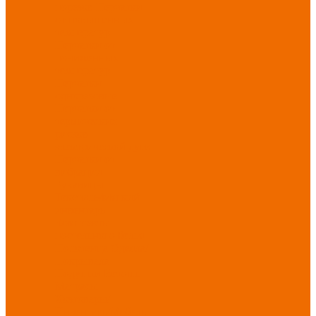
порезов
Перчатки
от повышенных
температур
Перчатки от
пониженных
температур
Перчатки
одноразовые
Перчатки от
термических
рисков
электрической дуги
Перчатки от
вибрации
Рукавицы
Текстиль/Мягкий
инвентарь
Комплекты
постельного белья
Полотенца
Одеяла/
Покрывала
Подушки
Ветошь
Матрасы
Хозтовары/
Инвентарь/Мебель