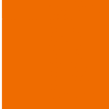
Диэлектрические средства
безопасности
Одноразовые
средства защиты
Защита
Услуг
коленей
Безопасность
Пошив
О компании
О компании
рабочего места
логоти
Защита рук
Нанесе
Перчатки от ударных
воздействий
Перчатки от
механических воздействий
Перчатки масло-
бензостойкие
Перчатки от
химических воздействий
Перчатки от порезов
Перчатки от повышенных
температур
Перчатки от
пониженных температур
Перчатки одноразовые
Перчатки от термических
рисков электрической дуги
Перчатки от вибрации
Рукавицы
Текстиль/Мягкий инвентарь
Комплекты постельного
белья
Полотенца
Одеяла/
Покрывала
Подушки
Ветошь