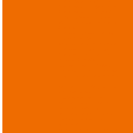
Спецодежда для медицины
Спецодежда для сферы услуг
Спецодежда для пищевой
промышленности
Головные
уборы
Трикотажные изделия
Спецобувь
Спецобувь летняя
Спецобувь
зимняя
Спецобувь
медицинская и повседневная
Спецобувь термостойкая
Спецобувь для охранных
структур
Спецобувь
влагозащитная
Спецобувь
для рыбалки, охоты, туризма
Обувь для дачи, сада, огорода
СИЗ
Защита головы
Защита лица
и органов зрения
Комбинезоны защитные
Защита органов дыхания
Защита органов слуха
Защита от падений с высоты
Фартуки, нарукавники
защитные
Дерматологические средства