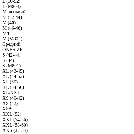
L (50-52)
L (M803)
Маленький
М (42-44)
M (46)
M (46-48)
M/L
M (M802)
Средний
ONESIZE
S (42-44)
S (44)
S (M801)
XL (43-45)
XL (44-52)
XL (50)
XL (54-56)
XL/XXL
XS (40-42)
XS (42)
XS/S
XXL (52)
XXL (54-56)
XXL (58-60)
XXS (32-34)