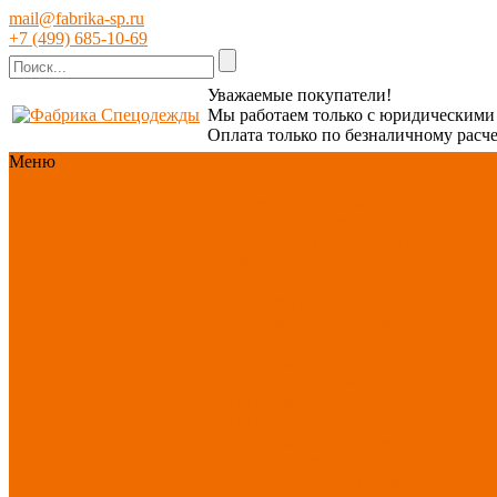
mail@fabrika-sp.ru
+7 (499) 685-10-69
Уважаемые покупатели!
Мы работаем только с юридическим
Оплата только по безналичному расче
Меню
Каталог
Каталог
Новинки ассортимента
Спецодежда
Спецобувь
СИЗ
Защита рук
Текстиль/Мягкий
инвентарь
Хозтовары/
Инвентарь/Мебель
По
отраслям
Акция АВГУСТ
PROFLINE
Распродажа
Новинки ассортимента
Спецодежда
Спецодежда зимняя
Спецодежда летняя
Спецодежда защитная
Спецодежда для охранных
структур
Спецодежда для
рыбалки, охоты, туризма