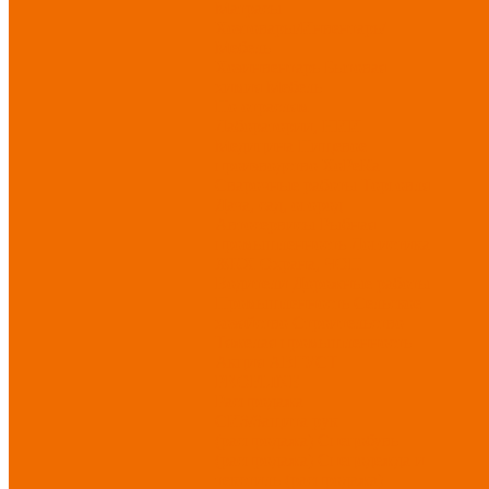
Матрасы
Хозтовары/Инвентарь/
Мебель
Хозинвентарь
Бытовая
химия
Мебель
По отраслям
Лаборатории, НИИ
Медицина
Пищевое
производство
ХоРеКа
Сварочные работы
Торговля
Дача, сад, огород
Автосервисы
Рыбная
промышленность
Логистика
ЖКХ
Охрана, ЧОП
Водители
Дорожные работы
Промышленность
Сельское
хозяйство
Строительство
Тяжелая промышленность
Акция АВГУСТ
PROFLINE
Распродажа
СИЗ/Защита рук
(распродажа)
Спецобувь
(распродажа)
Спецодежда и
текстиль (распродажа)