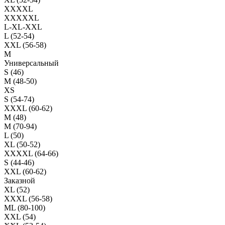
XXXXL
XXXXXL
L-XL-XXL
L (52-54)
XXL (56-58)
M
Универсальный
S (46)
M (48-50)
XS
S (54-74)
XXXL (60-62)
M (48)
M (70-94)
L (50)
XL (50-52)
XXXXL (64-66)
S (44-46)
XXL (60-62)
Заказной
XL (52)
XXXL (56-58)
ML (80-100)
XXL (54)