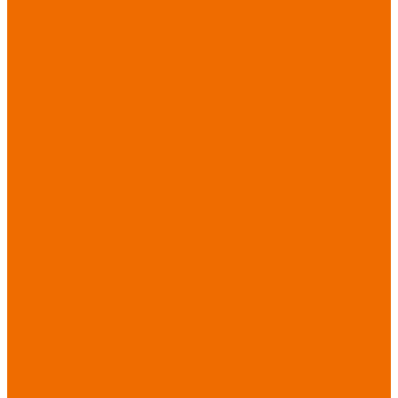
Новинки
ассортимента
Спецодежда
Спецодежда
зимняя
Спецодежда летняя
Спецодежда
защитная
Спецодежда для
охранных структур
Спецодежда для
рыбалки, охоты,
туризма
Спецодежда для
медицины
Спецодежда для
сферы услуг
Спецодежда для
пищевой
промышленности
Головные уборы
Трикотажные
изделия
Спецобувь
Спецобувь летняя