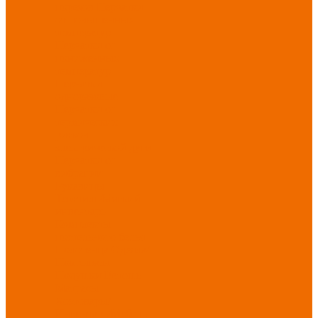
порезов
Перчатки
от повышенных
температур
Перчатки от
пониженных
температур
Перчатки
одноразовые
Перчатки от
термических
рисков
электрической дуги
Перчатки от
вибрации
Рукавицы
Текстиль/Мягкий
инвентарь
Комплекты
постельного белья
Полотенца
Одеяла/
Покрывала
Подушки
Ветошь
Матрасы
Хозтовары/
Инвентарь/Мебель