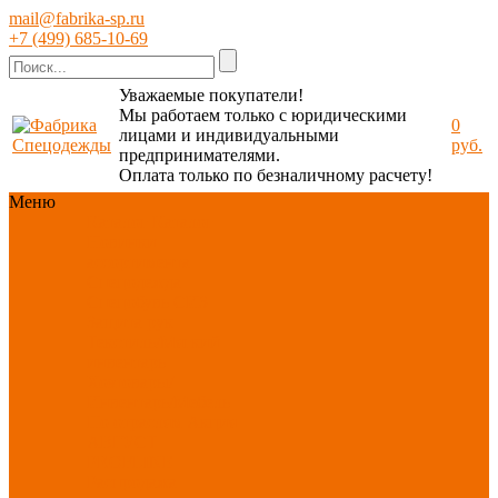
mail@fabrika-sp.ru
+7 (499) 685-10-69
Уважаемые покупатели!
Мы работаем только с юридическими
0
лицами и индивидуальными
руб.
предпринимателями.
Оплата только по безналичному расчету!
Меню
Каталог
Каталог
Новинки
ассортимента
Спецодежда
Спецобувь
СИЗ
Защита рук
Текстиль/Мягкий
инвентарь
Хозтовары/
Инвентарь/Мебель
По отраслям
Акция
АВГУСТ
PROFLINE
Распродажа