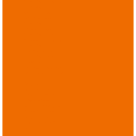
Спецобувь зимняя
Спецобувь
медицинская и
повседневная
Спецобувь
термостойкая
Спецобувь для
охранных структур
Спецобувь
влагозащитная
Спецобувь для
рыбалки, охоты,
туризма
Обувь для
дачи, сада, огорода
СИЗ
Защита головы
Защита лица и
органов зрения
Комбинезоны
защитные
Защита
органов дыхания
Защита органов
слуха
Защита от
падений с высоты
Фартуки,