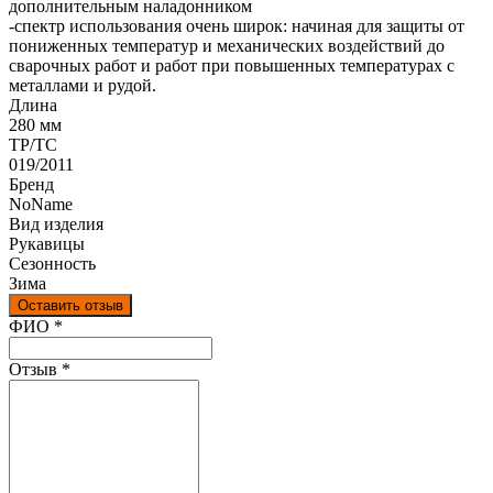
дополнительным наладонником
-спектр использования очень широк: начиная для защиты от
пониженных температур и механических воздействий до
сварочных работ и работ при повышенных температурах с
металлами и рудой.
Длина
280 мм
ТР/ТС
019/2011
Бренд
NoName
Вид изделия
Рукавицы
Сезонность
Зима
Оставить отзыв
Ваш отзыв был отправлен!
ФИО
*
Отзыв
*