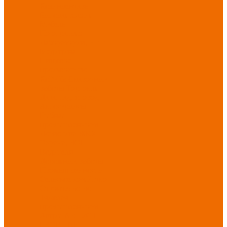
Хозинвентарь
Бытовая химия
Мебель
По отраслям
Лаборатории, НИИ
Медицина
Пищевое
производство
ХоРеКа
Сварочные
работы
Торговля
Дача, сад, огород
Автосервисы
Рыбная
промышленность
Логистика
ЖКХ
Охрана, ЧОП
Водители
Дорожные работы
Промышленность
Сельское хозяйство
Строительство
Тяжелая
промышленность
Акция АВГУСТ
PROFLINE