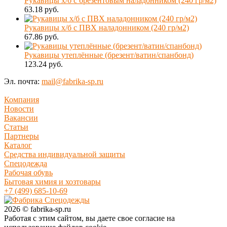
Рукавицы х/б с брезентовым наладонником (240 гр/м2)
63.18 руб.
Рукавицы х/б с ПВХ наладонником (240 гр/м2)
67.86 руб.
Рукавицы утеплённые (брезент/ватин/спанбонд)
123.24 руб.
Эл. почта:
mail@fabrika-sp.ru
Компания
Новости
Вакансии
Статьи
Партнеры
Каталог
Средства индивидуальной защиты
Спецодежда
Рабочая обувь
Бытовая химия и хозтовары
+7 (499) 685-10-69
2026 © fabrika-sp.ru
Работая с этим сайтом, вы даете свое согласие на