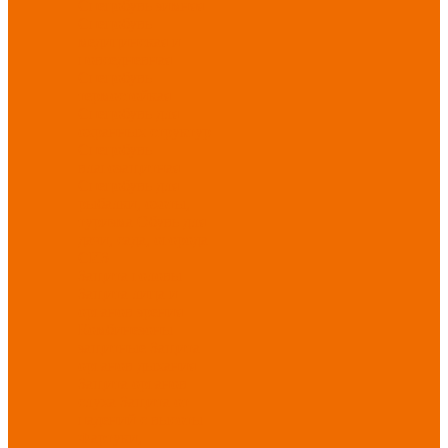
Спецобувь зимняя
Спецобувь
медицинская и
повседневная
Спецобувь
термостойкая
Спецобувь для
охранных структур
Спецобувь
влагозащитная
Спецобувь для
рыбалки, охоты,
туризма
Обувь для
дачи, сада, огорода
СИЗ
Защита головы
Защита лица и
органов зрения
Комбинезоны
защитные
Защита
органов дыхания
Защита органов
слуха
Защита от
падений с высоты
Фартуки,