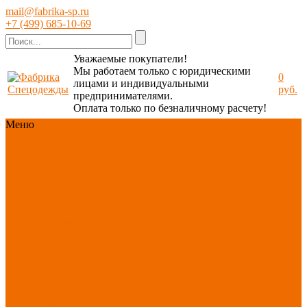
mail@fabrika-sp.ru
+7 (499) 685-10-69
Уважаемые покупатели!
Мы работаем только с юридическими
0
лицами и индивидуальными
руб.
предпринимателями.
Оплата только по безналичному расчету!
Меню
Каталог
Каталог
Новинки
ассортимента
Спецодежда
Спецобувь
СИЗ
Защита рук
Текстиль/Мягкий
инвентарь
Хозтовары/
Инвентарь/Мебель
По отраслям
Акция
АВГУСТ
PROFLINE
Распродажа