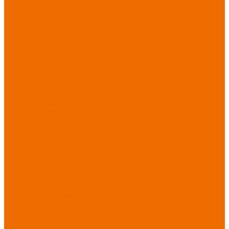
Новинки
ассортимента
Спецодежда
Спецодежда
зимняя
Спецодежда летняя
Спецодежда
защитная
Спецодежда для
охранных структур
Спецодежда для
рыбалки, охоты,
туризма
Спецодежда для
медицины
Спецодежда для
сферы услуг
Спецодежда для
пищевой
промышленности
Головные уборы
Трикотажные
изделия
Спецобувь
Спецобувь летняя