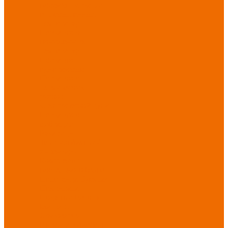
порезов
Перчатки
от повышенных
температур
Перчатки от
пониженных
температур
Перчатки
одноразовые
Перчатки от
термических
рисков
электрической дуги
Перчатки от
вибрации
Рукавицы
Текстиль/Мягкий
инвентарь
Комплекты
постельного белья
Полотенца
Одеяла/
Покрывала
Подушки
Ветошь
Матрасы
Хозтовары/
Инвентарь/Мебель