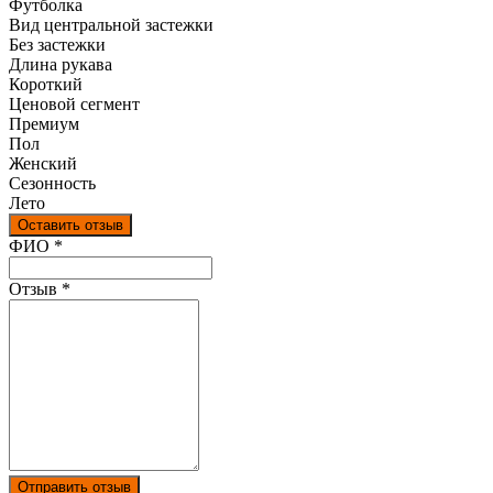
Футболка
Вид центральной застежки
Без застежки
Длина рукава
Короткий
Ценовой сегмент
Премиум
Пол
Женский
Сезонность
Лето
Оставить отзыв
Ваш отзыв был отправлен!
ФИО
*
Отзыв
*
Отправить отзыв