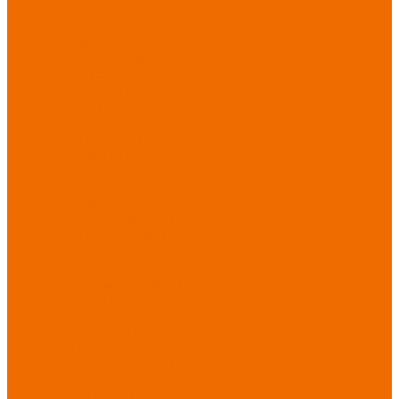
Хозинвентарь
Бытовая химия
Мебель
По отраслям
Лаборатории, НИИ
Медицина
Пищевое
производство
ХоРеКа
Сварочные
работы
Торговля
Дача, сад, огород
Автосервисы
Рыбная
промышленность
Логистика
ЖКХ
Охрана, ЧОП
Водители
Дорожные работы
Промышленность
Сельское хозяйство
Строительство
Тяжелая
промышленность
Акция АВГУСТ
PROFLINE