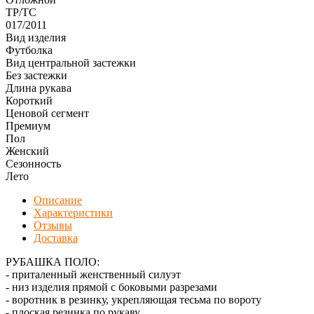
ТР/ТС
017/2011
Вид изделия
Футболка
Вид центральной застежки
Без застежки
Длина рукава
Короткий
Ценовой сегмент
Премиум
Пол
Женский
Сезонность
Лето
Описание
Характеристики
Отзывы
Доставка
РУБАШКА ПОЛО:
- приталенный женственный силуэт
- низ изделия прямой с боковыми разрезами
- воротник в резинку, укрепляющая тесьма по вороту
- плоская резинка по рукаву