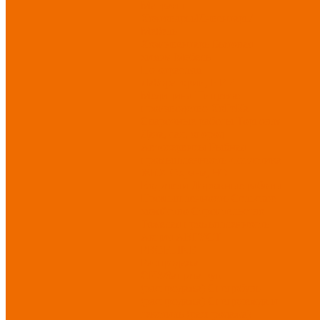
Матрасы
Хозтовары/Инвентарь/
Мебель
Хозинвентарь
Бытовая
химия
Мебель
По отраслям
Лаборатории, НИИ
Медицина
Пищевое
производство
ХоРеКа
Сварочные работы
Торговля
Дача, сад, огород
Автосервисы
Рыбная
промышленность
Логистика
ЖКХ
Охрана, ЧОП
Водители
Дорожные работы
Промышленность
Сельское
хозяйство
Строительство
Тяжелая промышленность
Акция АВГУСТ
PROFLINE
Распродажа
СИЗ/Защита рук
(распродажа)
Спецобувь
(распродажа)
Спецодежда и
текстиль (распродажа)