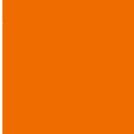
Диэлектрические средства
безопасности
Одноразовые
средства защиты
Защита
Услуг
коленей
Безопасность
Пошив
О компании
О компании
рабочего места
логоти
Защита рук
Нанесе
Перчатки от ударных
воздействий
Перчатки от
механических воздействий
Перчатки масло-
бензостойкие
Перчатки от
химических воздействий
Перчатки от порезов
Перчатки от повышенных
температур
Перчатки от
пониженных температур
Перчатки одноразовые
Перчатки от термических
рисков электрической дуги
Перчатки от вибрации
Рукавицы
Текстиль/Мягкий инвентарь
Комплекты постельного
белья
Полотенца
Одеяла/
Покрывала
Подушки
Ветошь