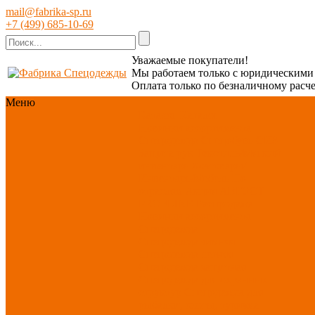
mail@fabrika-sp.ru
+7 (499) 685-10-69
Уважаемые покупатели!
Мы работаем только с юридическим
Оплата только по безналичному расче
Меню
Каталог
Каталог
Новинки ассортимента
Спецодежда
Спецобувь
СИЗ
Защита рук
Текстиль/Мягкий
инвентарь
Хозтовары/
Инвентарь/Мебель
По
отраслям
Акция АВГУСТ
PROFLINE
Распродажа
Новинки ассортимента
Спецодежда
Спецодежда зимняя
Спецодежда летняя
Спецодежда защитная
Спецодежда для охранных
структур
Спецодежда для
рыбалки, охоты, туризма