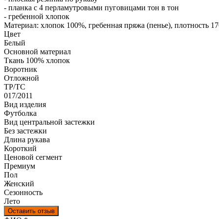
- планка с 4 перламутровыми пуговицами тон в тон
- гребенной хлопок
Материал: хлопок 100%, гребенная пряжа (пенье), плотность 170
Цвет
Белый
Основной материал
Ткань 100% хлопок
Воротник
Отложной
ТР/ТС
017/2011
Вид изделия
Футболка
Вид центральной застежки
Без застежки
Длина рукава
Короткий
Ценовой сегмент
Премиум
Пол
Женский
Сезонность
Лето
Оставить отзыв