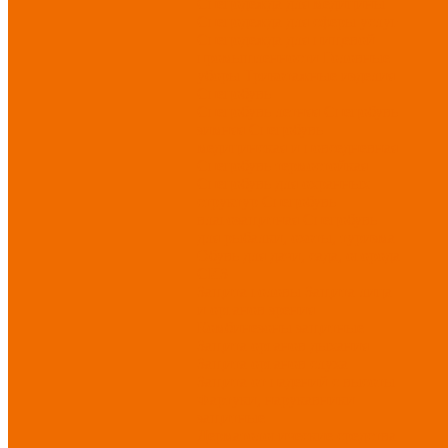
Спецодежда для медицины
Спецодежда для сферы услуг
Спецодежда для пищевой
промышленности
Головные
уборы
Трикотажные изделия
Спецобувь
Спецобувь летняя
Спецобувь
зимняя
Спецобувь
медицинская и повседневная
Спецобувь термостойкая
Спецобувь для охранных
структур
Спецобувь
влагозащитная
Спецобувь
для рыбалки, охоты, туризма
Обувь для дачи, сада, огорода
СИЗ
Защита головы
Защита лица
и органов зрения
Комбинезоны защитные
Защита органов дыхания
Защита органов слуха
Защита от падений с высоты
Фартуки, нарукавники
защитные
Дерматологические средства