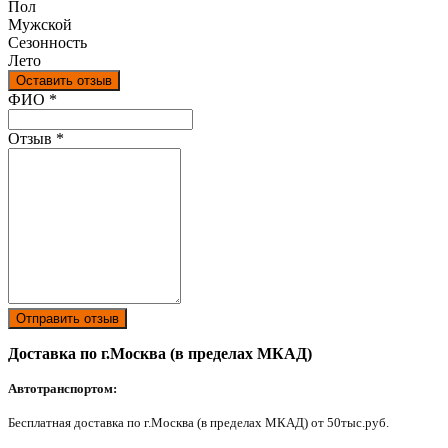
Пол
Мужской
Сезонность
Лето
Оставить отзыв
Ваш отзыв был отправлен!
ФИО
*
Отзыв
*
Отправить отзыв
Доставка по г.Москва (в пределах МКАД)
Автотранспортом:
Бесплатная доставка по г.Москва (в пределах МКАД) от 50тыс.руб.