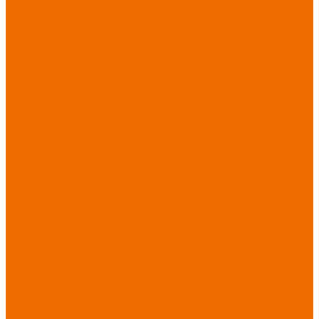
Новинки
ассортимента
Спецодежда
Спецодежда
зимняя
Спецодежда летняя
Спецодежда
защитная
Спецодежда для
охранных структур
Спецодежда для
рыбалки, охоты,
туризма
Спецодежда для
медицины
Спецодежда для
сферы услуг
Спецодежда для
пищевой
промышленности
Головные уборы
Трикотажные
изделия
Спецобувь
Спецобувь летняя