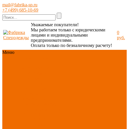
mail@fabrika-sp.ru
+7 (499) 685-10-69
Уважаемые покупатели!
Мы работаем только с юридическими
0
лицами и индивидуальными
руб.
предпринимателями.
Оплата только по безналичному расчету!
Меню
Каталог
Каталог
Новинки
ассортимента
Спецодежда
Спецобувь
СИЗ
Защита рук
Текстиль/Мягкий
инвентарь
Хозтовары/
Инвентарь/Мебель
По отраслям
Акция
АВГУСТ
PROFLINE
Распродажа