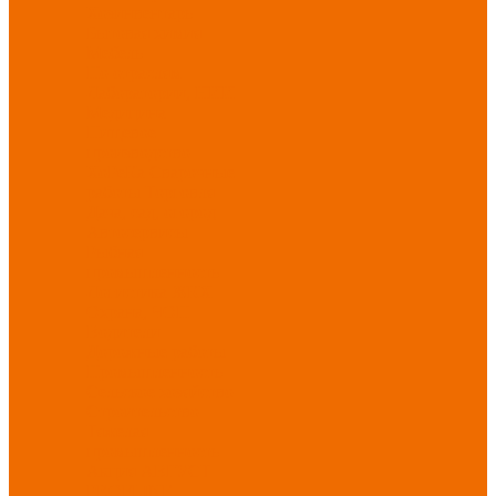
Хозинвентарь
Бытовая химия
Мебель
По отраслям
Лаборатории, НИИ
Медицина
Пищевое
производство
ХоРеКа
Сварочные
работы
Торговля
Дача, сад, огород
Автосервисы
Рыбная
промышленность
Логистика
ЖКХ
Охрана, ЧОП
Водители
Дорожные работы
Промышленность
Сельское хозяйство
Строительство
Тяжелая
промышленность
Акция АВГУСТ
PROFLINE