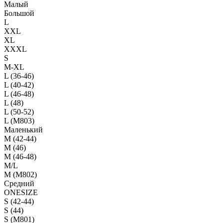
Малый
Большой
L
XXL
XL
XXXL
S
M-XL
L (36-46)
L (40-42)
L (46-48)
L (48)
L (50-52)
L (M803)
Маленький
М (42-44)
M (46)
M (46-48)
M/L
M (M802)
Средний
ONESIZE
S (42-44)
S (44)
S (M801)