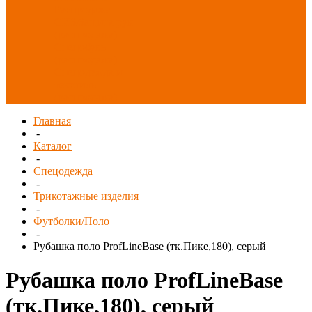
Распродажа
СИЗ/Защита рук
(распродажа)
Спецобувь
(распродажа)
Спецодежда и
текстиль
(распродажа)
Главная
-
Каталог
-
Спецодежда
-
Трикотажные изделия
-
Футболки/Поло
-
Рубашка поло ProfLineBase (тк.Пике,180), серый
Рубашка поло ProfLineBase
(тк.Пике,180), серый