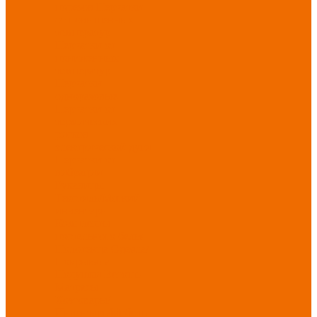
порезов
Перчатки
от повышенных
температур
Перчатки от
пониженных
температур
Перчатки
одноразовые
Перчатки от
термических
рисков
электрической дуги
Перчатки от
вибрации
Рукавицы
Текстиль/Мягкий
инвентарь
Комплекты
постельного белья
Полотенца
Одеяла/
Покрывала
Подушки
Ветошь
Матрасы
Хозтовары/
Инвентарь/Мебель