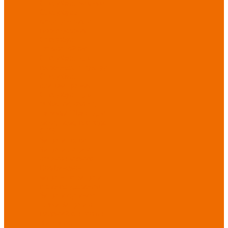
Спецобувь зимняя
Спецобувь
медицинская и
повседневная
Спецобувь
термостойкая
Спецобувь для
охранных структур
Спецобувь
влагозащитная
Спецобувь для
рыбалки, охоты,
туризма
Обувь для
дачи, сада, огорода
СИЗ
Защита головы
Защита лица и
органов зрения
Комбинезоны
защитные
Защита
органов дыхания
Защита органов
слуха
Защита от
падений с высоты
Фартуки,