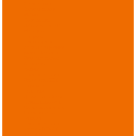
Хозинвентарь
Бытовая химия
Мебель
По отраслям
Лаборатории, НИИ
Медицина
Пищевое
производство
ХоРеКа
Сварочные
работы
Торговля
Дача, сад, огород
Автосервисы
Рыбная
промышленность
Логистика
ЖКХ
Охрана, ЧОП
Водители
Дорожные работы
Промышленность
Сельское хозяйство
Строительство
Тяжелая
промышленность
Акция АВГУСТ
PROFLINE