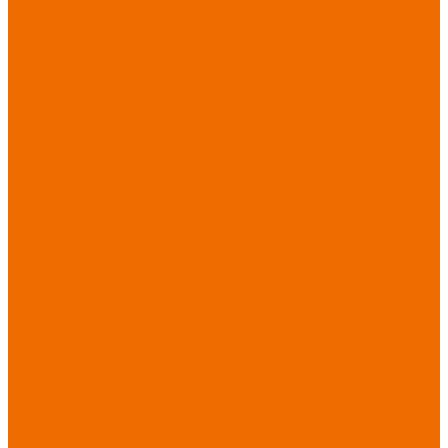
Спецобувь зимняя
Спецобувь
медицинская и
повседневная
Спецобувь
термостойкая
Спецобувь для
охранных структур
Спецобувь
влагозащитная
Спецобувь для
рыбалки, охоты,
туризма
Обувь для
дачи, сада, огорода
СИЗ
Защита головы
Защита лица и
органов зрения
Комбинезоны
защитные
Защита
органов дыхания
Защита органов
слуха
Защита от
падений с высоты
Фартуки,