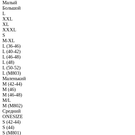
Малый
Большой
L
XXL
XL
XXXL
S
M-XL
L (36-46)
L (40-42)
L (46-48)
L (48)
L (50-52)
L (M803)
Маленький
М (42-44)
M (46)
M (46-48)
M/L
M (M802)
Средний
ONESIZE
S (42-44)
S (44)
S (M801)