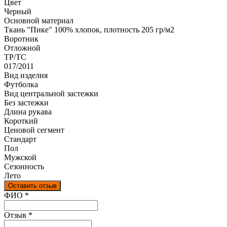
Цвет
Черный
Основной материал
Ткань "Пике" 100% хлопок, плотность 205 гр/м2
Воротник
Отложной
ТР/ТС
017/2011
Вид изделия
Футболка
Вид центральной застежки
Без застежки
Длина рукава
Короткий
Ценовой сегмент
Стандарт
Пол
Мужской
Сезонность
Лето
Оставить отзыв
Ваш отзыв был отправлен!
ФИО
*
Отзыв
*