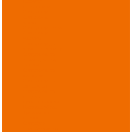
Новинки
ассортимента
Спецодежда
Спецодежда
зимняя
Спецодежда летняя
Спецодежда
защитная
Спецодежда для
охранных структур
Спецодежда для
рыбалки, охоты,
туризма
Спецодежда для
медицины
Спецодежда для
сферы услуг
Спецодежда для
пищевой
промышленности
Головные уборы
Трикотажные
изделия
Спецобувь
Спецобувь летняя