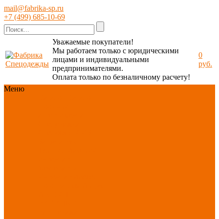
mail@fabrika-sp.ru
+7 (499) 685-10-69
Уважаемые покупатели!
Мы работаем только с юридическими
0
лицами и индивидуальными
руб.
предпринимателями.
Оплата только по безналичному расчету!
Меню
Каталог
Каталог
Новинки
ассортимента
Спецодежда
Спецобувь
СИЗ
Защита рук
Текстиль/Мягкий
инвентарь
Хозтовары/
Инвентарь/Мебель
По отраслям
Акция
АВГУСТ
PROFLINE
Распродажа