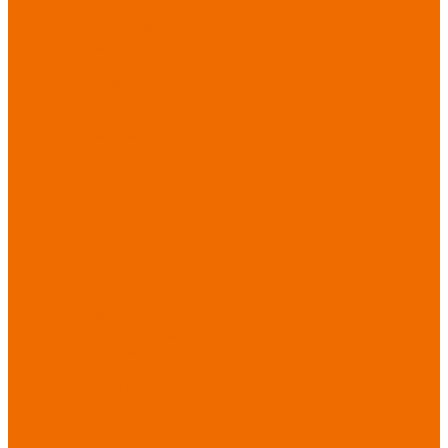
порезов
Перчатки
от повышенных
температур
Перчатки от
пониженных
температур
Перчатки
одноразовые
Перчатки от
термических
рисков
электрической дуги
Перчатки от
вибрации
Рукавицы
Текстиль/Мягкий
инвентарь
Комплекты
постельного белья
Полотенца
Одеяла/
Покрывала
Подушки
Ветошь
Матрасы
Хозтовары/
Инвентарь/Мебель