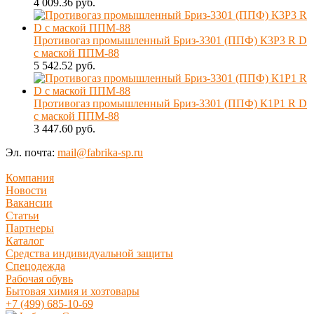
4 009.36 руб.
Противогаз промышленный Бриз-3301 (ППФ) К3Р3 R D
с маской ППМ-88
5 542.52 руб.
Противогаз промышленный Бриз-3301 (ППФ) К1Р1 R D
с маской ППМ-88
3 447.60 руб.
Эл. почта:
mail@fabrika-sp.ru
Компания
Новости
Вакансии
Статьи
Партнеры
Каталог
Средства индивидуальной защиты
Спецодежда
Рабочая обувь
Бытовая химия и хозтовары
+7 (499) 685-10-69