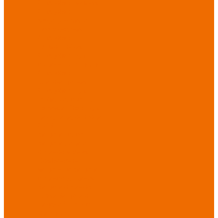
Спецобувь зимняя
Спецобувь
медицинская и
повседневная
Спецобувь
термостойкая
Спецобувь для
охранных структур
Спецобувь
влагозащитная
Спецобувь для
рыбалки, охоты,
туризма
Обувь для
дачи, сада, огорода
СИЗ
Защита головы
Защита лица и
органов зрения
Комбинезоны
защитные
Защита
органов дыхания
Защита органов
слуха
Защита от
падений с высоты
Фартуки,