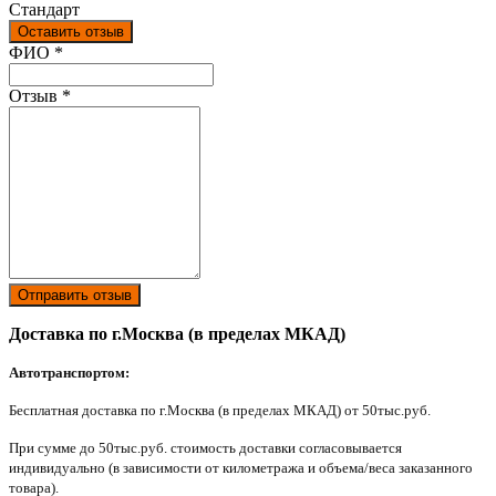
Стандарт
Оставить отзыв
Ваш отзыв был отправлен!
ФИО
*
Отзыв
*
Отправить отзыв
Доставка по г.Москва (в пределах МКАД)
Автотранспортом:
Бесплатная доставка по г.Москва (в пределах МКАД) от 50тыс.руб.
При сумме до 50тыс.руб. стоимость доставки согласовывается
индивидуально (в зависимости от километража и объема/веса заказанного
товара).