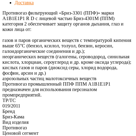
Доставка
Противогаз фильтрующий «Бриз-3301 (ППФ)» марки
A1B1E1P1 R D с лицевой частью Бриз-4301М (ППМ)
категория 2 обеспечивает защиту органов дыхания, глаз и
кожи лица от:
газов и паров органических веществ с температурой кипения
выше 65°С (бензол, ксилол, толуол, бензин, керосин,
галоидорганические соединения и др.);
неорганических веществ (галогены, сероводород, синильная
кислота, хлорциан, сероуглерод и др. кроме оксида углерода);
кислых газов и паров (диоксид серы, хлорид водорода,
фосфин, арсин и др.)
аэрозольных частиц малотоксичных веществ
Противогаз промышленный ППФ ППМ А1В1Е1Р1
предназначен для использования персоналом
промпредприятий.
ТР/ТС
019/2011
Бренд
Бриз-Кама
Вид изделия
Противогаз
Ценовой сегмент