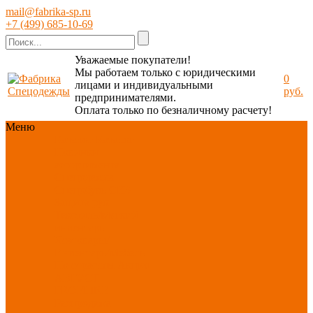
mail@fabrika-sp.ru
+7 (499) 685-10-69
Уважаемые покупатели!
Мы работаем только с юридическими
0
лицами и индивидуальными
руб.
предпринимателями.
Оплата только по безналичному расчету!
Меню
Каталог
Каталог
Новинки
ассортимента
Спецодежда
Спецобувь
СИЗ
Защита рук
Текстиль/Мягкий
инвентарь
Хозтовары/
Инвентарь/Мебель
По отраслям
Акция
АВГУСТ
PROFLINE
Распродажа