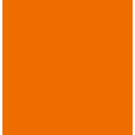
Новинки
ассортимента
Спецодежда
Спецодежда
зимняя
Спецодежда летняя
Спецодежда
защитная
Спецодежда для
охранных структур
Спецодежда для
рыбалки, охоты,
туризма
Спецодежда для
медицины
Спецодежда для
сферы услуг
Спецодежда для
пищевой
промышленности
Головные уборы
Трикотажные
изделия
Спецобувь
Спецобувь летняя