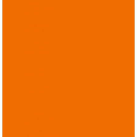
порезов
Перчатки
от повышенных
температур
Перчатки от
пониженных
температур
Перчатки
одноразовые
Перчатки от
термических
рисков
электрической дуги
Перчатки от
вибрации
Рукавицы
Текстиль/Мягкий
инвентарь
Комплекты
постельного белья
Полотенца
Одеяла/
Покрывала
Подушки
Ветошь
Матрасы
Хозтовары/
Инвентарь/Мебель