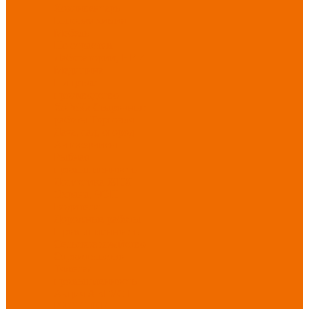
Хозинвентарь
Бытовая химия
Мебель
По отраслям
Лаборатории, НИИ
Медицина
Пищевое
производство
ХоРеКа
Сварочные
работы
Торговля
Дача, сад, огород
Автосервисы
Рыбная
промышленность
Логистика
ЖКХ
Охрана, ЧОП
Водители
Дорожные работы
Промышленность
Сельское хозяйство
Строительство
Тяжелая
промышленность
Акция АВГУСТ
PROFLINE