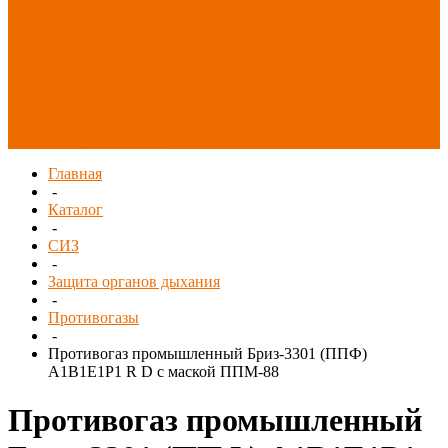
Распродажа
СИЗ/Защита рук
(распродажа)
Спецобувь
(распродажа)
Спецодежда и
текстиль
(распродажа)
Главная
-
Каталог
-
СИЗ
-
Защита органов дыхания
-
Противогазы
-
Противогаз промышленный Бриз-3301 (ППФ)
А1В1Е1Р1 R D с маской ППМ-88
Противогаз промышленный