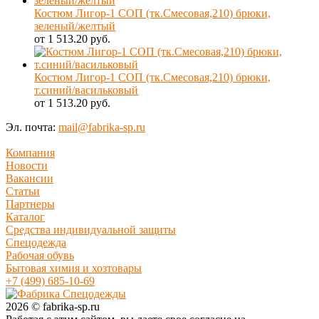
Костюм Лигор-1 СОП (тк.Смесовая,210) брюки,
зеленый/желтый
от 1 513.20 руб.
Костюм Лигор-1 СОП (тк.Смесовая,210) брюки,
т.синий/васильковый
от 1 513.20 руб.
Эл. почта:
mail@fabrika-sp.ru
Компания
Новости
Вакансии
Статьи
Партнеры
Каталог
Средства индивидуальной защиты
Спецодежда
Рабочая обувь
Бытовая химия и хозтовары
+7 (499) 685-10-69
2026 © fabrika-sp.ru