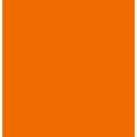
Спецобувь зимняя
Спецобувь
медицинская и
повседневная
Спецобувь
термостойкая
Спецобувь для
охранных структур
Спецобувь
влагозащитная
Спецобувь для
рыбалки, охоты,
туризма
Обувь для
дачи, сада, огорода
СИЗ
Защита головы
Защита лица и
органов зрения
Комбинезоны
защитные
Защита
органов дыхания
Защита органов
слуха
Защита от
падений с высоты
Фартуки,