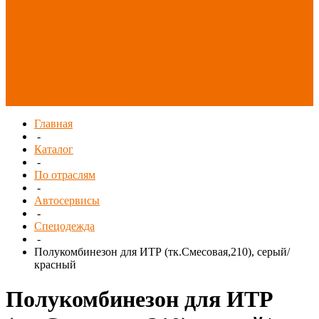
Распродажа
СИЗ/Защита рук
(распродажа)
Спецобувь
(распродажа)
Спецодежда и
текстиль
(распродажа)
Главная
-
Каталог
-
По отраслям
-
Автосервисы
-
Спецодежда
-
Полукомбинезон для ИТР (тк.Смесовая,210), серый/
красный
Полукомбинезон для ИТР