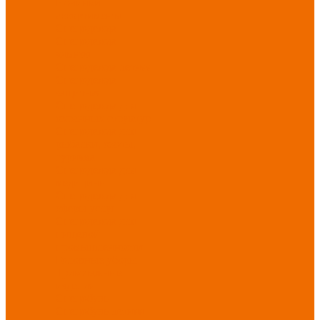
Новинки
ассортимента
Спецодежда
Спецодежда
зимняя
Спецодежда летняя
Спецодежда
защитная
Спецодежда для
охранных структур
Спецодежда для
рыбалки, охоты,
туризма
Спецодежда для
медицины
Спецодежда для
сферы услуг
Спецодежда для
пищевой
промышленности
Головные уборы
Трикотажные
изделия
Спецобувь
Спецобувь летняя