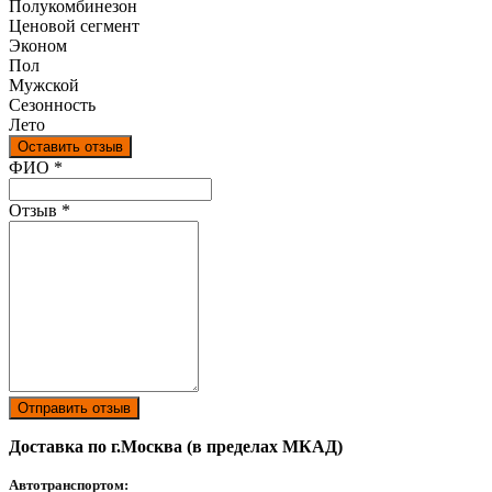
Полукомбинезон
Ценовой сегмент
Эконом
Пол
Мужской
Сезонность
Лето
Оставить отзыв
Ваш отзыв был отправлен!
ФИО
*
Отзыв
*
Отправить отзыв
Доставка по г.Москва (в пределах МКАД)
Автотранспортом: