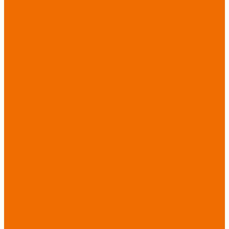
порезов
Перчатки
от повышенных
температур
Перчатки от
пониженных
температур
Перчатки
одноразовые
Перчатки от
термических
рисков
электрической дуги
Перчатки от
вибрации
Рукавицы
Текстиль/Мягкий
инвентарь
Комплекты
постельного белья
Полотенца
Одеяла/
Покрывала
Подушки
Ветошь
Матрасы
Хозтовары/
Инвентарь/Мебель