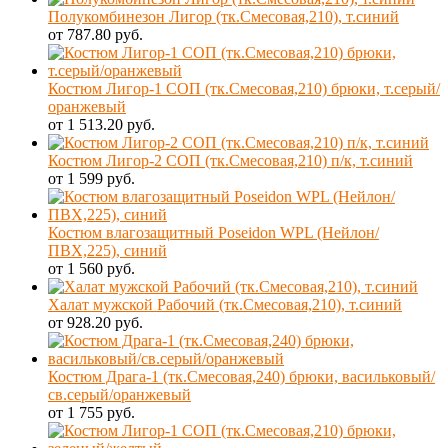
Полукомбинезон Лигор (тк.Смесовая,210), т.синий
от 787.80 руб.
Костюм Лигор-1 СОП (тк.Смесовая,210) брюки, т.серый/
оранжевый
от 1 513.20 руб.
Костюм Лигор-2 СОП (тк.Смесовая,210) п/к, т.синий
от 1 599 руб.
Костюм влагозащитный Poseidon WPL (Нейлон/
ПВХ,225), синий
от 1 560 руб.
Халат мужской Рабочий (тк.Смесовая,210), т.синий
от 928.20 руб.
Костюм Драга-1 (тк.Смесовая,240) брюки, васильковый/
св.серый/оранжевый
от 1 755 руб.