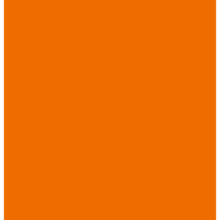
Хозинвентарь
Бытовая химия
Мебель
По отраслям
Лаборатории, НИИ
Медицина
Пищевое
производство
ХоРеКа
Сварочные
работы
Торговля
Дача, сад, огород
Автосервисы
Рыбная
промышленность
Логистика
ЖКХ
Охрана, ЧОП
Водители
Дорожные работы
Промышленность
Сельское хозяйство
Строительство
Тяжелая
промышленность
Акция АВГУСТ
PROFLINE