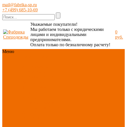
mail@fabrika-sp.ru
+7 (499) 685-10-69
Уважаемые покупатели!
Мы работаем только с юридическими
0
лицами и индивидуальными
руб.
предпринимателями.
Оплата только по безналичному расчету!
Меню
Каталог
Каталог
Новинки
ассортимента
Спецодежда
Спецобувь
СИЗ
Защита рук
Текстиль/Мягкий
инвентарь
Хозтовары/
Инвентарь/Мебель
По отраслям
Акция
АВГУСТ
PROFLINE
Распродажа