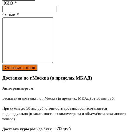
Ваш отзыв был отправлен!
ФИО
*
Отзыв
*
Отправить отзыв
Доставка по г.Москва (в пределах МКАД)
Автотранспортом:
Бесплатная доставка по г.Москва (в пределах МКАД) от 50тыс.руб.
При сумме до 50тыс.руб. стоимость доставки согласовывается
индивидуально (в зависимости от километража и объема/веса заказанного
товара).
– 700руб.
Доставка курьером (до 5кг):