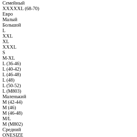
Семейный
XXXXXL (68-70)
Евро
Малый
Большой
L
XXL
XL
XXXL
S
M-XL
L (36-46)
L (40-42)
L (46-48)
L (48)
L (50-52)
L (M803)
Маленький
М (42-44)
M (46)
M (46-48)
M/L
M (M802)
Средний
ONESIZE