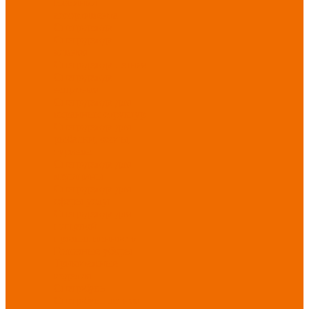
Новинки
ассортимента
Спецодежда
Спецодежда
зимняя
Спецодежда летняя
Спецодежда
защитная
Спецодежда для
охранных структур
Спецодежда для
рыбалки, охоты,
туризма
Спецодежда для
медицины
Спецодежда для
сферы услуг
Спецодежда для
пищевой
промышленности
Головные уборы
Трикотажные
изделия
Спецобувь
Спецобувь летняя