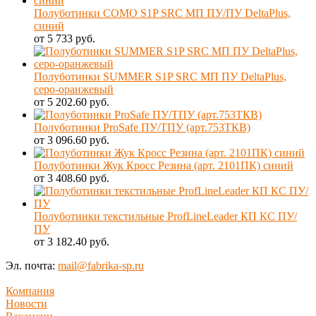
Полуботинки COMO S1P SRC МП ПУ/ПУ DeltaPlus,
синий
от 5 733 руб.
Полуботинки SUMMER S1P SRC МП ПУ DeltaPlus,
серо-оранжевый
от 5 202.60 руб.
Полуботинки ProSafe ПУ/ТПУ (арт.753ТКВ)
от 3 096.60 руб.
Полуботинки Жук Кросс Резина (арт. 2101ПК) синий
от 3 408.60 руб.
Полуботинки текстильные ProfLineLeader КП КС ПУ/
ПУ
от 3 182.40 руб.
Эл. почта:
mail@fabrika-sp.ru
Компания
Новости