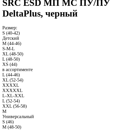
SRC ESD МП МС ПУ/ПУ
DeltaPlus, черный
Размер:
S (40-42)
Детский
M (44-46)
S-M-L
XL (48-50)
L (48-50)
XS (44)
в ассортименте
L (44-46)
XL (52-54)
XXXXL
XXXXXL
L-XL-XXL
L (52-54)
XXL (56-58)
M
Универсальный
S (46)
M (48-50)