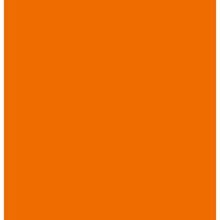
порезов
Перчатки
от повышенных
температур
Перчатки от
пониженных
температур
Перчатки
одноразовые
Перчатки от
термических
рисков
электрической дуги
Перчатки от
вибрации
Рукавицы
Текстиль/Мягкий
инвентарь
Комплекты
постельного белья
Полотенца
Одеяла/
Покрывала
Подушки
Ветошь
Матрасы
Хозтовары/
Инвентарь/Мебель