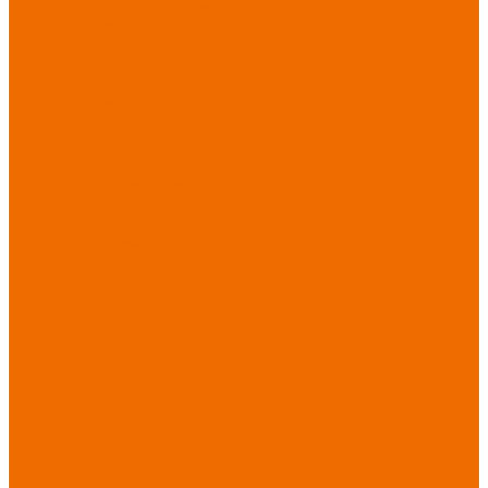
Спецобувь зимняя
Спецобувь
медицинская и
повседневная
Спецобувь
термостойкая
Спецобувь для
охранных структур
Спецобувь
влагозащитная
Спецобувь для
рыбалки, охоты,
туризма
Обувь для
дачи, сада, огорода
СИЗ
Защита головы
Защита лица и
органов зрения
Комбинезоны
защитные
Защита
органов дыхания
Защита органов
слуха
Защита от
падений с высоты
Фартуки,