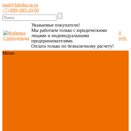
mail@fabrika-sp.ru
+7 (499) 685-10-69
Уважаемые покупатели!
Мы работаем только с юридическими
0
лицами и индивидуальными
руб.
предпринимателями.
Оплата только по безналичному расчету!
Меню
Каталог
Каталог
Новинки
ассортимента
Спецодежда
Спецобувь
СИЗ
Защита рук
Текстиль/Мягкий
инвентарь
Хозтовары/
Инвентарь/Мебель
По отраслям
Акция
АВГУСТ
PROFLINE
Распродажа