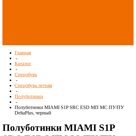
Распродажа
СИЗ/Защита рук
(распродажа)
Спецобувь
(распродажа)
Спецодежда и
текстиль
(распродажа)
Главная
-
Каталог
-
Спецобувь
-
Спецобувь летняя
-
Полуботинки
-
Полуботинки MIAMI S1P SRC ESD МП МС ПУ/ПУ
DeltaPlus, черный
Полуботинки MIAMI S1P