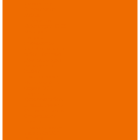
Хозинвентарь
Бытовая химия
Мебель
По отраслям
Лаборатории, НИИ
Медицина
Пищевое
производство
ХоРеКа
Сварочные
работы
Торговля
Дача, сад, огород
Автосервисы
Рыбная
промышленность
Логистика
ЖКХ
Охрана, ЧОП
Водители
Дорожные работы
Промышленность
Сельское хозяйство
Строительство
Тяжелая
промышленность
Акция АВГУСТ
PROFLINE