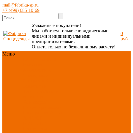
mail@fabrika-sp.ru
+7 (499) 685-10-69
Уважаемые покупатели!
Мы работаем только с юридическими
0
лицами и индивидуальными
руб.
предпринимателями.
Оплата только по безналичному расчету!
Меню
Каталог
Каталог
Новинки
ассортимента
Спецодежда
Спецобувь
СИЗ
Защита рук
Текстиль/Мягкий
инвентарь
Хозтовары/
Инвентарь/Мебель
По отраслям
Акция
АВГУСТ
PROFLINE
Распродажа