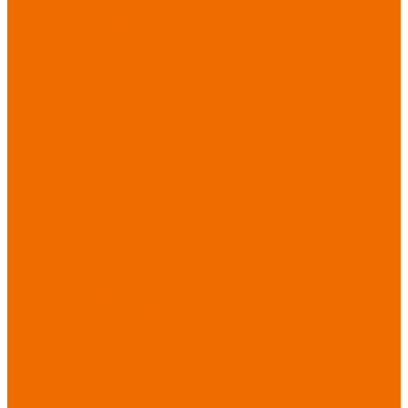
Новинки
ассортимента
Спецодежда
Спецодежда
зимняя
Спецодежда летняя
Спецодежда
защитная
Спецодежда для
охранных структур
Спецодежда для
рыбалки, охоты,
туризма
Спецодежда для
медицины
Спецодежда для
сферы услуг
Спецодежда для
пищевой
промышленности
Головные уборы
Трикотажные
изделия
Спецобувь
Спецобувь летняя