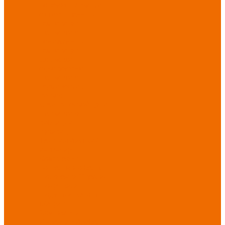
порезов
Перчатки
от повышенных
температур
Перчатки от
пониженных
температур
Перчатки
одноразовые
Перчатки от
термических
рисков
электрической дуги
Перчатки от
вибрации
Рукавицы
Текстиль/Мягкий
инвентарь
Комплекты
постельного белья
Полотенца
Одеяла/
Покрывала
Подушки
Ветошь
Матрасы
Хозтовары/
Инвентарь/Мебель