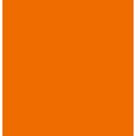
Спецобувь зимняя
Спецобувь
медицинская и
повседневная
Спецобувь
термостойкая
Спецобувь для
охранных структур
Спецобувь
влагозащитная
Спецобувь для
рыбалки, охоты,
туризма
Обувь для
дачи, сада, огорода
СИЗ
Защита головы
Защита лица и
органов зрения
Комбинезоны
защитные
Защита
органов дыхания
Защита органов
слуха
Защита от
падений с высоты
Фартуки,