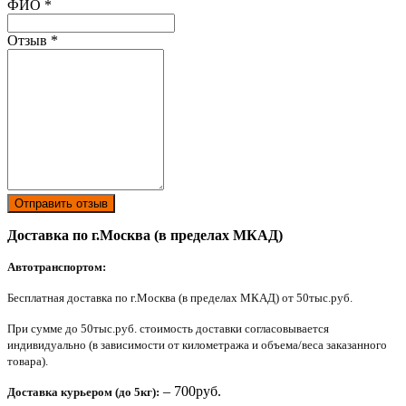
Ваш отзыв был отправлен!
ФИО
*
Отзыв
*
Отправить отзыв
Доставка по г.Москва (в пределах МКАД)
Автотранспортом:
Бесплатная доставка по г.Москва (в пределах МКАД) от 50тыс.руб.
При сумме до 50тыс.руб. стоимость доставки согласовывается
индивидуально (в зависимости от километража и объема/веса заказанного
товара).
– 700руб.
Доставка курьером (до 5кг):