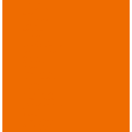
Хозинвентарь
Бытовая химия
Мебель
По отраслям
Лаборатории, НИИ
Медицина
Пищевое
производство
ХоРеКа
Сварочные
работы
Торговля
Дача, сад, огород
Автосервисы
Рыбная
промышленность
Логистика
ЖКХ
Охрана, ЧОП
Водители
Дорожные работы
Промышленность
Сельское хозяйство
Строительство
Тяжелая
промышленность
Акция АВГУСТ
PROFLINE