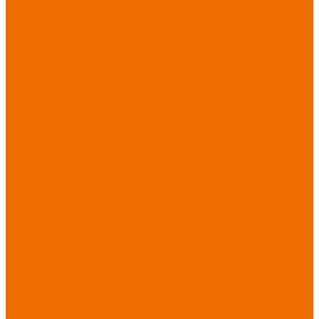
Новинки
ассортимента
Спецодежда
Спецодежда
зимняя
Спецодежда летняя
Спецодежда
защитная
Спецодежда для
охранных структур
Спецодежда для
рыбалки, охоты,
туризма
Спецодежда для
медицины
Спецодежда для
сферы услуг
Спецодежда для
пищевой
промышленности
Головные уборы
Трикотажные
изделия
Спецобувь
Спецобувь летняя