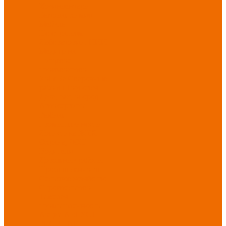
Хозинвентарь
Бытовая химия
Мебель
По отраслям
Лаборатории, НИИ
Медицина
Пищевое
производство
ХоРеКа
Сварочные
работы
Торговля
Дача, сад, огород
Автосервисы
Рыбная
промышленность
Логистика
ЖКХ
Охрана, ЧОП
Водители
Дорожные работы
Промышленность
Сельское хозяйство
Строительство
Тяжелая
промышленность
Акция АВГУСТ
PROFLINE