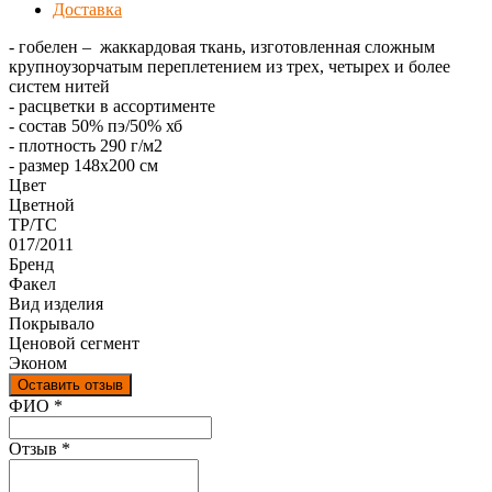
Доставка
- гобелен – жаккардовая ткань, изготовленная сложным
крупноузорчатым переплетением из трех, четырех и более
систем нитей
- расцветки в ассортименте
- состав 50% пэ/50% хб
- плотность 290 г/м2
- размер 148х200 см
Цвет
Цветной
ТР/ТС
017/2011
Бренд
Факел
Вид изделия
Покрывало
Ценовой сегмент
Эконом
Оставить отзыв
Ваш отзыв был отправлен!
ФИО
*
Отзыв
*