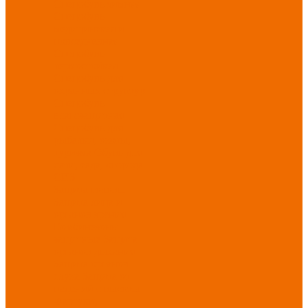
Спецобувь зимняя
Спецобувь
медицинская и
повседневная
Спецобувь
термостойкая
Спецобувь для
охранных структур
Спецобувь
влагозащитная
Спецобувь для
рыбалки, охоты,
туризма
Обувь для
дачи, сада, огорода
СИЗ
Защита головы
Защита лица и
органов зрения
Комбинезоны
защитные
Защита
органов дыхания
Защита органов
слуха
Защита от
падений с высоты
Фартуки,