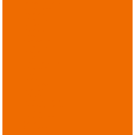
порезов
Перчатки
от повышенных
температур
Перчатки от
пониженных
температур
Перчатки
одноразовые
Перчатки от
термических
рисков
электрической дуги
Перчатки от
вибрации
Рукавицы
Текстиль/Мягкий
инвентарь
Комплекты
постельного белья
Полотенца
Одеяла/
Покрывала
Подушки
Ветошь
Матрасы
Хозтовары/
Инвентарь/Мебель