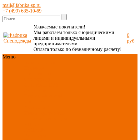
mail@fabrika-sp.ru
+7 (499) 685-10-69
Уважаемые покупатели!
Мы работаем только с юридическими
0
лицами и индивидуальными
руб.
предпринимателями.
Оплата только по безналичному расчету!
Меню
Каталог
Каталог
Новинки
ассортимента
Спецодежда
Спецобувь
СИЗ
Защита рук
Текстиль/Мягкий
инвентарь
Хозтовары/
Инвентарь/Мебель
По отраслям
Акция
АВГУСТ
PROFLINE
Распродажа