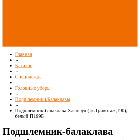
Распродажа
СИЗ/Защита рук
(распродажа)
Спецобувь
(распродажа)
Спецодежда и
текстиль
(распродажа)
Главная
-
Каталог
-
Спецодежда
-
Головные уборы
-
Подшлемники/Балаклавы
-
Подшлемник-балаклава Хаспфуд (тк.Трикотаж,190),
белый П199Б
Подшлемник-балаклава