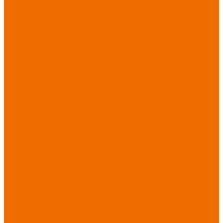
Хозинвентарь
Бытовая химия
Мебель
По отраслям
Лаборатории, НИИ
Медицина
Пищевое
производство
ХоРеКа
Сварочные
работы
Торговля
Дача, сад, огород
Автосервисы
Рыбная
промышленность
Логистика
ЖКХ
Охрана, ЧОП
Водители
Дорожные работы
Промышленность
Сельское хозяйство
Строительство
Тяжелая
промышленность
Акция АВГУСТ
PROFLINE