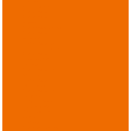
Новинки
ассортимента
Спецодежда
Спецодежда
зимняя
Спецодежда летняя
Спецодежда
защитная
Спецодежда для
охранных структур
Спецодежда для
рыбалки, охоты,
туризма
Спецодежда для
медицины
Спецодежда для
сферы услуг
Спецодежда для
пищевой
промышленности
Головные уборы
Трикотажные
изделия
Спецобувь
Спецобувь летняя