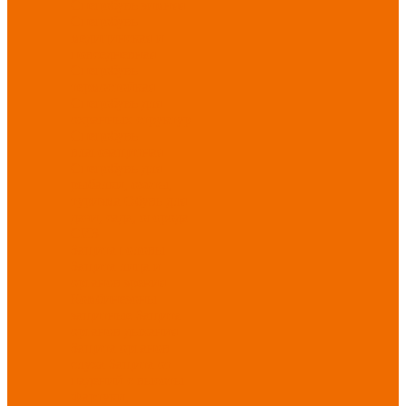
Спецобувь зимняя
Спецобувь
медицинская и
повседневная
Спецобувь
термостойкая
Спецобувь для
охранных структур
Спецобувь
влагозащитная
Спецобувь для
рыбалки, охоты,
туризма
Обувь для
дачи, сада, огорода
СИЗ
Защита головы
Защита лица и
органов зрения
Комбинезоны
защитные
Защита
органов дыхания
Защита органов
слуха
Защита от
падений с высоты
Фартуки,