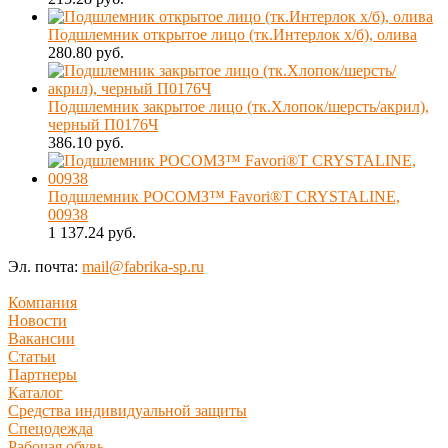
Подшлемник открытое лицо (тк.Интерлок х/б), олива
280.80 руб.
Подшлемник закрытое лицо (тк.Хлопок/шерсть/акрил),
черный П0176Ч
386.10 руб.
Подшлемник РОСОМЗ™ Favori®T CRYSTALINE,
00938
1 137.24 руб.
Эл. почта:
mail@fabrika-sp.ru
Компания
Новости
Вакансии
Статьи
Партнеры
Каталог
Средства индивидуальной защиты
Спецодежда
Рабочая обувь