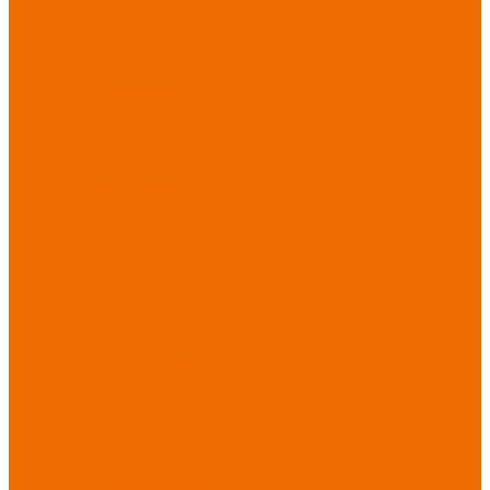
порезов
Перчатки
от повышенных
температур
Перчатки от
пониженных
температур
Перчатки
одноразовые
Перчатки от
термических
рисков
электрической дуги
Перчатки от
вибрации
Рукавицы
Текстиль/Мягкий
инвентарь
Комплекты
постельного белья
Полотенца
Одеяла/
Покрывала
Подушки
Ветошь
Матрасы
Хозтовары/
Инвентарь/Мебель