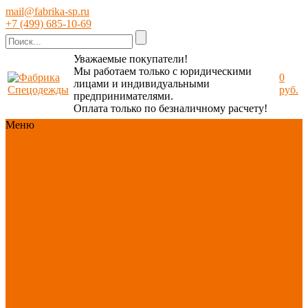
mail@fabrika-sp.ru
+7 (499) 685-10-69
Уважаемые покупатели!
Мы работаем только с юридическими
0
лицами и индивидуальными
руб.
предпринимателями.
Оплата только по безналичному расчету!
Меню
Каталог
Каталог
Новинки
ассортимента
Спецодежда
Спецобувь
СИЗ
Защита рук
Текстиль/Мягкий
инвентарь
Хозтовары/
Инвентарь/Мебель
По отраслям
Акция
АВГУСТ
PROFLINE
Распродажа