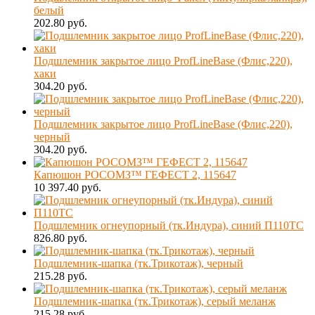
белый
202.80 руб.
Подшлемник закрытое лицо ProfLineBase (Флис,220),
хаки
304.20 руб.
Подшлемник закрытое лицо ProfLineBase (Флис,220),
черный
304.20 руб.
Капюшон РОСОМЗ™ ГЕФЕСТ 2, 115647
10 397.40 руб.
Подшлемник огнеупорный (тк.Индура), синий П110ТС
826.80 руб.
Подшлемник-шапка (тк.Трикотаж), черный
215.28 руб.
Подшлемник-шапка (тк.Трикотаж), серый меланж
215.28 руб.